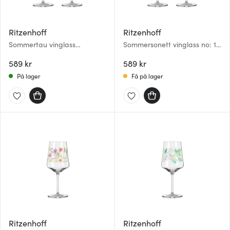
Ritzenhoff
Ritzenhoff
Sommertau vinglass
Sommersonett vinglass no: 17
limoncello 54 cl 2 stk
& 18 54 cl 2 stk
589 kr
589 kr
På lager
Få på lager
Ritzenhoff
Ritzenhoff