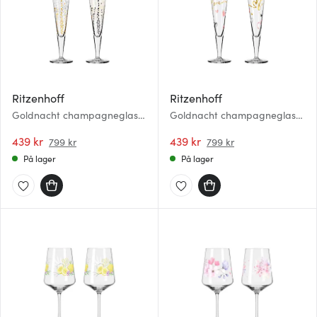
Ritzenhoff
Ritzenhoff
Goldnacht champagneglass
Goldnacht champagneglass
2 stk Romi
2 stk Herats
439 kr
439 kr
799 kr
799 kr
På lager
På lager