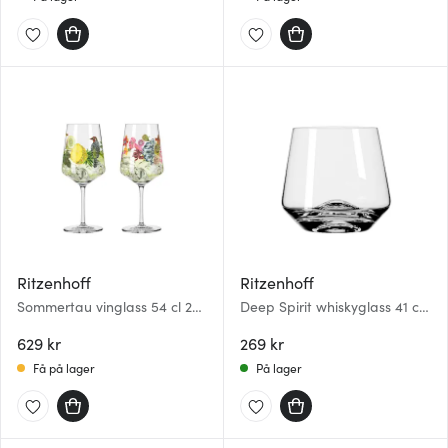
Ritzenhoff
Ritzenhoff
Sommertau vinglass 54 cl 2
Deep Spirit whiskyglass 41 cl
stk Hugo
Igloo
629 kr
269 kr
Få på lager
På lager