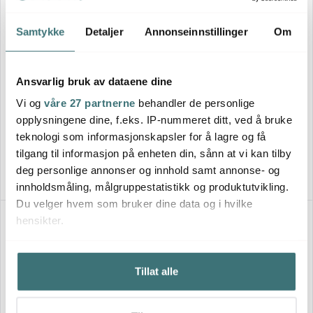
Samtykke
Detaljer
Annonseinnstillinger
Om
Ansvarlig bruk av dataene dine
Ritzenhoff
Ritzenhoff
Vi og
våre 27 partnerne
behandler de personlige
Sparkle vannglass 51 cl 2 stk
Sparkle vannglass 51 cl 2 stk
NO: 5 & 6
NO: 1 & 2
opplysningene dine, f.eks. IP-nummeret ditt, ved å bruke
429 kr
429 kr
teknologi som informasjonskapsler for å lagre og få
Få på lager
Få på lager
tilgang til informasjon på enheten din, sånn at vi kan tilby
deg personlige annonser og innhold samt annonse- og
innholdsmåling, målgruppestatistikk og produktutvikling.
Du velger hvem som bruker dine data og i hvilke
hensikter.
Hvis du gir oss lov, vil vi også gjerne:
Tillat alle
Innhente informasjon om den geografiske
beliggenheten din, som kan være nøyaktig innenfor
flere meter