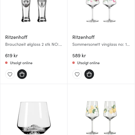
Ritzenhoff
Ritzenhoff
Brauchzeit ølglass 2 stk NO:
Sommersonett vinglass no: 15
15&16
& 16 54 cl 2 stk
619 kr
589 kr
Utsolgt online
Utsolgt online