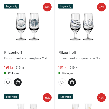
Lagersalg
Lagersalg
40%
40%
Ritzenhoff
Ritzenhoff
Brauchzeit snapseglass 2 stk
Brauchzeit snapseglass 2 stk
NO: 1&2
NO: 5&6
191 kr
191 kr
319 kr
319 kr
På lager
På lager
Lagersalg
Lagersalg
45%
45%