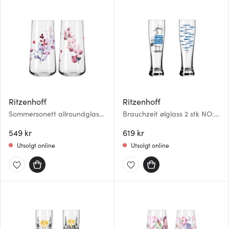
Ritzenhoff
Ritzenhoff
Sommersonett allroundglass
Brauchzeit ølglass 2 stk NO:
2 stk Nordic
13&14
549 kr
619 kr
Utsolgt online
Utsolgt online