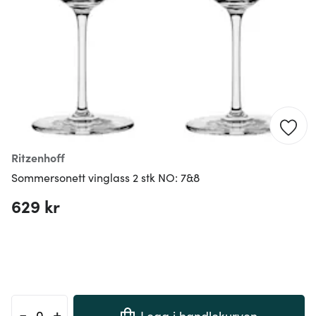
Ritzenhoff
Sommersonett vinglass 2 stk NO: 7&8
629 kr
-
+
Legg i handlekurven