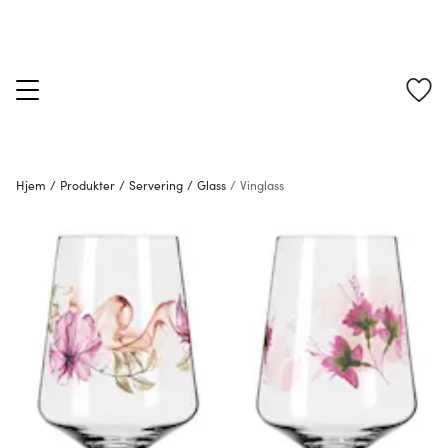
Hjem
/
Produkter
/
Servering
/
Glass
/
Vinglass