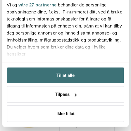
Sommersonett
Sommersonett
Somme
Vi og
våre 27 partnerne
behandler de personlige
vannglass 50 cl 2 stk
vannglass 50 cl 2 stk
no: 15
opplysningene dine, f.eks. IP-nummeret ditt, ved å bruke
429 kr
NO: 3&4
429 kr
589 k
teknologi som informasjonskapsler for å lagre og få
Få på lager
På lager
Utso
tilgang til informasjon på enheten din, sånn at vi kan tilby
deg personlige annonser og innhold samt annonse- og
innholdsmåling, målgruppestatistikk og produktutvikling.
Du velger hvem som bruker dine data og i hvilke
hensikter.
Du kanskje også liker
Hvis du gir oss lov, vil vi også gjerne:
Tillat alle
Innhente informasjon om den geografiske
beliggenheten din, som kan være nøyaktig innenfor
Nyhet
flere meter
Tilpass
Identifisere enheten din ved å aktivt skanne den for
bestemte karakteristikker (fingeravtrykk)
Under
mer info
kan du lese om hvordan dine personlige
Ikke tillat
data behandles og hvordan du kan velge hvordan de skal
brukes. Du kan hele tiden endre eller trekke tilbake ditt