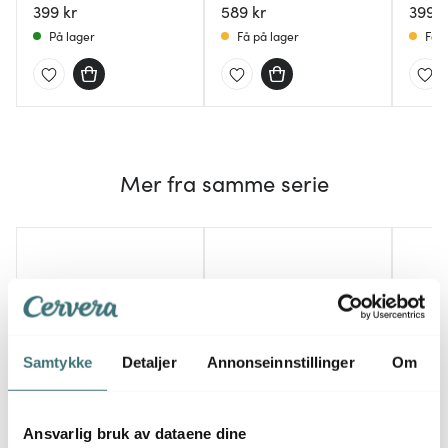
399 kr
589 kr
Summ
399 k
På lager
Få på lager
Få p
Mer fra samme serie
Samtykke
Detaljer
Annonseinnstillinger
Om
Ansvarlig bruk av dataene dine
Ritzenhoff
Ritzenhoff
Ritze