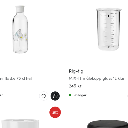
Rig-tig
nnflaske 75 cl hvit
MIX-IT målekopp glass 1L klar
249 kr
er
På lager
25%