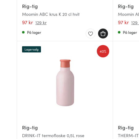
Rig-tig
Rig-tig
Moomin ABC krus K 20 cl hvit
Moomin ABC
97 kr
97 kr
129 kr
129 
På lager
På lager
Lagersalg
40%
Rig-tig
Rig-tig
DRINK-IT termoflaske 0,5L rose
THERM-IT 