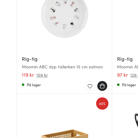
Rig-tig
Rig-tig
Moomin ABC dyp tallerken 15 cm salmon
Moomin ABC
119 kr
97 kr
159 kr
129 
På lager
På lager
40%