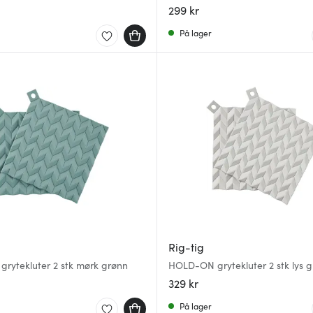
299 kr
På lager
Rig-tig
rytekluter 2 stk mørk grønn
HOLD-ON grytekluter 2 stk lys g
329 kr
På lager