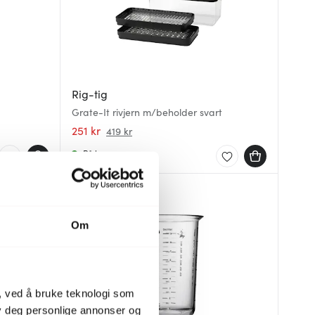
Rig-tig
Grate-It rivjern m/beholder svart
251 kr
419 kr
På lager
25%
Om
, ved å bruke teknologi som
lby deg personlige annonser og