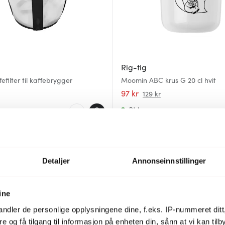
Rig-tig
efilter til kaffebrygger
Moomin ABC krus G 20 cl hvit
97 kr
129 kr
er
På lager
25%
Detaljer
Annonseinnstillinger
ine
ndler de personlige opplysningene dine, f.eks. IP-nummeret ditt
re og få tilgang til informasjon på enheten din, sånn at vi kan ti