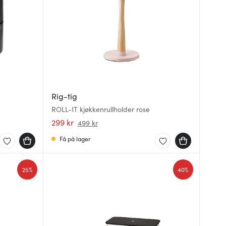
Rig-tig
ROLL-IT kjøkkenrullholder rose
299 kr
499 kr
Få på lager
25%
40%