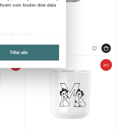
r hvem som bruker dine data
Rig-tig
Målebeger 1L
for flere meter
219 kr
ykk)
På lager
elge hvordan de skal brukes.
Tillat alle
sler.
25%
25%
iale mediefunksjoner og for å
 med partnerne våre innen
u har gjort tilgjengelig for