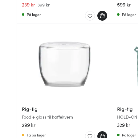
239 kr
599 kr
399 kr
På lager
På lager
Rig-tig
Rig-tig
Foodie glass til kaffekvern
HOLD-ON g
299 kr
329 kr
Få på lager
På lager