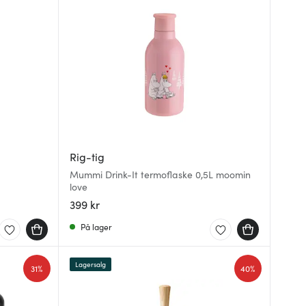
Rig-tig
Mummi Drink-It termoflaske 0,5L moomin
love
399 kr
På lager
Lagersalg
31%
40%