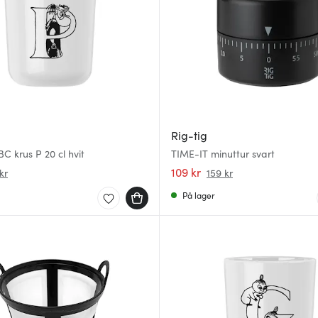
Rig-tig
 krus P 20 cl hvit
TIME-IT minuttur svart
109 kr
kr
159 kr
På lager