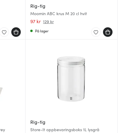
Rig-tig
Moomin ABC krus M 20 cl hvit
97 kr
129 kr
På lager
Rig-tig
rey
Store-It oppbevaringsboks 1L lysgrå