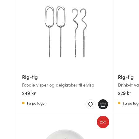
Rig-tig
Rig-tig
Foodie visper og deigkroker til elvisp
Drink-It va
249 kr
229 kr
Få på lager
Få på lag
25%