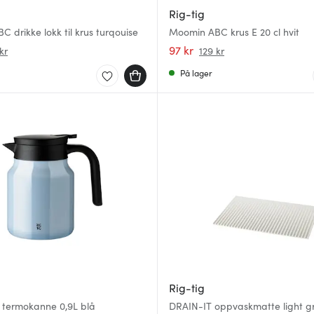
Rig-tig
 drikke lokk til krus turqouise
Moomin ABC krus E 20 cl hvit
97 kr
kr
129 kr
På lager
Rig-tig
termokanne 0,9L blå
DRAIN-IT oppvaskmatte light g