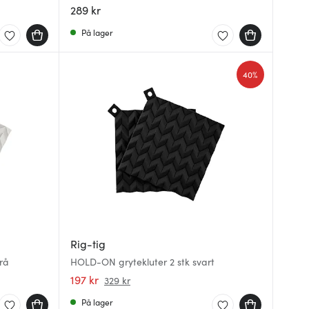
289 kr
På lager
40%
Rig-tig
rå
HOLD-ON grytekluter 2 stk svart
197 kr
329 kr
På lager