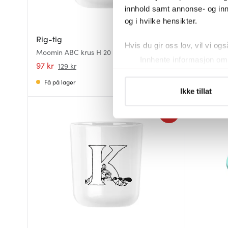
innhold samt annonse- og inn
og i hvilke hensikter.
Rig-tig
Rig-tig
Hvis du gir oss lov, vil vi ogs
Moomin ABC krus H 20 cl hvit
Moomin ABC
Innhente informasjon om 
97 kr
97 kr
129 kr
129 
Identifisere enheten din 
Få på lager
På lager
Under
mer info
kan du lese 
Ikke tillat
Du kan hele tiden endre eller
25%
Vi bruker informasjonskapsler
analysere trafikken vår. Vi 
sosiale medier, annonsering 
dem, eller som de har samlet