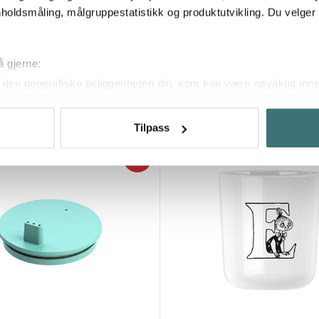
holdsmåling, målgruppestatistikk og produktutvikling. Du velge
Rig-tig
å gjerne:
 drikke lokk til krus salmon
Moomin ABC krus J 20 cl hvit
den geografiske beliggenheten din, som kan være nøyaktig innen
97 kr
kr
129 kr
ved å aktivt skanne den for bestemte karakteristikker (fingeravtr
På lager
om hvordan dine personlige data behandles og hvordan du kan v
Tilpass
 trekke tilbake ditt samtykke fra erklæringen om informasjonskap
25%
 for å gi innhold og annonser et personlig preg, for å levere sos
deler dessuten informasjon om hvordan du bruker nettstedet vårt,
og analysearbeid, som kan kombinere den med annen informasjon d
 inn gjennom din bruk av tjenestene deres.