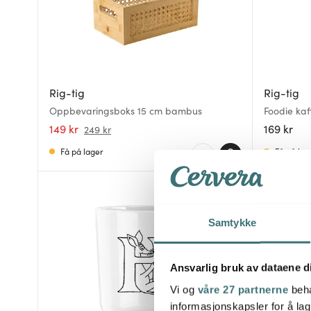
Rig-tig
Rig-tig
Oppbevaringsboks 15 cm bambus
Foodie kaff
149 kr
169 kr
249 kr
Få på lager
Få på lag
25%
Samtykke
Ansvarlig bruk av dataene d
Vi og
våre 27 partnerne
beha
informasjonskapsler for å lag