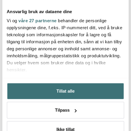
Ansvarlig bruk av dataene dine
Vi og
våre 27 partnerne
behandler de personlige
Rig-tig
Rig-tig
Rig-t
opplysningene dine, f.eks. IP-nummeret ditt, ved å bruke
REDO pizzahjul 18 cm
Grate-It rivjern
SHAKE
teknologi som informasjonskapsler for å lagre og få
svart
m/beholder svart
dress
tilgang til informasjon på enheten din, sånn at vi kan tilby
169 kr
251 kr
349 k
419 kr
deg personlige annonser og innhold samt annonse- og
På lager
På lager
På l
innholdsmåling, målgruppestatistikk og produktutvikling.
Du velger hvem som bruker dine data og i hvilke
hensikter.
Hvis du gir oss lov, vil vi også gjerne:
Tillat alle
Innhente informasjon om den geografiske
Du kanskje også liker
beliggenheten din, som kan være nøyaktig innenfor
flere meter
Tilpass
Identifisere enheten din ved å aktivt skanne den for
Lagers
bestemte karakteristikker (fingeravtrykk)
Under
mer info
kan du lese om hvordan dine personlige
Ikke tillat