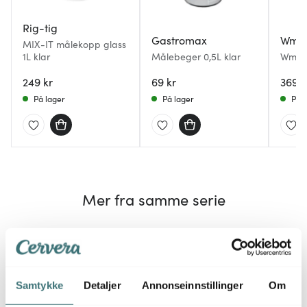
Rig-tig
Gastromax
Wmf
MIX-IT målekopp glass
1L klar
Målebeger 0,5L klar
Wmf m
249 kr
69 kr
369 k
På lager
På lager
På l
Mer fra samme serie
40%
Samtykke
Detaljer
Annonseinnstillinger
Om