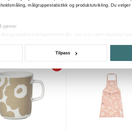
holdsmåling, målgruppestatistikk og produktutvikling. Du velge
ko
Marimekko
å gjerne:
o kopp 20 cl 2 stk uten håndtak
Oiva Unikko skål 50 cl hvit/svart
den geografiske beliggenheten din, som kan være nøyaktig innen
183 kr
0 kr
305 kr
ved å aktivt skanne den for bestemte karakteristikker (fingeravtr
På lager
om hvordan dine personlige data behandles og hvordan du kan v
Tilpass
 trekke tilbake ditt samtykke fra erklæringen om informasjonskap
40%
 for å gi innhold og annonser et personlig preg, for å levere sos
deler dessuten informasjon om hvordan du bruker nettstedet vårt,
og analysearbeid, som kan kombinere den med annen informasjon d
 inn gjennom din bruk av tjenestene deres.