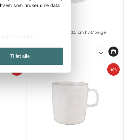
r hvem som bruker dine data
Marimekko
Oiva Unikko asjett 13,5 cm hvit/beige
for flere meter
138 kr
230 kr
ykk)
Få på lager
elge hvordan de skal brukes.
Tillat alle
sler.
40%
40%
iale mediefunksjoner og for å
 med partnerne våre innen
u har gjort tilgjengelig for