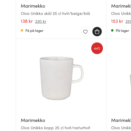
Marimekko
Marimek
Oiva Unikko skål 25 cl hvit/beige/blå
Oiva Unikk
138 kr
153 kr
230 kr
25
Få på lager
På lager
44%
Marimekko
Marimek
Oiva Unikko kopp 25 cl hvit/naturhvit
Oiva Unikk