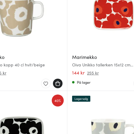
ko
Marimekko
o kopp 40 cl hvit/beige
Oiva Unikko tallerken 15x12 cm
hvit/rød/blå
144 kr
5 kr
255 kr
På lager
Lagersalg
40%