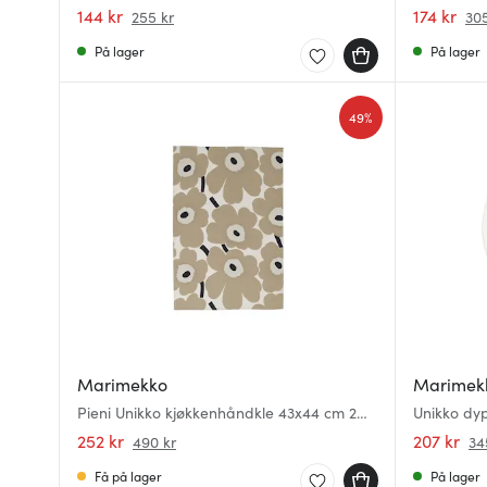
144 kr
174 kr
255 kr
305
På lager
På lager
49%
Marimekko
Marimek
Pieni Unikko kjøkkenhåndkle 43x44 cm 2
Unikko dyp
stk off-white/beige/mørkblå
252 kr
207 kr
490 kr
34
Få på lager
På lager