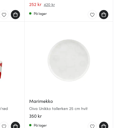
glass
252 kr
420 kr
På lager
Marimekko
t/rød
Oiva Unikko tallerken 25 cm hvit
350 kr
På lager