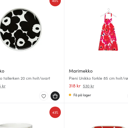
40%
ko
Marimekko
o tallerken 20 cm hvit/svart
Pieni Unikko forkle 85 cm hvit/r
318 kr
 kr
530 kr
Få på lager
43%