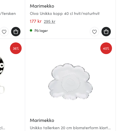
Marimekko
l/fersken
Oiva Unikko kopp 40 cl hvit/naturhvit
177 kr
295 kr
På lager
36%
40%
Marimekko
cl
Unikko tallerken 20 cm blomsterform klart