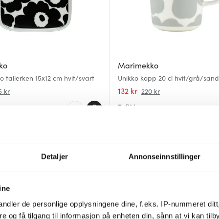
ko
Marimekko
o tallerken 15x12 cm hvit/svart
Unikko kopp 20 cl hvit/grå/san
132 kr
5 kr
220 kr
På lager
47%
Detaljer
Annonseinnstillinger
ine
ndler de personlige opplysningene dine, f.eks. IP-nummeret ditt
re og få tilgang til informasjon på enheten din, sånn at vi kan ti