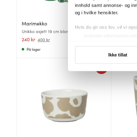
innhold samt annonse- og inn
og i hvilke hensikter.
Marimekko
Marimek
Hvis du gir oss lov, vil vi ogs
Unikko asjett 19 cm blomsterform grønn
Oiva Unikk
Innhente informasjon om 
hvit/svart
240 kr
240 kr
400 kr
45
Identifisere enheten din 
På lager
På lager
Under
mer info
kan du lese 
Ikke tillat
Du kan hele tiden endre eller
40%
Vi bruker informasjonskapsler
analysere trafikken vår. Vi 
sosiale medier, annonsering 
dem, eller som de har samlet