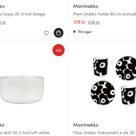
ko
Marimekko
o kopp 25 cl hvit/beige
Pieni Unikko forkle 85 cm bomul
318 kr
5 kr
530 kr
På lager
43%
ko
Marimekko
o skål 50 cl hvit/off-white
Oiva Unikko frokostsett 4 stk 25 