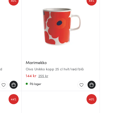
40%
44%
Marimekko
ød
Oiva Unikko kopp 25 cl hvit/rød/blå
144 kr
255 kr
På lager
44%
40%