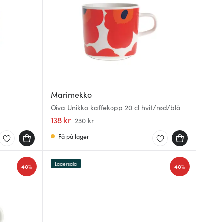
Marimekko
Oiva Unikko kaffekopp 20 cl hvit/rød/blå
138 kr
230 kr
Få på lager
Lagersalg
40%
40%