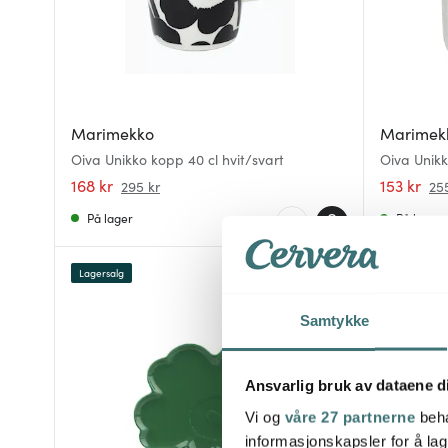
Marimekko
Marimek
Oiva Unikko kopp 40 cl hvit/svart
Oiva Unikk
168 kr
153 kr
295 kr
25
På lager
På lager
Lagersalg
40%
Samtykke
Ansvarlig bruk av dataene d
Vi og
våre 27 partnerne
beha
informasjonskapsler for å lag