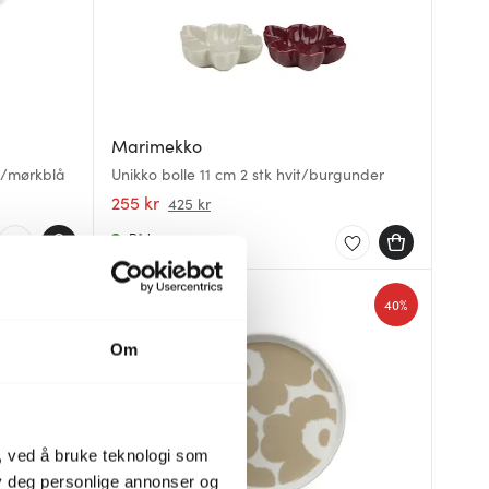
Marimekko
d/mørkblå
Unikko bolle 11 cm 2 stk hvit/burgunder
255 kr
425 kr
På lager
40%
40%
Om
, ved å bruke teknologi som
lby deg personlige annonser og