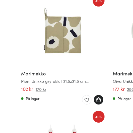
40%
Marimekko
Marimek
Pieni Unikko gryteklut 21,5x21,5 cm
Oiva Unikk
hvit/beige/mørkblå
102 kr
177 kr
170 kr
295
På lager
På lager
40%