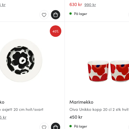
hvit/svart
630 kr
 kr
990 kr
På lager
40%
ko
Marimekko
 asjett 20 cm hvit/svart
Oiva Unikko kopp 20 cl 2 stk hvi
450 kr
5 kr
På lager