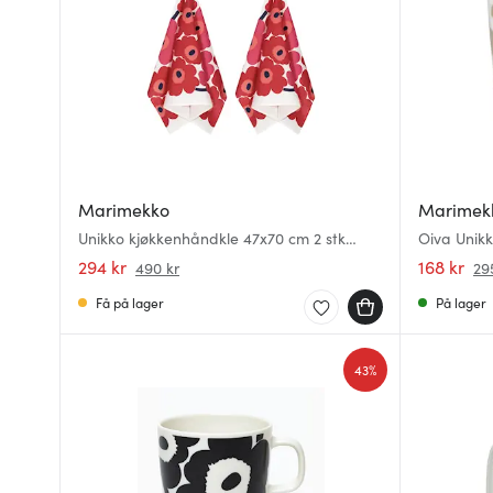
Marimekko
Marimek
Unikko kjøkkenhåndkle 47x70 cm 2 stk
Oiva Unikk
hvit/rød
294 kr
168 kr
490 kr
29
Få på lager
På lager
43%