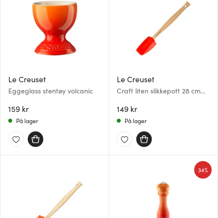
Le Creuset
Le Creuset
Eggeglass stentøy volcanic
Craft liten slikkepott 28 cm
volcanic
159 kr
149 kr
På lager
På lager
34%