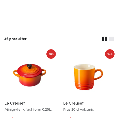
46
produkter
30%
34%
Le Creuset
Le Creuset
Minigryte ildfast form 0,25L
Krus 20 cl volcanic
10 cm volcanic