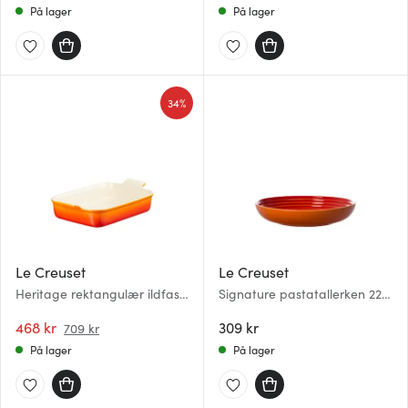
På lager
På lager
34%
Le Creuset
Le Creuset
Heritage rektangulær ildfast
Signature pastatallerken 22
form 26x19 cm volcanic
cm volcanic
468 kr
309 kr
709 kr
På lager
På lager