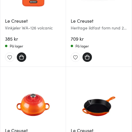
Le Creuset
Le Creuset
Vinkjøler WA-126 volcanic
Heritage ildfast form rund 24
cm volcanic
385 kr
709 kr
På lager
På lager
Le Creuset
Le Creuset