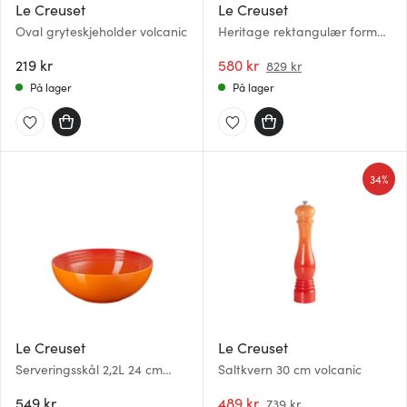
Le Creuset
Le Creuset
Oval gryteskjeholder volcanic
Heritage rektangulær form
32x24 cm volcanic
219 kr
580 kr
829 kr
På lager
På lager
34%
Le Creuset
Le Creuset
Serveringsskål 2,2L 24 cm
Saltkvern 30 cm volcanic
volcanic
549 kr
489 kr
739 kr