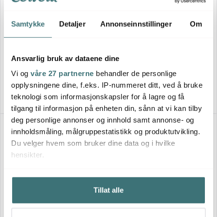
Samtykke
Detaljer
Annonseinnstillinger
Om
Le Creuset
Le Creuset
Signature dyp tallerken 16
Paiform 28 cm 2,1L volcanic
cm volcanic
Ansvarlig bruk av dataene dine
249 kr
699 kr
Vi og
våre 27 partnerne
behandler de personlige
På lager
På lager
opplysningene dine, f.eks. IP-nummeret ditt, ved å bruke
teknologi som informasjonskapsler for å lagre og få
tilgang til informasjon på enheten din, sånn at vi kan tilby
deg personlige annonser og innhold samt annonse- og
innholdsmåling, målgruppestatistikk og produktutvikling.
Du velger hvem som bruker dine data og i hvilke
hensikter.
Hvis du gir oss lov, vil vi også gjerne:
Tillat alle
Innhente informasjon om den geografiske
beliggenheten din, som kan være nøyaktig innenfor
flere meter