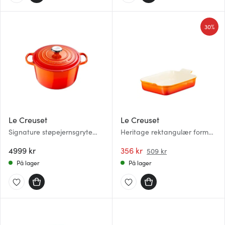
30%
Le Creuset
Le Creuset
Signature støpejernsgryte
Heritage rektangulær form
rund 26 cm 6,3L volcanic
19x15 cm volcanic
4999 kr
356 kr
509 kr
På lager
På lager