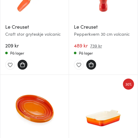
Le Creuset
Le Creuset
Craft stor gryteskje volcanic
Pepperkvern 30 cm volcanic
209 kr
489 kr
739 kr
På lager
På lager
30%