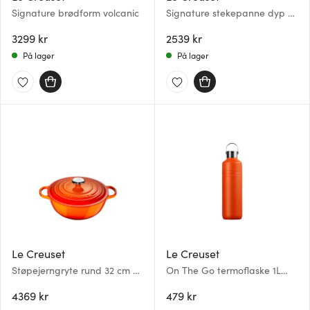
Signature brødform volcanic
Signature stekepanne dyp 26
cm volcanic
3299 kr
2539 kr
På lager
På lager
Le Creuset
Le Creuset
Støpejerngryte rund 32 cm 7L
On The Go termoflaske 1L
volcanic
volcanic
4369 kr
479 kr