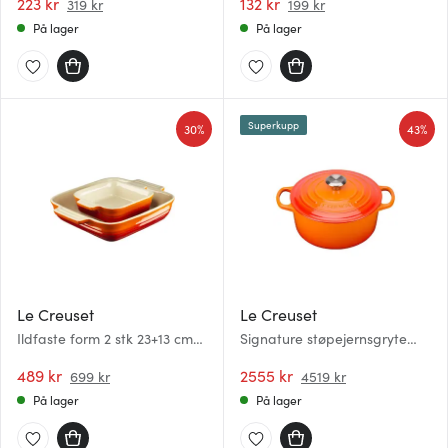
223 kr
132 kr
319 kr
199 kr
På lager
På lager
Superkupp
30%
43%
Le Creuset
Le Creuset
Ildfaste form 2 stk 23+13 cm
Signature støpejernsgryte
volcanic
rund 26 cm 5,3L volcanic
489 kr
2555 kr
699 kr
4519 kr
På lager
På lager