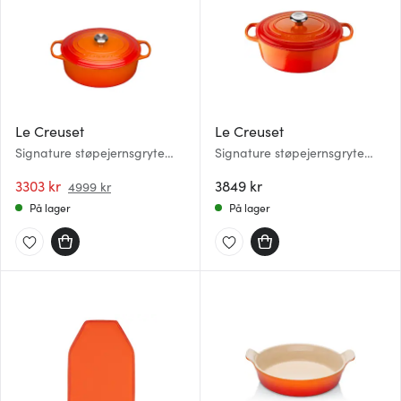
Le Creuset
Le Creuset
Signature støpejernsgryte
Signature støpejernsgryte
oval 31 cm 6,3L volcanic
oval 27 cm 4,1L volcanic
3303 kr
3849 kr
4999 kr
På lager
På lager