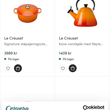
Le Creuset
Le Creuset
Signature støpejernsgryte
Kone vannkjele med fløyte
rund 24 cm 4,2L volcanic
1,6L volcanic
3989 kr
1409 kr
På lager
På lager