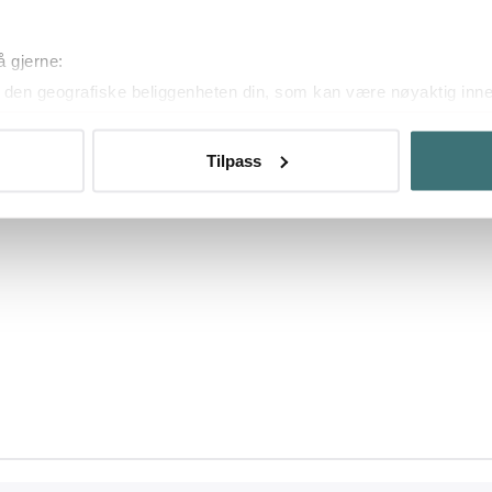
Dobbeltsjekk at du ikke har skrevet feil, ellers må du kanskje utvide
søket.
å gjerne:
den geografiske beliggenheten din, som kan være nøyaktig innen
ved å aktivt skanne den for bestemte karakteristikker (fingeravtr
om hvordan dine personlige data behandles og hvordan du kan v
Tilpass
 trekke tilbake ditt samtykke fra erklæringen om informasjonskap
 for å gi innhold og annonser et personlig preg, for å levere sos
deler dessuten informasjon om hvordan du bruker nettstedet vårt,
og analysearbeid, som kan kombinere den med annen informasjon d
 inn gjennom din bruk av tjenestene deres.