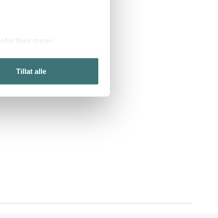
for flere meter
ykk)
elge hvordan de skal brukes.
Tillat alle
sler.
iale mediefunksjoner og for å
 med partnerne våre innen
u har gjort tilgjengelig for