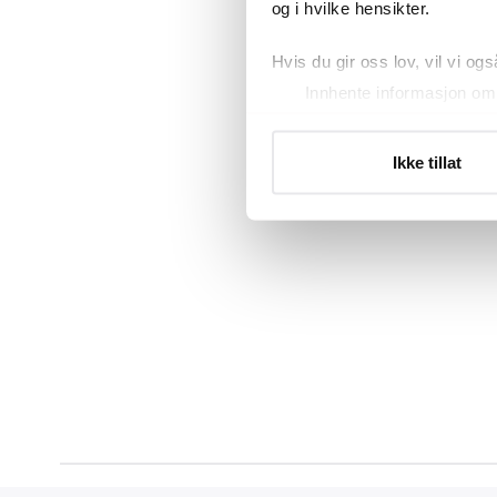
og i hvilke hensikter.
Hvis du gir oss lov, vil vi ogs
Innhente informasjon om 
Identifisere enheten din 
Under
mer info
kan du lese 
Ikke tillat
Du kan hele tiden endre eller
Vi bruker informasjonskapsler
analysere trafikken vår. Vi 
sosiale medier, annonsering 
dem, eller som de har samlet