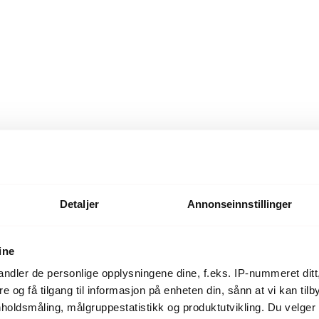
Detaljer
Annonseinnstillinger
ine
ndler de personlige opplysningene dine, f.eks. IP-nummeret ditt
re og få tilgang til informasjon på enheten din, sånn at vi kan ti
Produktet ble ikke funnet.
holdsmåling, målgruppestatistikk og produktutvikling. Du velge