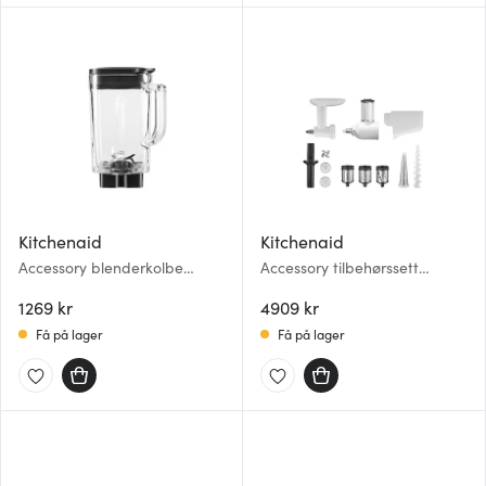
Kitchenaid
Kitchenaid
Accessory blenderkolbe
Accessory tilbehørssett
5KSB2056JPA 1,6L klar
5KSM2FPPC 3 deler
1269 kr
hvit/blank
4909 kr
Få på lager
Få på lager