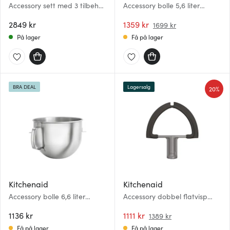
Accessory sett med 3 tilbehør
Accessory bolle 5,6 liter
i rustfritt stål til KitchenAid
rustfritt stål
kjøkkenmaskin med
2849 kr
1359 kr
1699 kr
vippehode
På lager
Få på lager
BRA DEAL
Lagersalg
20%
Kitchenaid
Kitchenaid
Accessory bolle 6,6 liter
Accessory dobbel flatvisp
rustfritt stål
med silikonblad 5KDF7B
1136 kr
1111 kr
1389 kr
Få på lager
Få på lager