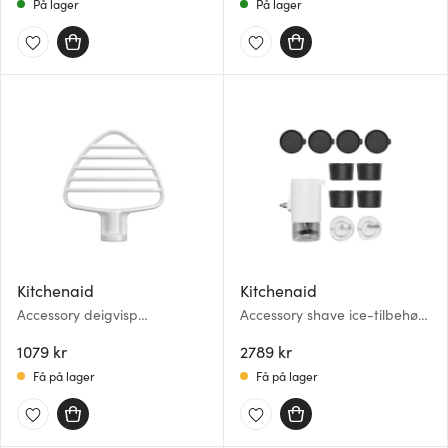
På lager
På lager
Kitchenaid
Kitchenaid
Accessory deigvisp
Accessory shave ice-tilbehør
5KSMPB5W emaljert
5KSMSIA hvit
1079 kr
2789 kr
Få på lager
Få på lager