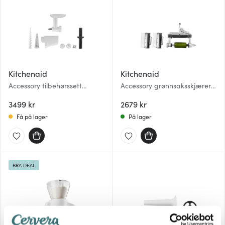
Kitchenaid
Kitchenaid
Accessory tilbehørssett
Accessory grønnsaksskjærer
5KSMFVSFGA (5Ksmfga +
5KSMSCA blank
5Ksmfvsp) hvit
3499 kr
2679 kr
Få på lager
På lager
BRA DEAL