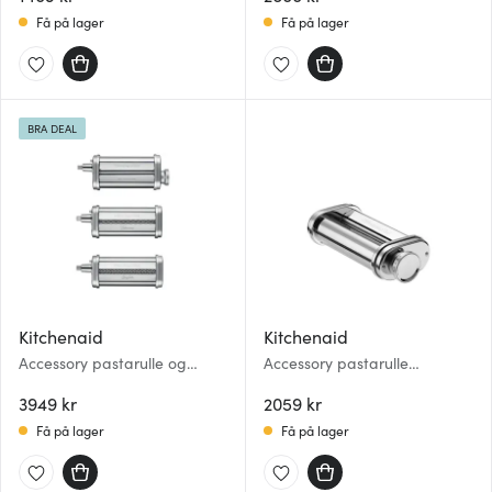
Få på lager
Få på lager
BRA DEAL
Kitchenaid
Kitchenaid
Accessory pastarulle og
Accessory pastarulle
pastakniv 5KSMPRA 3 deler
5KSMPSA stål
stål
3949 kr
2059 kr
Få på lager
Få på lager