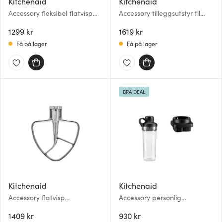
Kitchenaid
Kitchenaid
Accessory fleksibel flatvisp
Accessory tilleggsutstyr til
5KFE7T emaljert
kjøttkvern 5KSMFGA hvit
1299 kr
1619 kr
Få på lager
Få på lager
BRA DEAL
Kitchenaid
Kitchenaid
Accessory flatvisp
Accessory personlig
5KSM5THFBSS stål
blenderkolbe 5KSB2030PJB
1409 kr
m/kniv klar/svart
930 kr