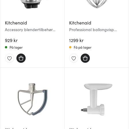
Kitchenaid
Kitchenaid
Accessory blendertilbehør
Professional ballongvisp
sitruspresse 5KSB1CPA 1L
5K7EW stål
blank/svart
929 kr
1299 kr
På lager
Få på lager