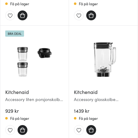
Få på lager
Få på lager
BRA DEAL
Kitchenaid
Kitchenaid
Accessory liten porsjonskolbe
Accessory glasskolbe
5KSB2040BBB 0,2L m/kniv
5KSB2048JGA 1,4L klar/svart
klar/svart
929 kr
1439 kr
Få på lager
Få på lager