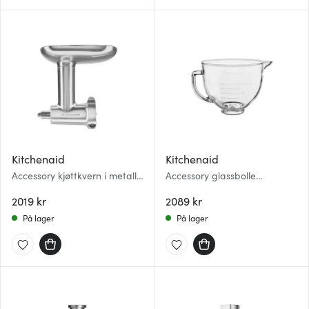
Kitchenaid
Kitchenaid
Accessory kjøttkvern i metall
Accessory glassbolle
5KSMMGA stål
5KSM5GB 4,7L klar
2019 kr
2089 kr
På lager
På lager