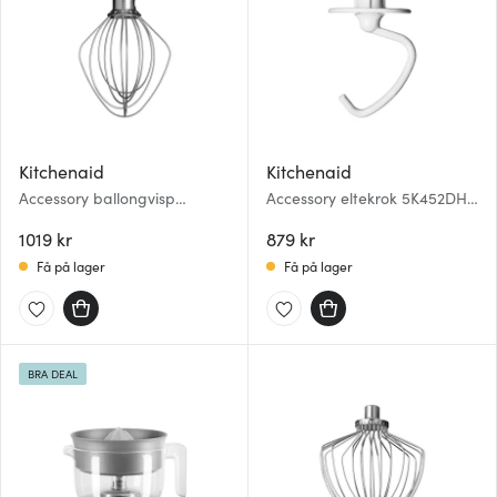
Kitchenaid
Kitchenaid
Accessory ballongvisp
Accessory eltekrok 5K452DH
5K452WW stål/aluminium
emaljert
1019 kr
879 kr
Få på lager
Få på lager
BRA DEAL