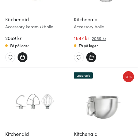
Kitchenaid
Kitchenaid
Accessory keramikkbolle
Accessory bolle
5KSM2CB5PCC 4,7L hvit
5KSM5SSBHM 4,8L
2059 kr
børstet/blank
1647 kr
2059 kr
Få på lager
Få på lager
Lagersalg
20%
Kitchenaid
Kitchenaid