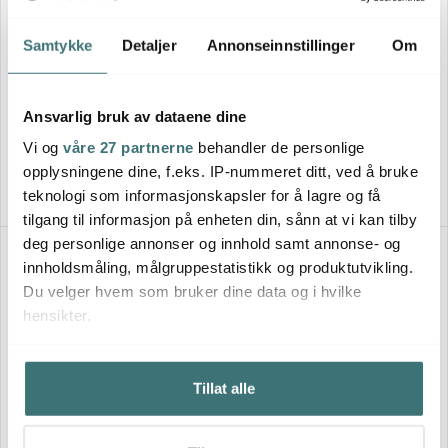
Samtykke
Detaljer
Annonseinnstillinger
Om
Kitchenaid
Kitchenaid
Accessory sikt og vekt
Accessory pølsehorn
5KSMSFTA hvit
5KSMSSA hvit/svart
Ansvarlig bruk av dataene dine
1866 kr
819 kr
Vi og
våre 27 partnerne
behandler de personlige
Få på lager
Få på lager
opplysningene dine, f.eks. IP-nummeret ditt, ved å bruke
teknologi som informasjonskapsler for å lagre og få
tilgang til informasjon på enheten din, sånn at vi kan tilby
deg personlige annonser og innhold samt annonse- og
innholdsmåling, målgruppestatistikk og produktutvikling.
Du velger hvem som bruker dine data og i hvilke
hensikter.
Hvis du gir oss lov, vil vi også gjerne:
Tillat alle
Innhente informasjon om den geografiske
beliggenheten din, som kan være nøyaktig innenfor
flere meter
Kitchenaid
Kitchenaid