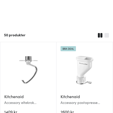
50
produkter
BRA DEAL
Kitchenaid
Kitchenaid
Accessory eltekrok
Accessory pastapresse
5KSM5THDHSS stål
5KSMPEXTA hvit
1409 kr
2600 kr