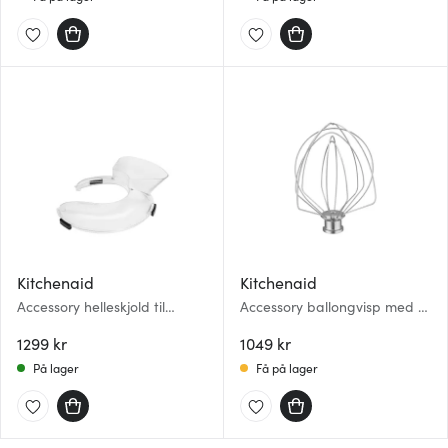
Kitchenaid
Kitchenaid
Accessory helleskjold til
Accessory ballongvisp med 6
KitchenAid kjøkkenmaskin
tråder til KitchenAid
med spak
1299 kr
kjøkkenmaskin med spak
1049 kr
På lager
Få på lager