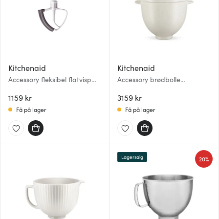
Kitchenaid
Kitchenaid
Accessory fleksibel flatvisp
Accessory brødbolle
5KFE5T emaljert
5KSM2CB5BGS 4,7L hvit
1159 kr
3159 kr
Få på lager
Få på lager
Lagersalg
20%