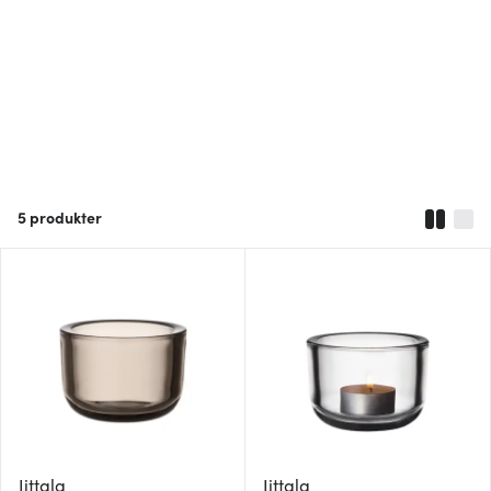
5
produkter
Iittala
Iittala