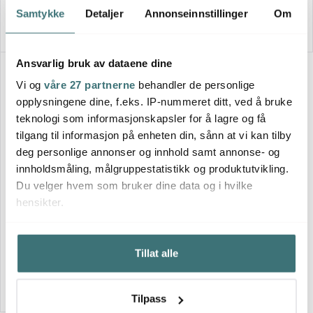
På lager
På lager
Samtykke
Detaljer
Annonseinnstillinger
Om
Ansvarlig bruk av dataene dine
Vi og
våre 27 partnerne
behandler de personlige
opplysningene dine, f.eks. IP-nummeret ditt, ved å bruke
teknologi som informasjonskapsler for å lagre og få
tilgang til informasjon på enheten din, sånn at vi kan tilby
deg personlige annonser og innhold samt annonse- og
innholdsmåling, målgruppestatistikk og produktutvikling.
Du velger hvem som bruker dine data og i hvilke
Iittala
hensikter.
Valkea lyslykt 60 mm
furugrønn
Hvis du gir oss lov, vil vi også gjerne:
259 kr
Tillat alle
Innhente informasjon om den geografiske
På lager
beliggenheten din, som kan være nøyaktig innenfor
flere meter
Tilpass
Identifisere enheten din ved å aktivt skanne den for