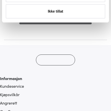
bestemte karakteristikker (fingeravtrykk)
Under
mer info
kan du lese om hvordan dine personlige
Ikke tillat
data behandles og hvordan du kan velge hvordan de skal
5 av 5 produkter
brukes. Du kan hele tiden endre eller trekke tilbake ditt
samtykke fra erklæringen om informasjonskapsler.
Vi bruker informasjonskapsler for å gi innhold og
annonser et personlig preg, for å levere sosiale
mediefunksjoner og for å analysere trafikken vår. Vi deler
dessuten informasjon om hvordan du bruker nettstedet
vårt, med partnerne våre innen sosiale medier,
annonsering og analysearbeid, som kan kombinere den
med annen informasjon du har gjort tilgjengelig for dem,
Informasjon
eller som de har samlet inn gjennom din bruk av
Kundeservice
tjenestene deres.
Kjøpsvilkår
Angrerett