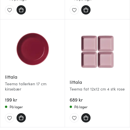
Iittala
Iittala
Teema tallerken 17 cm
kirsebær
Teema fat 12x12 cm 4 stk rose
199 kr
689 kr
På lager
På lager