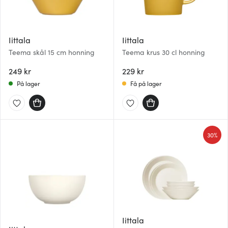
Iittala
Iittala
Teema skål 15 cm honning
Teema krus 30 cl honning
249 kr
229 kr
På lager
Få på lager
30%
Iittala