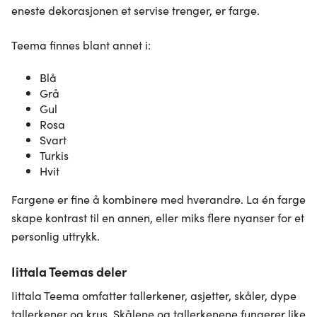
eneste dekorasjonen et servise trenger, er farge.
Teema finnes blant annet i:
Blå
Grå
Gul
Rosa
Svart
Turkis
Hvit
Fargene er fine å kombinere med hverandre. La én farge
skape kontrast til en annen, eller miks flere nyanser for et
personlig uttrykk.
Iittala Teemas deler
Iittala Teema omfatter tallerkener, asjetter, skåler, dype
tallerkener og krus. Skålene og tallerkenene fungerer like