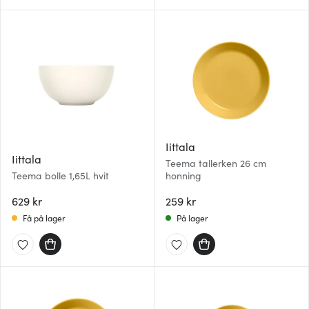
Iittala
Iittala
Teema tallerken 26 cm
Teema bolle 1,65L hvit
honning
629 kr
259 kr
Få på lager
På lager