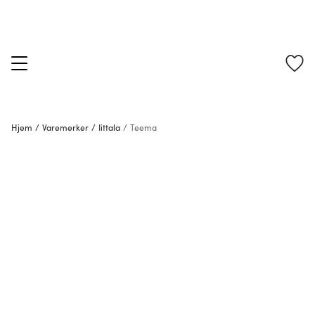
Hjem
/
Varemerker
/
Iittala
/
Teema