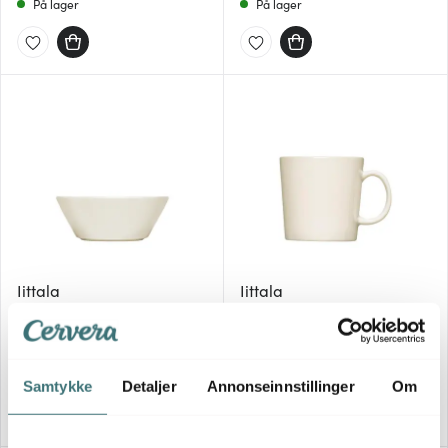
På lager
På lager
Iittala
Iittala
Teema skål 15 cm hvit
Teema stort krus 40 cl hvit
249 kr
259 kr
På lager
På lager
Samtykke
Detaljer
Annonseinnstillinger
Om