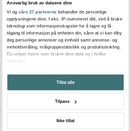
Ansvarlig bruk av dataene dine
Vi og
våre 27 partnerne
behandler de personlige
opplysningene dine, f.eks. IP-nummeret ditt, ved å bruke
teknologi som informasjonskapsler for å lagre og få
tilgang til informasjon på enheten din, sånn at vi kan tilby
deg personlige annonser og innhold samt annonse- og
innholdsmåling, målgruppestatistikk og produktutvikling.
Du velger hvem som bruker dine data og i hvilke
Iittala
hensikter.
Iittala
Teema avlangt fat 16x37 cm
Teema fat 24x32 cm hvit
hvit
Hvis du gir oss lov, vil vi også gjerne:
799 kr
719 kr
Tillat alle
Innhente informasjon om den geografiske
Få på lager
På lager
beliggenheten din, som kan være nøyaktig innenfor
flere meter
Tilpass
Identifisere enheten din ved å aktivt skanne den for
bestemte karakteristikker (fingeravtrykk)
Under
mer info
kan du lese om hvordan dine personlige
Ikke tillat
data behandles og hvordan du kan velge hvordan de skal