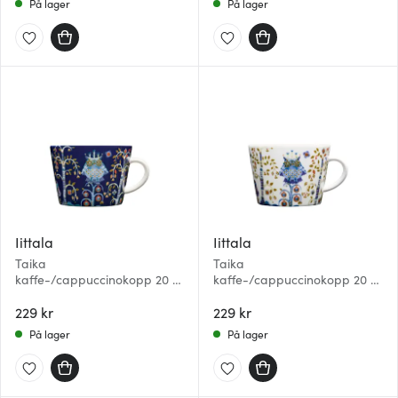
På lager
På lager
Iittala
Iittala
Taika
Taika
kaffe-/cappuccinokopp 20 cl
kaffe-/cappuccinokopp 20 cl
blå
hvit
229 kr
229 kr
På lager
På lager