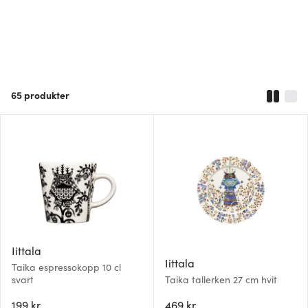
65
produkter
Iittala
Iittala
Taika espressokopp 10 cl
svart
Taika tallerken 27 cm hvit
199 kr
469 kr