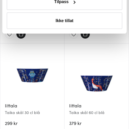
Taika skål til espressokopp 11
Tilpass
Identifisere enheten din ved å aktivt skanne den for
cm blå
Taika krus 40 cl blå
bestemte karakteristikker (fingeravtrykk)
149 kr
329 kr
Under
mer info
kan du lese om hvordan dine personlige
Ikke tillat
På lager
På lager
data behandles og hvordan du kan velge hvordan de skal
brukes. Du kan hele tiden endre eller trekke tilbake ditt
samtykke fra erklæringen om informasjonskapsler.
Vi bruker informasjonskapsler for å gi innhold og
annonser et personlig preg, for å levere sosiale
mediefunksjoner og for å analysere trafikken vår. Vi deler
dessuten informasjon om hvordan du bruker nettstedet
vårt, med partnerne våre innen sosiale medier,
annonsering og analysearbeid, som kan kombinere den
med annen informasjon du har gjort tilgjengelig for dem,
eller som de har samlet inn gjennom din bruk av
Iittala
Iittala
tjenestene deres.
Taika skål 30 cl blå
Taika skål 60 cl blå
299 kr
379 kr