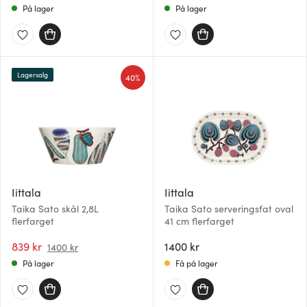
På lager
På lager
Lagersalg
40%
Iittala
Iittala
Taika Sato skål 2,8L
Taika Sato serveringsfat oval
flerfarget
41 cm flerfarget
839 kr
1400 kr
1400 kr
På lager
Få på lager