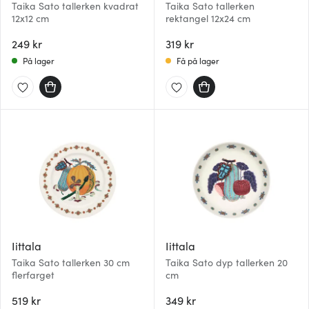
Taika Sato tallerken kvadrat
Taika Sato tallerken
12x12 cm
rektangel 12x24 cm
249 kr
319 kr
På lager
Få på lager
Iittala
Iittala
Taika Sato tallerken 30 cm
Taika Sato dyp tallerken 20
flerfarget
cm
519 kr
349 kr