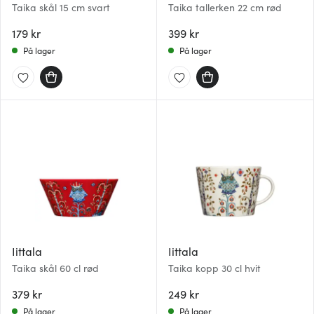
Taika skål 15 cm svart
Taika tallerken 22 cm rød
179 kr
399 kr
På lager
På lager
Iittala
Iittala
Taika skål 60 cl rød
Taika kopp 30 cl hvit
379 kr
249 kr
På lager
På lager