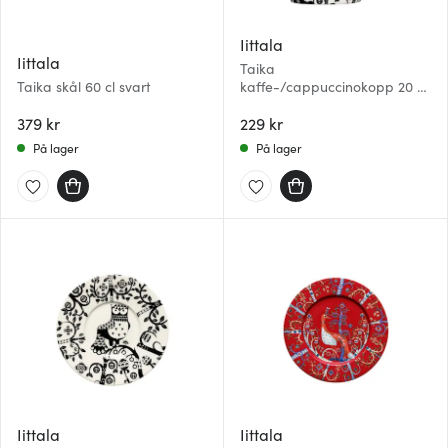
Iittala
Iittala
Taika
Taika skål 60 cl svart
kaffe-/cappuccinokopp 20 cl
svart
379 kr
229 kr
På lager
På lager
Iittala
Iittala