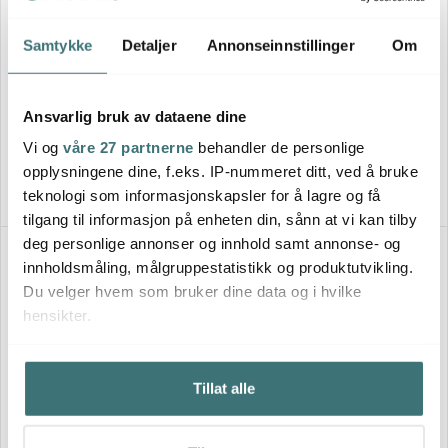
Samtykke
Detaljer
Annonseinnstillinger
Om
Iittala
Iittala
Taika skål 60 cl hvit
Taika espressokopp 10 cl blå
Ansvarlig bruk av dataene dine
379 kr
199 kr
Vi og
våre 27 partnerne
behandler de personlige
På lager
På lager
opplysningene dine, f.eks. IP-nummeret ditt, ved å bruke
teknologi som informasjonskapsler for å lagre og få
tilgang til informasjon på enheten din, sånn at vi kan tilby
deg personlige annonser og innhold samt annonse- og
innholdsmåling, målgruppestatistikk og produktutvikling.
Du velger hvem som bruker dine data og i hvilke
hensikter.
Hvis du gir oss lov, vil vi også gjerne:
Tillat alle
Innhente informasjon om den geografiske
beliggenheten din, som kan være nøyaktig innenfor
Iittala
flere meter
Iittala