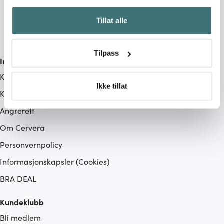
Hvis du gir oss lov, vil vi også gjerne:
Tillat alle
Innhente informasjon om den geografiske
beliggenheten din, som kan være nøyaktig innenfor
flere meter
Tilpass
Identifisere enheten din ved å aktivt skanne den for
Informasjon
bestemte karakteristikker (fingeravtrykk)
Kundeservice
Under
mer info
kan du lese om hvordan dine personlige
Ikke tillat
Kjøpsvilkår
data behandles og hvordan du kan velge hvordan de skal
brukes. Du kan hele tiden endre eller trekke tilbake ditt
Angrerett
samtykke fra erklæringen om informasjonskapsler.
Om Cervera
Personvernpolicy
Vi bruker informasjonskapsler for å gi innhold og
annonser et personlig preg, for å levere sosiale
Informasjonskapsler (Cookies)
mediefunksjoner og for å analysere trafikken vår. Vi deler
BRA DEAL
dessuten informasjon om hvordan du bruker nettstedet
vårt, med partnerne våre innen sosiale medier,
Kundeklubb
annonsering og analysearbeid, som kan kombinere den
med annen informasjon du har gjort tilgjengelig for dem,
Bli medlem