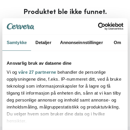
Produktet ble ikke funnet.
Dobbeltsjekk at du ikke har skrevet feil, ellers må du
kanskje utvide søket.
Samtykke
Detaljer
Annonseinnstillinger
Om
Ansvarlig bruk av dataene dine
Vi og
våre 27 partnerne
behandler de personlige
opplysningene dine, f.eks. IP-nummeret ditt, ved å bruke
teknologi som informasjonskapsler for å lagre og få
tilgang til informasjon på enheten din, sånn at vi kan tilby
deg personlige annonser og innhold samt annonse- og
innholdsmåling, målgruppestatistikk og produktutvikling.
Du velger hvem som bruker dine data og i hvilke
hensikter.