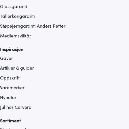
eller som de har samlet inn gjennom din bruk av
Glassgaranti
tjenestene deres.
Tallerkengaranti
Støpejerngaranti Anders Petter
Medlemsvilkår
Inspirasjon
Gaver
Artikler & guider
Oppskrift
Varemerker
Nyheter
Jul hos Cervera
Sortiment