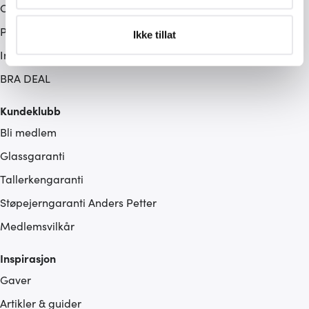
Om Cervera
bestemte karakteristikker (fingeravtrykk)
Personvernpolicy
Under
mer info
kan du lese om hvordan dine personlige
Ikke tillat
data behandles og hvordan du kan velge hvordan de skal
Informasjonskapsler (Cookies)
brukes. Du kan hele tiden endre eller trekke tilbake ditt
BRA DEAL
samtykke fra erklæringen om informasjonskapsler.
Kundeklubb
Vi bruker informasjonskapsler for å gi innhold og
Bli medlem
annonser et personlig preg, for å levere sosiale
mediefunksjoner og for å analysere trafikken vår. Vi deler
Glassgaranti
dessuten informasjon om hvordan du bruker nettstedet
Tallerkengaranti
vårt, med partnerne våre innen sosiale medier,
annonsering og analysearbeid, som kan kombinere den
Støpejerngaranti Anders Petter
med annen informasjon du har gjort tilgjengelig for dem,
Medlemsvilkår
eller som de har samlet inn gjennom din bruk av
tjenestene deres.
Inspirasjon
Gaver
Artikler & guider