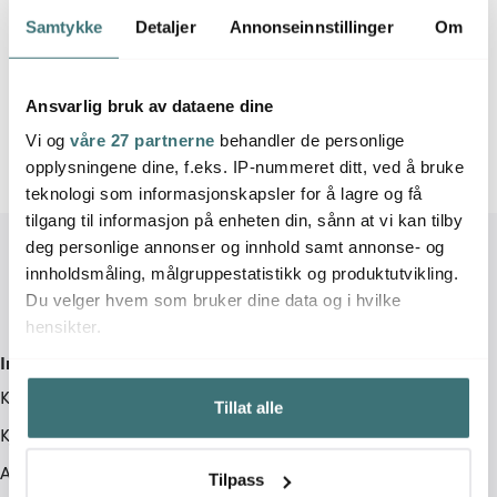
1 av 1 produkter
Samtykke
Detaljer
Annonseinnstillinger
Om
Ansvarlig bruk av dataene dine
Vi og
våre 27 partnerne
behandler de personlige
opplysningene dine, f.eks. IP-nummeret ditt, ved å bruke
teknologi som informasjonskapsler for å lagre og få
tilgang til informasjon på enheten din, sånn at vi kan tilby
deg personlige annonser og innhold samt annonse- og
innholdsmåling, målgruppestatistikk og produktutvikling.
Du velger hvem som bruker dine data og i hvilke
hensikter.
Informasjon
Hvis du gir oss lov, vil vi også gjerne:
Kundeservice
Tillat alle
Innhente informasjon om den geografiske
Kjøpsvilkår
beliggenheten din, som kan være nøyaktig innenfor
flere meter
Angrerett
Tilpass
Identifisere enheten din ved å aktivt skanne den for