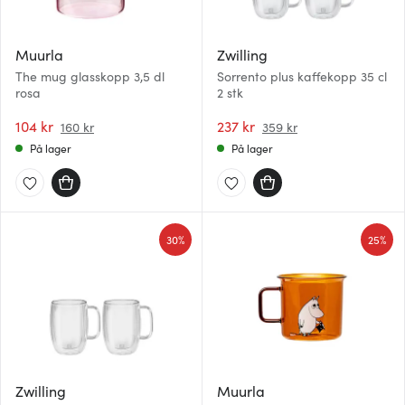
Muurla
Zwilling
The mug glasskopp 3,5 dl
Sorrento plus kaffekopp 35 cl
rosa
2 stk
104 kr
237 kr
160 kr
359 kr
På lager
På lager
30%
25%
Zwilling
Muurla