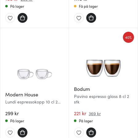
På lager
Få på lager
40%
Bodum
Modern House
Pavina espresso glass 8 cl 2
Lundi espressokopp 10 cl 2
stk
stk klar
299 kr
221 kr
369 kr
På lager
På lager