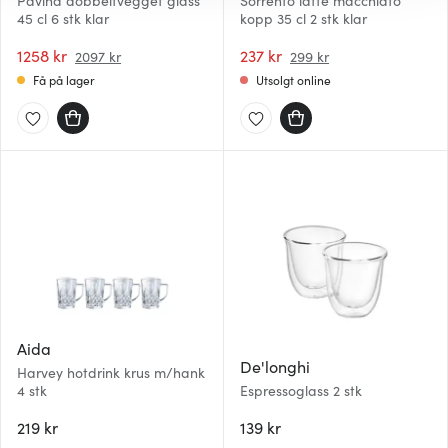
Pavina dobbeltvegget glass
Sorrento latte macchiato
annonser et personlig preg, for å levere sosiale
45 cl 6 stk klar
kopp 35 cl 2 stk klar
mediefunksjoner og for å analysere trafikken vår. Vi deler
1258 kr
237 kr
2097 kr
299 kr
dessuten informasjon om hvordan du bruker nettstedet
Få på lager
Utsolgt online
vårt, med partnerne våre innen sosiale medier,
annonsering og analysearbeid, som kan kombinere den
med annen informasjon du har gjort tilgjengelig for dem,
eller som de har samlet inn gjennom din bruk av
tjenestene deres.
Aida
De'longhi
Harvey hotdrink krus m/hank
4 stk
Espressoglass 2 stk
219 kr
139 kr