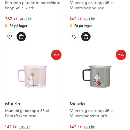
Sorrento plus latte macchiato
Mummi glasskopp 35 cl
kopp 45 cl 2 stk
Mummipappa rav
287 kr
142 kr
409 kr
189 kr
Få på lager
Få på lager
25%
25%
Muurla
Muurla
Mummi glasskopp 35 cl
Mummi glasskopp 35 cl
Snorkfrøken rosa
Mummimamma grå
142 kr
142 kr
189 kr
189 kr