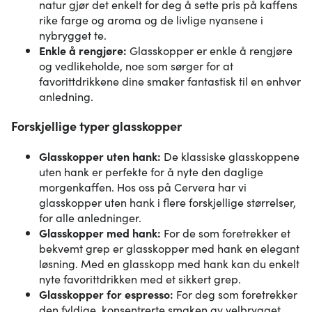
natur gjør det enkelt for deg å sette pris på kaffens
rike farge og aroma og de livlige nyansene i
nybrygget te.
Enkle å rengjøre:
Glasskopper er enkle å rengjøre
og vedlikeholde, noe som sørger for at
favorittdrikkene dine smaker fantastisk til en enhver
anledning.
Forskjellige typer glasskopper
Glasskopper uten hank:
De klassiske glasskoppene
uten hank er perfekte for å nyte den daglige
morgenkaffen. Hos oss på Cervera har vi
glasskopper uten hank i flere forskjellige størrelser,
for alle anledninger.
Glasskopper med hank:
For de som foretrekker et
bekvemt grep er glasskopper med hank en elegant
løsning. Med en glasskopp med hank kan du enkelt
nyte favorittdrikken med et sikkert grep.
Glasskopper for espresso:
For deg som foretrekker
den fyldige, konsentrerte smaken av velbrygget