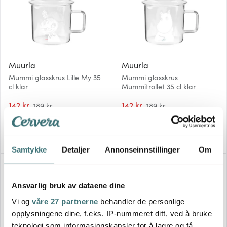
Muurla
Muurla
Mummi glasskrus Lille My 35
Mummi glasskrus
cl klar
Mummitrollet 35 cl klar
142 kr
142 kr
189 kr
189 kr
På lager
På lager
Samtykke
Detaljer
Annonseinnstillinger
Om
30%
30%
Ansvarlig bruk av dataene dine
Vi og
våre 27 partnerne
behandler de personlige
opplysningene dine, f.eks. IP-nummeret ditt, ved å bruke
teknologi som informasjonskapsler for å lagre og få