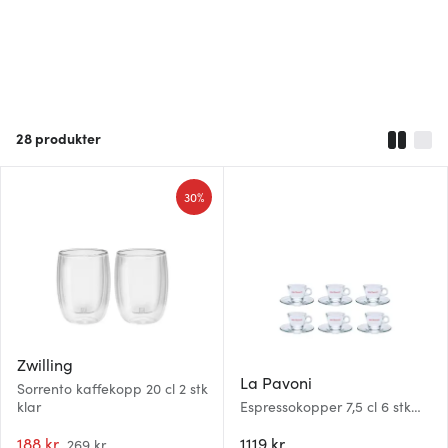
28
produkter
30%
Zwilling
La Pavoni
Sorrento kaffekopp 20 cl 2 stk
klar
Espressokopper 7,5 cl 6 stk
klar
188 kr
1119 kr
269 kr