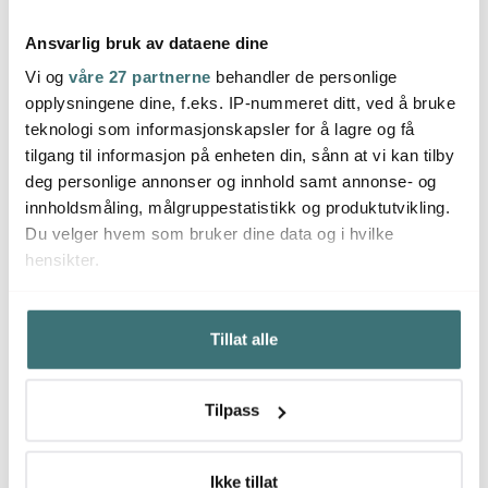
Ansvarlig bruk av dataene dine
Vi og
våre 27 partnerne
behandler de personlige
Aida
Aida
Aida
opplysningene dine, f.eks. IP-nummeret ditt, ved å bruke
Harvey cocktailglass 26
Harvey glassett kanne
Harvey
teknologi som informasjonskapsler for å lagre og få
cl 4 stk
1L + 4 whiskyglass
4 stk
tilgang til informasjon på enheten din, sånn at vi kan tilby
249 kr
419 kr
65 kr
deg personlige annonser og innhold samt annonse- og
På lager
På lager
På l
innholdsmåling, målgruppestatistikk og produktutvikling.
Du velger hvem som bruker dine data og i hvilke
hensikter.
Hvis du gir oss lov, vil vi også gjerne:
Tillat alle
Innhente informasjon om den geografiske
Du kanskje også liker
beliggenheten din, som kan være nøyaktig innenfor
flere meter
Tilpass
Identifisere enheten din ved å aktivt skanne den for
bestemte karakteristikker (fingeravtrykk)
Under
mer info
kan du lese om hvordan dine personlige
Ikke tillat