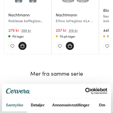
Blom
Nachtmann
Nachtmann
Nero 
Noblesse kaffeglass
Ethno latteglass 43,4 cl
isoler
34,7 cl 2 stk klar
2 stk klar
279 kr
207 kr
449 k
399 kr
319 kr
På lager
Få på lager
Få p
Mer fra samme serie
Samtykke
Detaljer
Annonseinnstillinger
Om