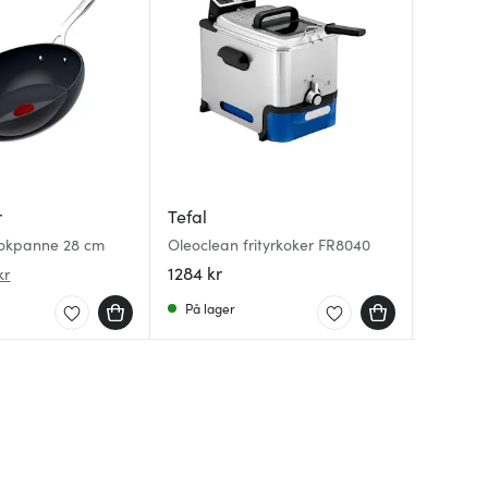
Tefal
Emerio
r
Tefal
Tefal Co
Melkes
wokpanne 28 cm
Oleoclean frityrkoker FR8040
stekepa
svart
1284 kr
1279 kr
119 kr
kr
På lager
På lag
Få på 