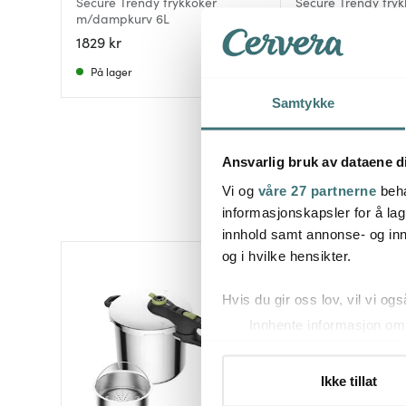
Secure Trendy trykkoker
Secure Trendy tryk
m/dampkurv 6L
m/dampkurv 8L
1829 kr
2239 kr
På lager
På lager
Samtykke
Ansvarlig bruk av dataene d
Vi og
våre 27 partnerne
beha
informasjonskapsler for å lag
innhold samt annonse- og inn
og i hvilke hensikter.
Hvis du gir oss lov, vil vi ogs
Innhente informasjon om 
Identifisere enheten din 
Under
mer info
kan du lese 
Ikke tillat
Du kan hele tiden endre eller