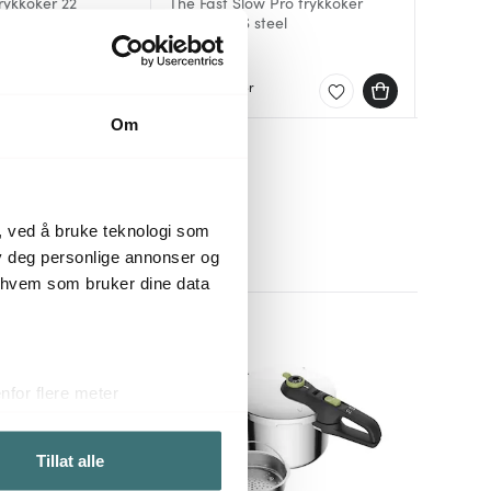
trykkoker 22
The Fast Slow Pro trykkoker
Smart t
Secure 
SPR700BSS steel
12 prog
m/damp
3499 kr
2149 kr
1829 kr
Få på lager
På lag
På lag
Om
, ved å bruke teknologi som
lby deg personlige annonser og
r hvem som bruker dine data
for flere meter
ykk)
elge hvordan de skal brukes.
Tillat alle
sler.