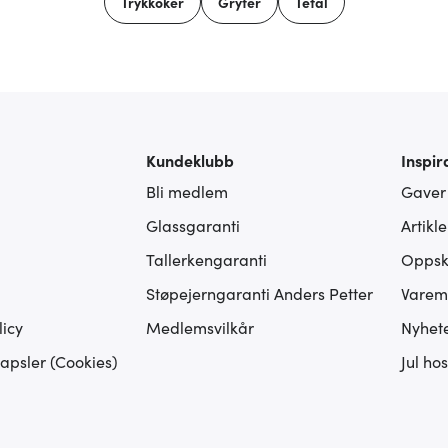
Trykkoker
Gryter
Tefal
Kundeklubb
Inspir
Bli medlem
Gaver
Glassgaranti
Artikl
Tallerkengaranti
Oppskr
Støpejerngaranti Anders Petter
Varem
icy
Medlemsvilkår
Nyhet
apsler (Cookies)
Jul ho