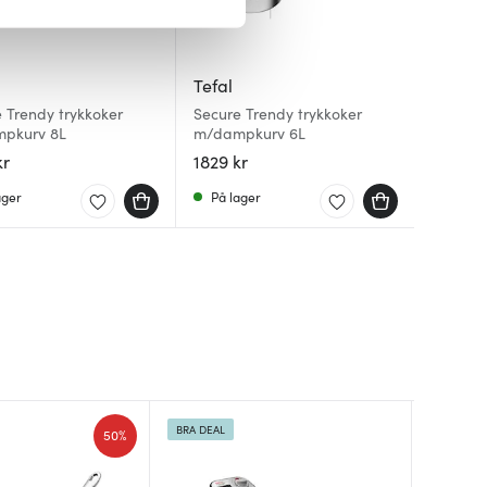
iale mediefunksjoner og for å
 med partnerne våre innen
Tefal
u har gjort tilgjengelig for
 Trendy trykkoker
Secure Trendy trykkoker
pkurv 8L
m/dampkurv 6L
kr
1829 kr
ager
På lager
BRA DEAL
BRA DEA
50%