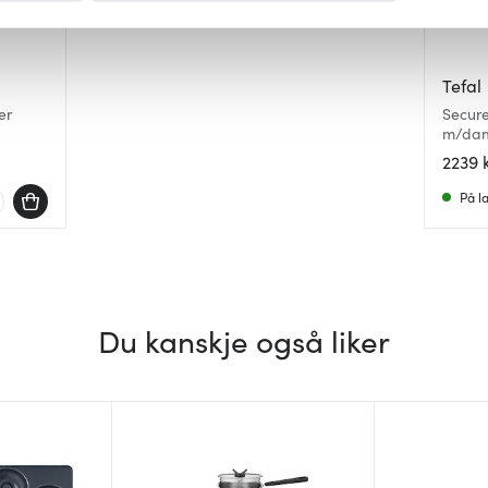
 for å gi innhold og annonser et personlig preg, for å levere sos
deler dessuten informasjon om hvordan du bruker nettstedet vårt,
Tefal
og analysearbeid, som kan kombinere den med annen informasjon d
er
Secure
 inn gjennom din bruk av tjenestene deres.
m/dam
2239 
På l
Du kanskje også liker