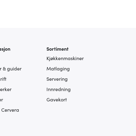
asjon
Sortiment
Kjøkkenmaskiner
er & guider
Matlaging
ift
Servering
erker
Innredning
er
Gavekort
s Cervera