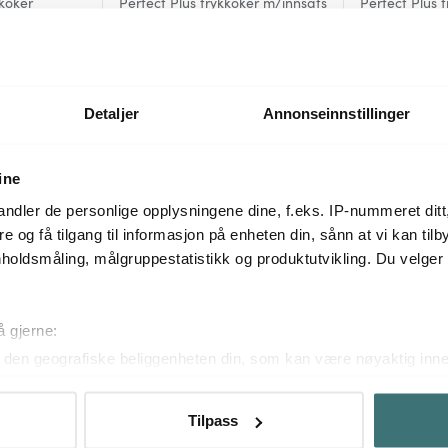
koker
Perfect Plus trykkoker m/innsats
Perfect Plus 
6,5L
cm/4,5L
4159 kr
3359 kr
Få på lager
Få på lager
Detaljer
Annonseinnstillinger
ine
Mer fra samme serie
ndler de personlige opplysningene dine, f.eks. IP-nummeret ditt
re og få tilgang til informasjon på enheten din, sånn at vi kan ti
holdsmåling, målgruppestatistikk og produktutvikling. Du velge
å gjerne:
den geografiske beliggenheten din, som kan være nøyaktig innen
ved å aktivt skanne den for bestemte karakteristikker (fingeravtr
om hvordan dine personlige data behandles og hvordan du kan v
Tilpass
 trekke tilbake ditt samtykke fra erklæringen om informasjonskap