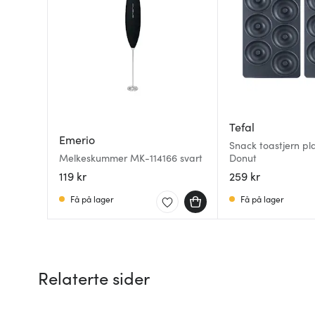
Tefal
Emerio
Snack toastjern pla
Melkeskummer MK-114166 svart
Donut
119 kr
259 kr
Få på lager
Få på lager
Relaterte sider