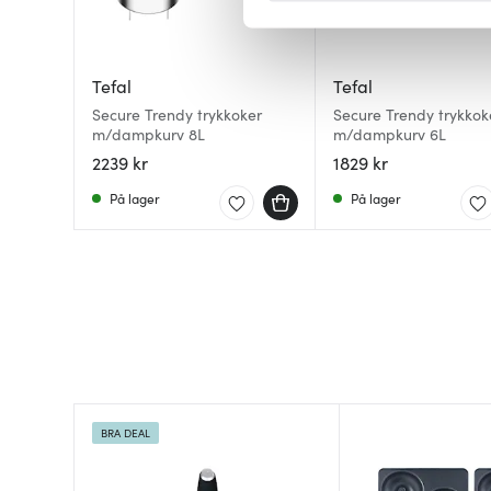
Vi bruker informasjonskapsler
analysere trafikken vår. Vi 
Tefal
Tefal
sosiale medier, annonsering 
Secure Trendy trykkoker
Secure Trendy trykkok
dem, eller som de har samlet
m/dampkurv 8L
m/dampkurv 6L
2239 kr
1829 kr
På lager
På lager
BRA DEAL