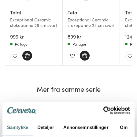
Tefal
Tefal
Tefal
Exceptional Ceramic
Exceptional Ceramic
Excep
stekepanne 28 cm svart
stekepanne 24 cm svart
steke
999 kr
899 kr
1249 
På lager
På lager
På l
Mer fra samme serie
Samtykke
Detaljer
Annonseinnstillinger
Om