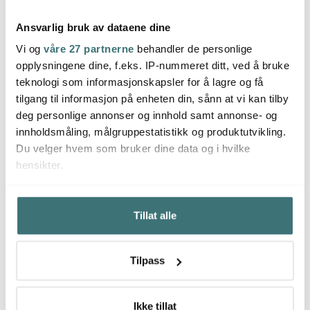
Ansvarlig bruk av dataene dine
Vi og
våre 27 partnerne
behandler de personlige
Tefal
Tefal
Tefal
opplysningene dine, f.eks. IP-nummeret ditt, ved å bruke
Exceptional Ceramic
Exceptional Ceramic
Excep
teknologi som informasjonskapsler for å lagre og få
wokpanne 28 cm svart
pannekakepanne 25
sauté
cm svart
cm sv
tilgang til informasjon på enheten din, sånn at vi kan tilby
1149 kr
899 kr
1349 
deg personlige annonser og innhold samt annonse- og
På lager
På lager
På l
innholdsmåling, målgruppestatistikk og produktutvikling.
Du velger hvem som bruker dine data og i hvilke
hensikter.
Hvis du gir oss lov, vil vi også gjerne:
Tillat alle
Innhente informasjon om den geografiske
Du kanskje også liker
beliggenheten din, som kan være nøyaktig innenfor
flere meter
Tilpass
Identifisere enheten din ved å aktivt skanne den for
bestemte karakteristikker (fingeravtrykk)
Under
mer info
kan du lese om hvordan dine personlige
Ikke tillat