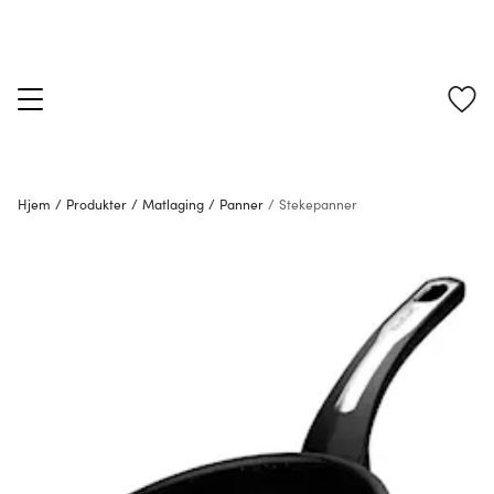
Hjem
/
Produkter
/
Matlaging
/
Panner
/
Stekepanner