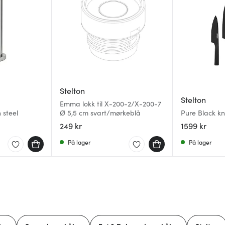
Stelton
Stelton
Emma lokk til X-200-2/X-200-7
 steel
Ø 5,5 cm svart/mørkeblå
Pure Black kni
249 kr
1599 kr
På lager
På lager