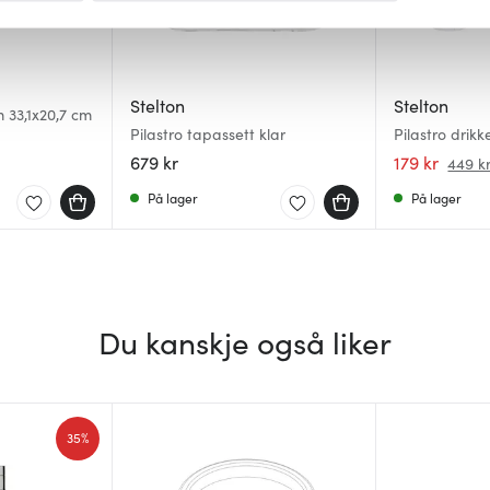
 for å gi innhold og annonser et personlig preg, for å levere sos
deler dessuten informasjon om hvordan du bruker nettstedet vårt,
og analysearbeid, som kan kombinere den med annen informasjon d
Stelton
Stelton
m 33,1x20,7 cm
 inn gjennom din bruk av tjenestene deres.
Pilastro tapassett klar
Pilastro drikk
679 kr
179 kr
449 k
På lager
På lager
Du kanskje også liker
35%