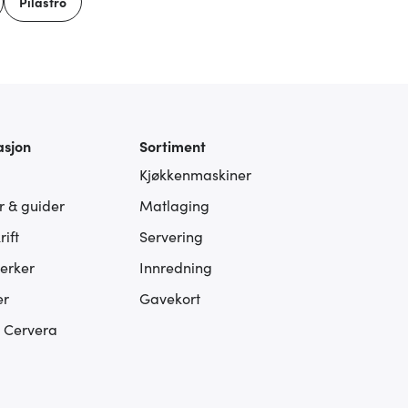
Pilastro
asjon
Sortiment
Kjøkkenmaskiner
er & guider
Matlaging
ift
Servering
erker
Innredning
er
Gavekort
s Cervera