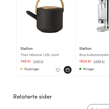
Stelton
Stelton
Theo tekanne 1,25L svart
Brus kullsyremaskin
749 kr
1624 kr
1249 kr
2499 kr
Få på lager
På lager
Relaterte sider