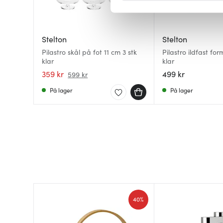
Vi bruker informasjonskapsler
analysere trafikken vår. Vi 
Stelton
Stelton
sosiale medier, annonsering 
Pilastro skål på fot 11 cm 3 stk
Pilastro ildfast for
dem, eller som de har samlet
klar
klar
359 kr
499 kr
599 kr
På lager
På lager
40%