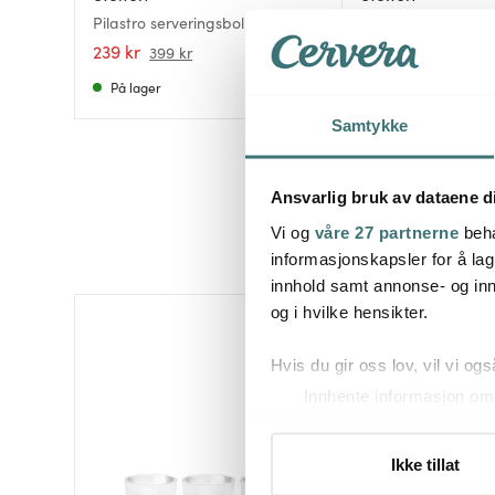
Pilastro serveringsbolle liten
Pilastro serveringsb
239 kr
599 kr
399 kr
På lager
Få på lager
Samtykke
Ansvarlig bruk av dataene d
Vi og
våre 27 partnerne
beha
informasjonskapsler for å lag
innhold samt annonse- og inn
og i hvilke hensikter.
40%
Hvis du gir oss lov, vil vi ogs
Innhente informasjon om 
Identifisere enheten din 
Under
mer info
kan du lese 
Ikke tillat
Du kan hele tiden endre eller