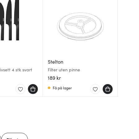
Stelton
Stelton
Stelton
Emma te
vsett 4 stk svart
Filter uten pinne
grå
Theo te
189 kr
899 kr
749 kr
Få på lager
Få på 
Få på 