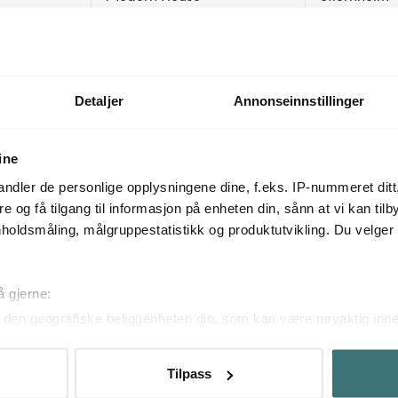
olle stor
Timeless bolle 3L klar
Classic serve
3,25L krystall
399 kr
379 kr
På lager
Få på lager
Detaljer
Annonseinnstillinger
ine
Mer fra samme serie
ndler de personlige opplysningene dine, f.eks. IP-nummeret ditt
re og få tilgang til informasjon på enheten din, sånn at vi kan ti
holdsmåling, målgruppestatistikk og produktutvikling. Du velge
Superkupp
å gjerne:
den geografiske beliggenheten din, som kan være nøyaktig innen
ved å aktivt skanne den for bestemte karakteristikker (fingeravtr
om hvordan dine personlige data behandles og hvordan du kan v
Tilpass
 trekke tilbake ditt samtykke fra erklæringen om informasjonskap