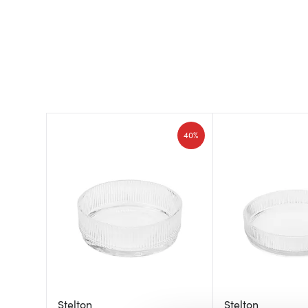
40%
Stelton
Stelton