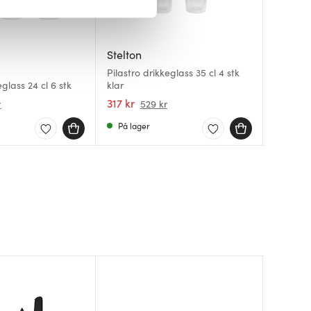
iale mediefunksjoner og for å
 med partnerne våre innen
Stelton
Stelton
u har gjort tilgjengelig for
Stelton
Pilastro drikkeglass 35 cl 4 stk
Pilastro
eglass 24 cl 6 stk
klar
Pilastro 
stk klar
317 kr
499 kr
359 kr
r
529 kr
På lager
På lag
På lag