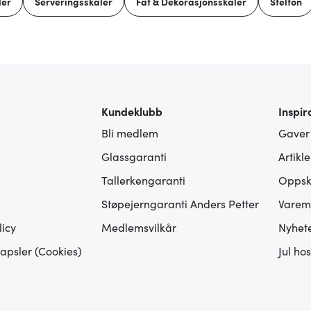
ler
Serveringsskåler
Fat & Dekorasjonsskåler
Stelton
Kundeklubb
Inspir
Bli medlem
Gaver
Glassgaranti
Artikl
Tallerkengaranti
Oppskr
Støpejerngaranti Anders Petter
Varem
icy
Medlemsvilkår
Nyhet
apsler (Cookies)
Jul ho