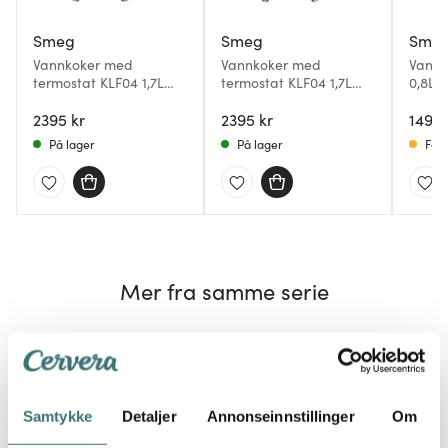
Smeg
Smeg
Sme
Vannkoker med
Vannkoker med
Vannk
termostat KLF04 1,7L
termostat KLF04 1,7L
0,8L r
krem
hvit
2395 kr
2395 kr
1495 
På lager
På lager
Få p
Mer fra samme serie
Samtykke
Detaljer
Annonseinnstillinger
Om