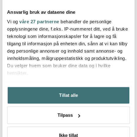
Ansvarlig bruk av dataene dine
Vi og
våre 27 partnerne
behandler de personlige
Smeg
Smeg
opplysningene dine, f.eks. IP-nummeret ditt, ved å bruke
Sme
Kaffetrakter DCF02 1,4L
Brødrister 2 skiver TSF01
teknologi som informasjonskapsler for å lagre og få
moonlight
moonlight
Sitrus
tilgang til informasjon på enheten din, sånn at vi kan tilby
2695 kr
2395 kr
1139 
deg personlige annonser og innhold samt annonse- og
På lager
På lager
Få p
innholdsmåling, målgruppestatistikk og produktutvikling.
Du velger hvem som bruker dine data og i hvilke
hensikter.
Hvis du gir oss lov, vil vi også gjerne:
Tillat alle
Innhente informasjon om den geografiske
Du kanskje også liker
beliggenheten din, som kan være nøyaktig innenfor
flere meter
Tilpass
Identifisere enheten din ved å aktivt skanne den for
bestemte karakteristikker (fingeravtrykk)
Under
mer info
kan du lese om hvordan dine personlige
Ikke tillat