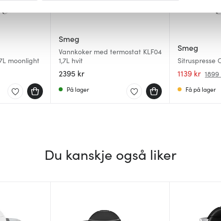
 for å gi innhold og annonser et personlig preg, for å levere sos
deler dessuten informasjon om hvordan du bruker nettstedet vårt,
Smeg
og analysearbeid, som kan kombinere den med annen informasjon d
Smeg
Vannkoker med termostat KLF04
 inn gjennom din bruk av tjenestene deres.
7L moonlight
1,7L hvit
Sitruspresse C
2395 kr
1139 kr
1899 
På lager
Få på lager
Du kanskje også liker