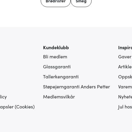
Brødrister
Smeg
Kundeklubb
Inspir
Bli medlem
Gaver
Glassgaranti
Artikl
Tallerkengaranti
Oppskr
Støpejerngaranti Anders Petter
Varem
icy
Medlemsvilkår
Nyhet
apsler (Cookies)
Jul ho