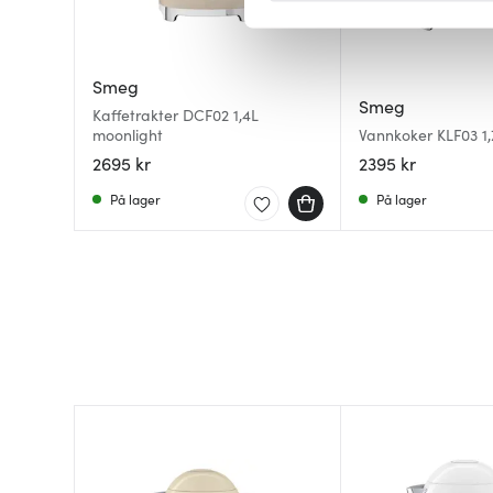
Vi bruker informasjonskapsler
analysere trafikken vår. Vi 
Smeg
sosiale medier, annonsering 
Smeg
Kaffetrakter DCF02 1,4L
dem, eller som de har samlet
moonlight
Vannkoker KLF03 1,
2695 kr
2395 kr
På lager
På lager