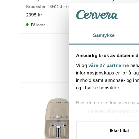
Brødrister TSF02 4 skiver hvit
Brødrister TSF02 4 
2395 kr
2395 kr
På lager
På lager
Samtykke
Ansvarlig bruk av dataene d
Vi og
våre 27 partnerne
beha
informasjonskapsler for å lag
innhold samt annonse- og inn
og i hvilke hensikter.
Hvis du gir oss lov, vil vi ogs
Innhente informasjon om 
Identifisere enheten din 
Under
mer info
kan du lese 
Ikke tillat
Du kan hele tiden endre eller