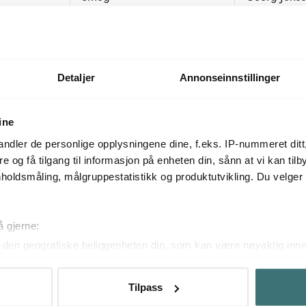
skiver krem
Brødrister TSF02 4 skiver krom
Bernadotte br
stål
2495 kr
2229 kr
Få på lager
På lager
Detaljer
Annonseinnstillinger
ine
Mer fra samme serie
ndler de personlige opplysningene dine, f.eks. IP-nummeret ditt
re og få tilgang til informasjon på enheten din, sånn at vi kan ti
holdsmåling, målgruppestatistikk og produktutvikling. Du velge
å gjerne:
den geografiske beliggenheten din, som kan være nøyaktig innen
ved å aktivt skanne den for bestemte karakteristikker (fingeravtr
om hvordan dine personlige data behandles og hvordan du kan v
Tilpass
 trekke tilbake ditt samtykke fra erklæringen om informasjonskap