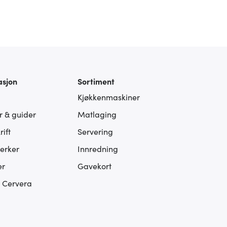
asjon
Sortiment
Kjøkkenmaskiner
er & guider
Matlaging
ift
Servering
erker
Innredning
er
Gavekort
s Cervera