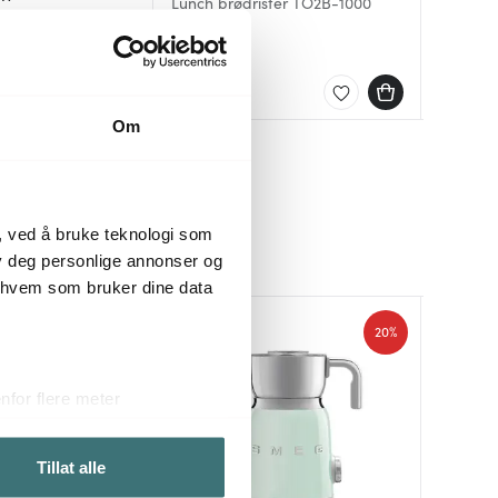
Lunch brødrister TO2B-1000
Brødrist
ødrister 2 skiver
svart
kvadrat
Brødrist
699 kr
2495 k
2395 kr
På lager
Få på 
På lag
Om
, ved å bruke teknologi som
lby deg personlige annonser og
r hvem som bruker dine data
40%
20%
for flere meter
ykk)
elge hvordan de skal brukes.
Tillat alle
sler.