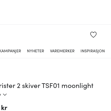
KAMPANJER
NYHETER
VAREMERKER
INSPIRASJON
ister 2 skiver TSF01 moonlight
e
 kr