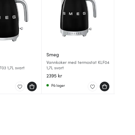
Smeg
Smeg
Smeg
Vannkoker med termostat KLF04
03 1,7L svart
1,7L svart
Kaffetr
Vannkok
2395 kr
2495 k
1995 kr
På lager
På lag
På lag