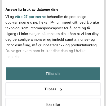
Ansvarlig bruk av dataene dine
Vi og
våre 27 partnerne
behandler de personlige
Sme
opplysningene dine, f.eks. IP-nummeret ditt, ved å bruke
Smeg
Smeg
Blend
teknologi som informasjonskapsler for å lagre og få
Sitruspresse CJF11 svart
Sitruspresse pastellblå
pastel
tilgang til informasjon på enheten din, sånn at vi kan tilby
1139 kr
1139 kr
2396 
1899 kr
1899 kr
deg personlige annonser og innhold samt annonse- og
Få på lager
På lager
På l
innholdsmåling, målgruppestatistikk og produktutvikling.
Du velger hvem som bruker dine data og i hvilke
hensikter.
Hvis du gir oss lov, vil vi også gjerne:
Tillat alle
Innhente informasjon om den geografiske
Du kanskje også liker
beliggenheten din, som kan være nøyaktig innenfor
flere meter
Tilpass
Identifisere enheten din ved å aktivt skanne den for
bestemte karakteristikker (fingeravtrykk)
Under
mer info
kan du lese om hvordan dine personlige
Ikke tillat