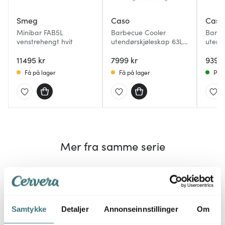
Smeg
Caso
Caso
Minibar FAB5L
Barbecue Cooler
Barbe
venstrehengt hvit
utendørskjøleskap 63L
utend
høyrehengslet stål
svart
11495 kr
7999 kr
9399 
Få på lager
Få på lager
På l
Mer fra samme serie
40%
40%
Samtykke
Detaljer
Annonseinnstillinger
Om