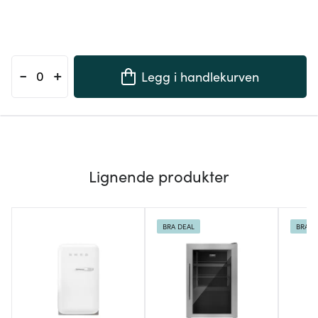
-
+
Legg i handlekurven
Lignende produkter
BRA DEAL
BRA D