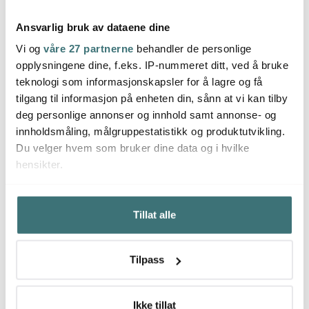
Ansvarlig bruk av dataene dine
Vi og
våre 27 partnerne
behandler de personlige
Scanpan
opplysningene dine, f.eks. IP-nummeret ditt, ved å bruke
Scanpan
Scan
Impact traktørpanne
teknologi som informasjonskapsler for å lagre og få
m/lokk 28 cm
Impact glasslokk 24 cm
Impac
tilgang til informasjon på enheten din, sånn at vi kan tilby
1799 kr
419 kr
349 k
deg personlige annonser og innhold samt annonse- og
På lager
På lager
På l
innholdsmåling, målgruppestatistikk og produktutvikling.
Du velger hvem som bruker dine data og i hvilke
hensikter.
Hvis du gir oss lov, vil vi også gjerne:
Tillat alle
Innhente informasjon om den geografiske
Du kanskje også liker
beliggenheten din, som kan være nøyaktig innenfor
flere meter
Tilpass
Identifisere enheten din ved å aktivt skanne den for
36%
bestemte karakteristikker (fingeravtrykk)
Under
mer info
kan du lese om hvordan dine personlige
Ikke tillat