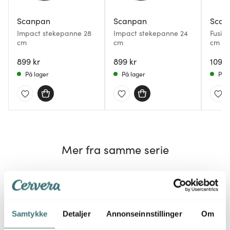
Scanpan
Scanpan
Scan
Impact stekepanne 28
Impact stekepanne 24
Fusio
cm
cm
cm st
899 kr
899 kr
1099 
På lager
På lager
På l
Mer fra samme serie
Samtykke
Detaljer
Annonseinnstillinger
Om