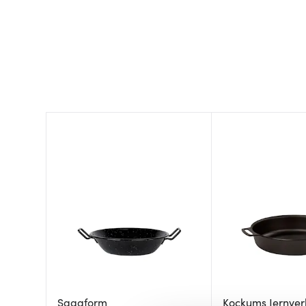
Sagaform
Kockums Jernver