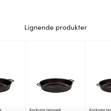
Lignende produkter
k
Kockums Jernverk
Kockums Je