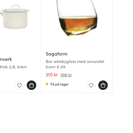
Sagaform
Gefu
rnverk
Sagaf
Bar whiskyglass med avrundet
Treppo 
tak 2,3L krem
bunn 6 stk
Saga kar
terninge
210 kr
449 kr
899 kr
399 kr
Få på lager
Få på 
På lag