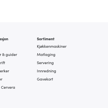
asjon
Sortiment
Kjøkkenmaskiner
er & guider
Matlaging
ift
Servering
erker
Innredning
er
Gavekort
s Cervera