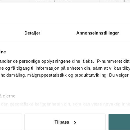
rm 24 cm
Stekepanne/paiform 28 cm
Stekepanne/
699 kr
799 kr
På lager
På lager
Detaljer
Annonseinnstillinger
ine
Mer fra samme serie
ndler de personlige opplysningene dine, f.eks. IP-nummeret ditt
re og få tilgang til informasjon på enheten din, sånn at vi kan ti
holdsmåling, målgruppestatistikk og produktutvikling. Du velge
å gjerne:
den geografiske beliggenheten din, som kan være nøyaktig innen
ved å aktivt skanne den for bestemte karakteristikker (fingeravtr
om hvordan dine personlige data behandles og hvordan du kan v
Tilpass
 trekke tilbake ditt samtykke fra erklæringen om informasjonskap