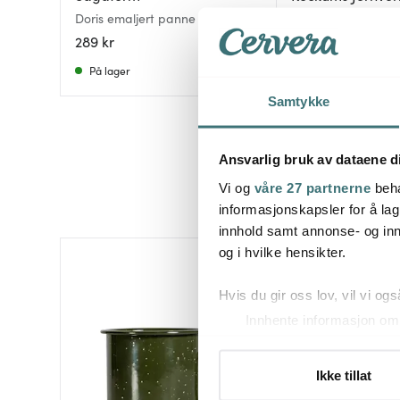
Doris emaljert panne liten svart
Stekepanne/paifo
289 kr
599 kr
På lager
På lager
Samtykke
Ansvarlig bruk av dataene d
Vi og
våre 27 partnerne
beha
informasjonskapsler for å lag
innhold samt annonse- og inn
og i hvilke hensikter.
Hvis du gir oss lov, vil vi ogs
Innhente informasjon om 
Identifisere enheten din 
Under
mer info
kan du lese 
Ikke tillat
Du kan hele tiden endre eller