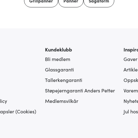
Grillpanner
Panner
Sagaform
Kundeklubb
Inspir
Bli medlem
Gaver
Glassgaranti
Artikl
Tallerkengaranti
Oppskr
Støpejerngaranti Anders Petter
Varem
icy
Medlemsvilkår
Nyhet
apsler (Cookies)
Jul ho