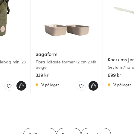
Sagaform
Kockums Je
lebag mini 23
Flora ildfaste former 12 cm 2 stk
beige
Gryte m/hånd
339 kr
699 kr
Få på lager
Få på lager