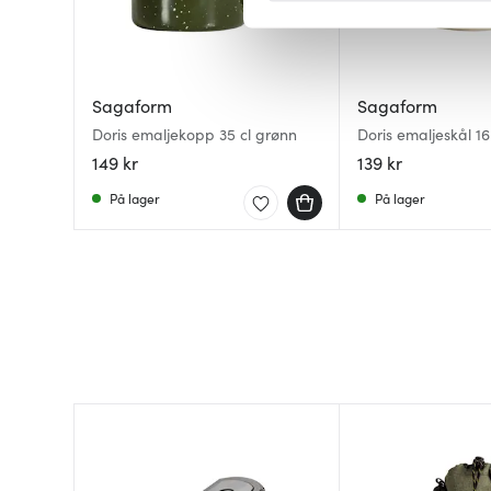
Vi bruker informasjonskapsler
analysere trafikken vår. Vi 
sosiale medier, annonsering 
Sagaform
Sagaform
dem, eller som de har samlet
Doris emaljekopp 35 cl grønn
Doris emaljeskål 1
149 kr
139 kr
På lager
På lager