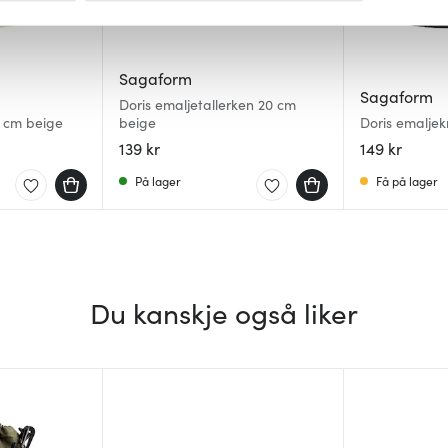
 for å gi innhold og annonser et personlig preg, for å levere sos
deler dessuten informasjon om hvordan du bruker nettstedet vårt,
Sagaform
og analysearbeid, som kan kombinere den med annen informasjon d
Sagaform
Doris emaljetallerken 20 cm
 inn gjennom din bruk av tjenestene deres.
6 cm beige
beige
Doris emaljekr
139 kr
149 kr
På lager
Få på lager
Du kanskje også liker