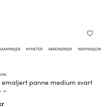
KAMPANJER
NYHETER
VAREMERKER
INSPIRASJON
orm
s emaljert panne medium svart
e
kr