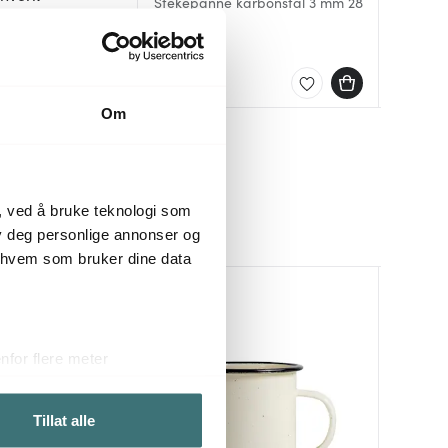
Stekepanne karbonstål 3 mm 28
Doris em
paiform 30 cm
cm
Stekepa
svart
599 kr
399 kr
289 kr
På lager
På lag
På lag
Om
, ved å bruke teknologi som
lby deg personlige annonser og
r hvem som bruker dine data
for flere meter
ykk)
elge hvordan de skal brukes.
Tillat alle
sler.