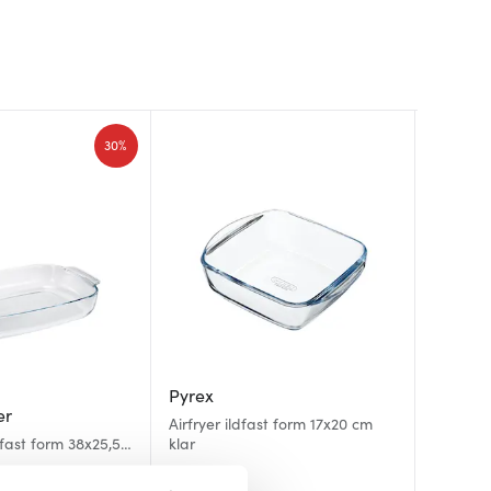
30%
Pyrex
er
Anders
Rosend
Airfryer ildfast form 17x20 cm
dfast form 38x25,5
klar
Steel Es
Grand C
cm stål
99 kr
499 kr
1049 kr
r