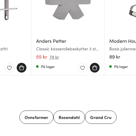
Anders Petter
Modern Ho
stfri
Classic kasserollebeskytter 3 stk
Basis julienne
grå
blank
55 kr
89 kr
79 kr
På lager
På lager
Ovnsformer
Rosendahl
Grand Cru