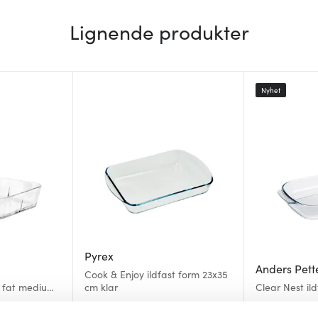
Lignende produkter
Nyhet
Pyrex
Anders Pett
Cook & Enjoy ildfast form 23x35
 fat medium
cm klar
Clear Nest il
cm
189 kr
279 kr
399 k