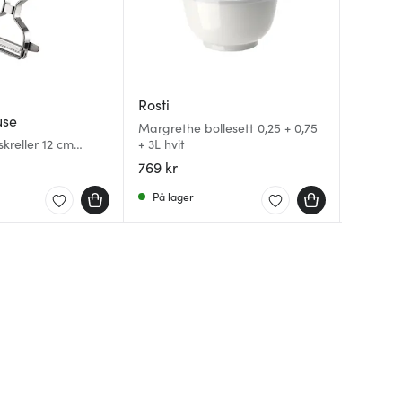
Rosti
Magno
use
Jonas
Margrethe bollesett 0,25 + 0,75
Cape ser
skreller 12 cm
+ 3L hvit
svart
Skreller
769 kr
75 kr
49 kr
På lager
På lag
På lag