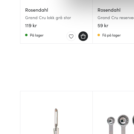
Vi bruker informasjonskapsler
analysere trafikken vår. Vi 
Rosendahl
Rosendahl
sosiale medier, annonsering 
Grand Cru lokk grå stor
Grand Cru reserved
dem, eller som de har samlet
termokanne (25900
119 kr
59 kr
På lager
Få på lager