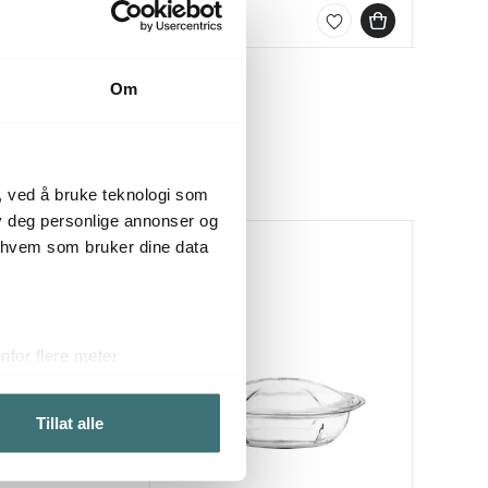
På lager
På lag
På lag
Om
, ved å bruke teknologi som
lby deg personlige annonser og
r hvem som bruker dine data
40%
for flere meter
ykk)
elge hvordan de skal brukes.
Tillat alle
sler.