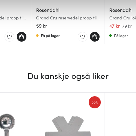
 for å gi innhold og annonser et personlig preg, for å levere sos
deler dessuten informasjon om hvordan du bruker nettstedet vårt,
Rosendahl
Rosendahl
og analysearbeid, som kan kombinere den med annen informasjon d
el propp til
Grand Cru reservedel propp til
Grand Cru lok
 inn gjennom din bruk av tjenestene deres.
) svart
termokanne (27021) lys grå
59 kr
47 kr
79 kr
Få på lager
På lager
Du kanskje også liker
30%