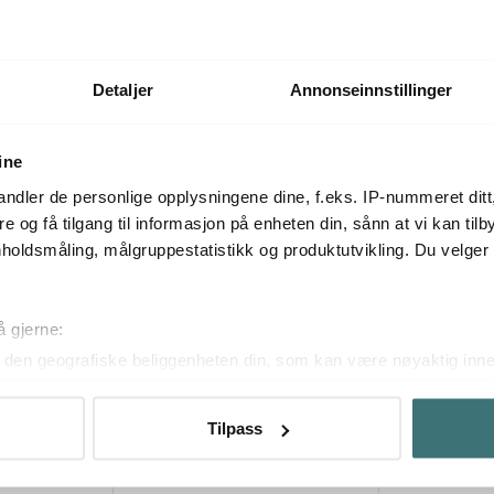
På lager
På lager
Detaljer
Annonseinnstillinger
Mer fra samme serie
ine
ndler de personlige opplysningene dine, f.eks. IP-nummeret ditt
re og få tilgang til informasjon på enheten din, sånn at vi kan ti
holdsmåling, målgruppestatistikk og produktutvikling. Du velge
Lagersalg
å gjerne:
den geografiske beliggenheten din, som kan være nøyaktig innen
ved å aktivt skanne den for bestemte karakteristikker (fingeravtr
om hvordan dine personlige data behandles og hvordan du kan v
Tilpass
 trekke tilbake ditt samtykke fra erklæringen om informasjonskap