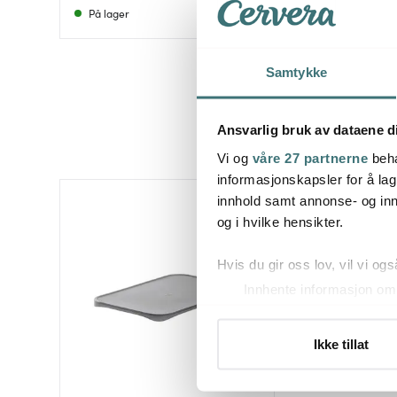
På lager
På lager
Samtykke
Ansvarlig bruk av dataene d
Vi og
våre 27 partnerne
beha
informasjonskapsler for å lag
innhold samt annonse- og inn
og i hvilke hensikter.
Hvis du gir oss lov, vil vi ogs
Innhente informasjon om 
Identifisere enheten din 
Under
mer info
kan du lese 
Ikke tillat
Du kan hele tiden endre eller