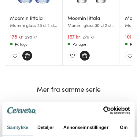
Moomin Iittala
Moomin Iittala
Moomi
Mummi glass 28 cl 2 stk
Mummi glass 30 cl 2 stk
Mummi
aqua
Kjærlighet
Hvile
178 kr
167 kr
101 kr
298 kr
279 kr
På lager
På lager
På l
Mer fra samme serie
40%
40%
Samtykke
Detaljer
Annonseinnstillinger
Om