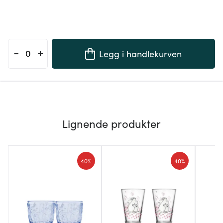
-
+
Legg i handlekurven
Lignende produkter
40%
40%