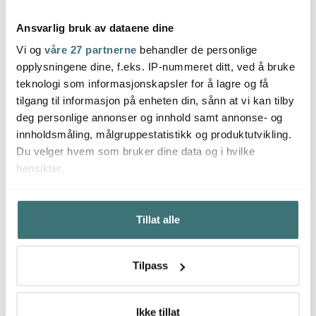
Ansvarlig bruk av dataene dine
Vi og
våre 27 partnerne
behandler de personlige
opplysningene dine, f.eks. IP-nummeret ditt, ved å bruke
Moomin Arabia
Moomin Arabia
Moom
teknologi som informasjonskapsler for å lagre og få
Mummi skål 35 cl klar
Mummi skål 35 cl
Mummi
furugrønn
tilgang til informasjon på enheten din, sånn at vi kan tilby
143 kr
143 kr
173 k
239 kr
239 kr
deg personlige annonser og innhold samt annonse- og
På lager
På lager
På l
innholdsmåling, målgruppestatistikk og produktutvikling.
Du velger hvem som bruker dine data og i hvilke
hensikter.
Hvis du gir oss lov, vil vi også gjerne:
Tillat alle
Innhente informasjon om den geografiske
Du kanskje også liker
beliggenheten din, som kan være nøyaktig innenfor
flere meter
Tilpass
Identifisere enheten din ved å aktivt skanne den for
40%
40%
bestemte karakteristikker (fingeravtrykk)
Under
mer info
kan du lese om hvordan dine personlige
Ikke tillat