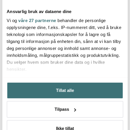
Ansvarlig bruk av dataene dine
Vi og
våre 27 partnerne
behandler de personlige
opplysningene dine, f.eks. IP-nummeret ditt, ved å bruke
Moomin Arabia
Moomin Arabia
Moom
teknologi som informasjonskapsler for å lagre og få
Mummikopp 30 cl
Mummikopp 30 cl
Mummi
Snorkfrøken lilla
Stinky i aksjon
Mummi
tilgang til informasjon på enheten din, sånn at vi kan tilby
167 kr
167 kr
167 k
279 kr
279 kr
deg personlige annonser og innhold samt annonse- og
På lager
På lager
På l
innholdsmåling, målgruppestatistikk og produktutvikling.
Du velger hvem som bruker dine data og i hvilke
hensikter.
Hvis du gir oss lov, vil vi også gjerne:
Tillat alle
Innhente informasjon om den geografiske
Du kanskje også liker
beliggenheten din, som kan være nøyaktig innenfor
flere meter
Tilpass
Identifisere enheten din ved å aktivt skanne den for
40%
40%
bestemte karakteristikker (fingeravtrykk)
Under
mer info
kan du lese om hvordan dine personlige
Ikke tillat