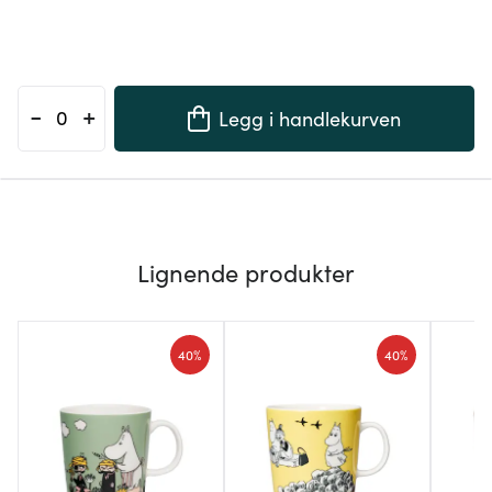
-
+
Legg i handlekurven
Lignende produkter
40%
40%