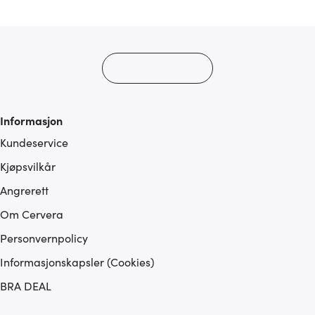
med annen informasjon du har gjort tilgjengelig for dem,
eller som de har samlet inn gjennom din bruk av
tjenestene deres.
Informasjon
Kundeservice
Kjøpsvilkår
Angrerett
Om Cervera
Personvernpolicy
Informasjonskapsler (Cookies)
BRA DEAL