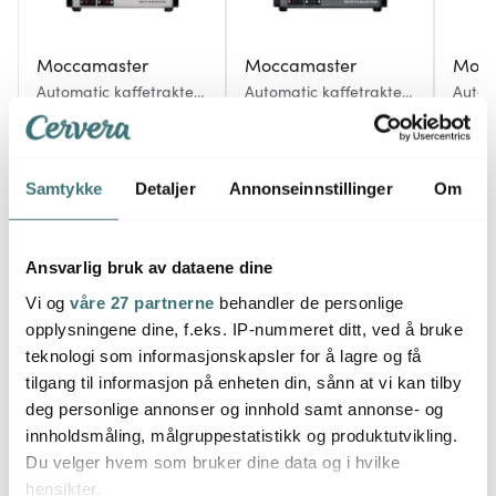
Moccamaster
Moccamaster
Mocc
Automatic kaffetrakter
Automatic kaffetrakter
Autom
1,25L brushed silver
1,25L stone grey
1,25L 
3299 kr
3299 kr
3299 
På lager
På lager
På l
Samtykke
Detaljer
Annonseinnstillinger
Om
Ansvarlig bruk av dataene dine
Vi og
våre 27 partnerne
behandler de personlige
Du kanskje også liker
opplysningene dine, f.eks. IP-nummeret ditt, ved å bruke
teknologi som informasjonskapsler for å lagre og få
tilgang til informasjon på enheten din, sånn at vi kan tilby
Lagers
deg personlige annonser og innhold samt annonse- og
innholdsmåling, målgruppestatistikk og produktutvikling.
Du velger hvem som bruker dine data og i hvilke
hensikter.