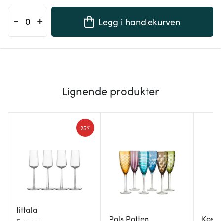
-
+
Legg i handlekurven
Lignende produkter
25%
Iittala
Pols Potten
Kost