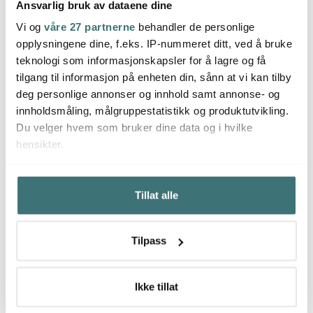
Ansvarlig bruk av dataene dine
Kähler
Kähler
Kähl
Vi og
våre 27 partnerne
behandler de personlige
Hammershøi
Hammershøi
Hamm
hvitvinsglass 35 cl 2 stk
rødvinsglass 49 cl 2 stk
server
opplysningene dine, f.eks. IP-nummeret ditt, ved å bruke
grønn
grønn
cm
teknologi som informasjonskapsler for å lagre og få
244 kr
244 kr
299 k
389 kr
339 kr
tilgang til informasjon på enheten din, sånn at vi kan tilby
Få på lager
På lager
Få p
deg personlige annonser og innhold samt annonse- og
innholdsmåling, målgruppestatistikk og produktutvikling.
Du velger hvem som bruker dine data og i hvilke
hensikter.
Hvis du gir oss lov, vil vi også gjerne:
Du kanskje også liker
Tillat alle
Innhente informasjon om den geografiske
beliggenheten din, som kan være nøyaktig innenfor
flere meter
Tilpass
Identifisere enheten din ved å aktivt skanne den for
bestemte karakteristikker (fingeravtrykk)
Under
mer info
kan du lese om hvordan dine personlige
Ikke tillat
data behandles og hvordan du kan velge hvordan de skal