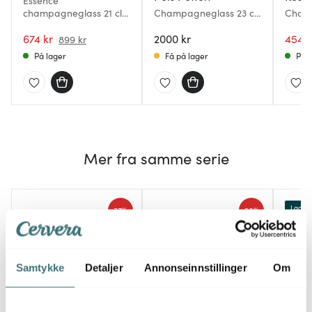
Essence
champagneglass 21 cl 4
Champagneglass 23 cl
Chat
stk
6 stk
champ
674 kr
2000 kr
454 k
899 kr
På lager
Få på lager
På l
Mer fra samme serie
Lagers
37%
28%
Samtykke
Detaljer
Annonseinnstillinger
Om