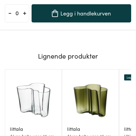
-
+
Legg i handlekurven
Lignende produkter
Lagers
Iittala
Iittala
Iittal