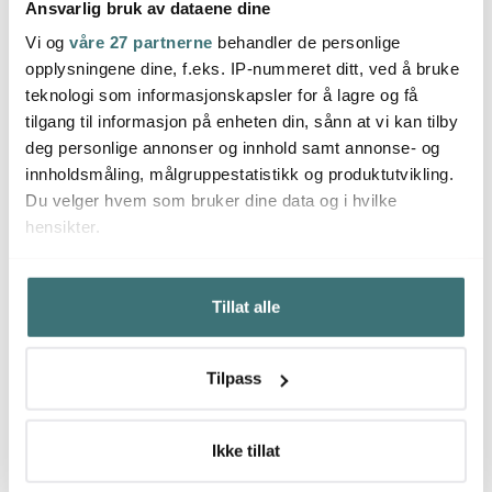
Ansvarlig bruk av dataene dine
Iittala
Iittala
Iittal
Vi og
våre 27 partnerne
behandler de personlige
Alvar Aalto vase 25,1 cm
Alvar Aalto vase 16 cm
Alvar 
kobber
kobber
mose
opplysningene dine, f.eks. IP-nummeret ditt, ved å bruke
teknologi som informasjonskapsler for å lagre og få
2790 kr
2690 kr
2790 
tilgang til informasjon på enheten din, sånn at vi kan tilby
På lager
På lager
På l
deg personlige annonser og innhold samt annonse- og
innholdsmåling, målgruppestatistikk og produktutvikling.
Du velger hvem som bruker dine data og i hvilke
hensikter.
Hvis du gir oss lov, vil vi også gjerne:
Du kanskje også liker
Tillat alle
Innhente informasjon om den geografiske
beliggenheten din, som kan være nøyaktig innenfor
flere meter
25%
Tilpass
Identifisere enheten din ved å aktivt skanne den for
bestemte karakteristikker (fingeravtrykk)
Under
mer info
kan du lese om hvordan dine personlige
Ikke tillat
data behandles og hvordan du kan velge hvordan de skal