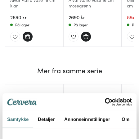
Alvar Aalto vase 16 cm
Alvar Aalto vase 16 cm
Ultima
klar
mosegrønn
cm kl
2690 kr
2690 kr
894 k
På lager
På lager
På l
Mer fra samme serie
Samtykke
Detaljer
Annonseinnstillinger
Om