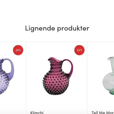
Lignende produkter
25%
25%
Klimchi
Tell Me Mo