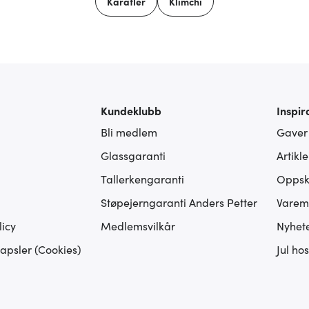
Karafler
Klimchi
Kundeklubb
Inspir
Bli medlem
Gaver
Glassgaranti
Artikl
Tallerkengaranti
Oppskr
Støpejerngaranti Anders Petter
Varem
icy
Medlemsvilkår
Nyhet
apsler (Cookies)
Jul ho