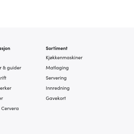
asjon
Sortiment
Kjøkkenmaskiner
er & guider
Matlaging
ift
Servering
erker
Innredning
er
Gavekort
s Cervera