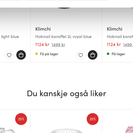
 for å gi innhold og annonser et personlig preg, for å levere sos
deler dessuten informasjon om hvordan du bruker nettstedet vårt,
og analysearbeid, som kan kombinere den med annen informasjon d
Klimchi
Klimchi
 inn gjennom din bruk av tjenestene deres.
 light blue
Hobnail karaffel 2L royal blue
Hobnail karaf
1124 kr
1124 kr
1499 kr
1499 
Få på lager
På lager
Du kanskje også liker
25%
25%