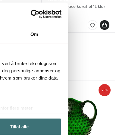
Hobnail 
Hobnail 
ffel m klar/grønn
Swedish Grace karaffel 1L klar
gullhån
blue
1550 kr
1499 kr
1349 kr
På lager
På lag
På lag
Om
, ved å bruke teknologi som
lby deg personlige annonser og
r hvem som bruker dine data
25%
25%
for flere meter
ykk)
elge hvordan de skal brukes.
Tillat alle
sler.