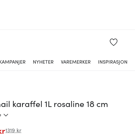
KAMPANJER
NYHETER
VAREMERKER
INSPIRASJON
il karaffel 1L rosaline 18 cm
e
kr
1319 kr