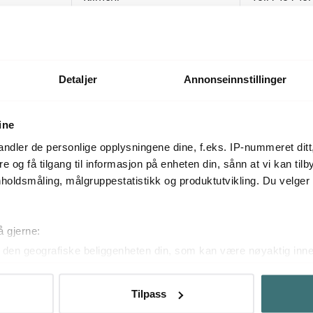
L lavender
Hobnail karaffel 2L violet
Garonne kara
1124 kr
479 kr
1499 kr
Få på lager
Få på lager
Detaljer
Annonseinnstillinger
ine
Mer fra samme serie
ndler de personlige opplysningene dine, f.eks. IP-nummeret ditt
re og få tilgang til informasjon på enheten din, sånn at vi kan ti
holdsmåling, målgruppestatistikk og produktutvikling. Du velge
25%
25%
å gjerne:
den geografiske beliggenheten din, som kan være nøyaktig innen
ved å aktivt skanne den for bestemte karakteristikker (fingeravtr
om hvordan dine personlige data behandles og hvordan du kan v
Tilpass
 trekke tilbake ditt samtykke fra erklæringen om informasjonskap