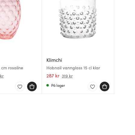
Klimchi
Klimchi
Global
 cm rosaline
Hobnail vannglass 15 cl klar
Ethel m
Grønnsa
287 kr
967 kr
839 kr
kr
319 kr
På lager
Få på 
På lag