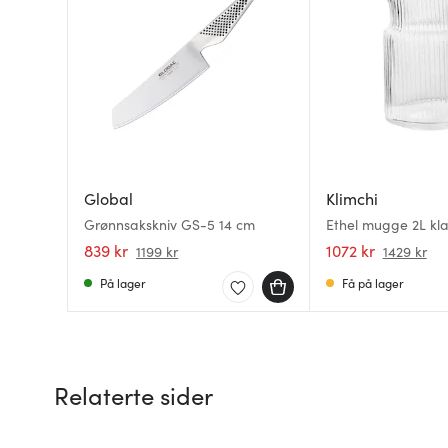
Global
Klimchi
Grønnsakskniv GS-5 14 cm
Ethel mugge 2L kla
839 kr
1072 kr
1199 kr
1429 kr
På lager
Få på lager
Relaterte sider