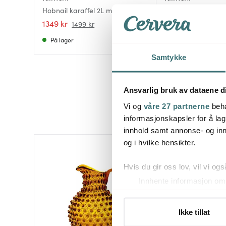
Hobnail karaffel 2L misty blue
Hobnail karaffel 2
1349 kr
1124 kr
1499 kr
1499 kr
På lager
Få på lager
Samtykke
Ansvarlig bruk av dataene d
Vi og
våre 27 partnerne
beha
informasjonskapsler for å lag
innhold samt annonse- og inn
og i hvilke hensikter.
25%
Hvis du gir oss lov, vil vi ogs
Innhente informasjon om 
Identifisere enheten din 
Under
mer info
kan du lese 
Ikke tillat
Du kan hele tiden endre eller