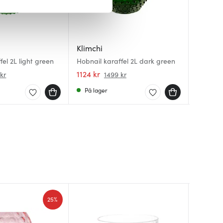
iale mediefunksjoner og for å
 med partnerne våre innen
u har gjort tilgjengelig for
Klimchi
Klimchi
Klimchi
fel 2L light green
Hobnail karaffel 2L dark green
Hobnail
Hobnail
1124 kr
1124 kr
1124 kr
kr
1499 kr
På lager
På lag
Få på 
25%