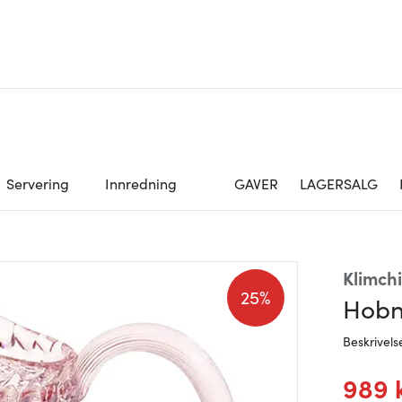
Servering
Innredning
GAVER
LAGERSALG
Klimchi
25%
Hobna
Beskrivels
989 