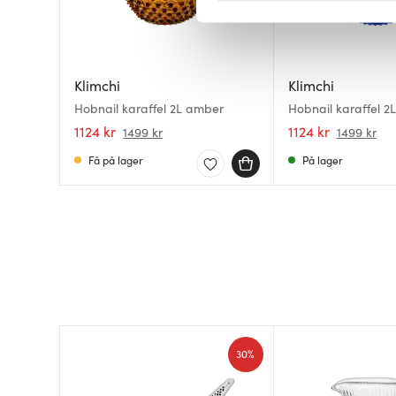
Vi bruker informasjonskapsler
analysere trafikken vår. Vi 
sosiale medier, annonsering 
Klimchi
Klimchi
dem, eller som de har samlet
Hobnail karaffel 2L amber
Hobnail karaffel 2L
1124 kr
1124 kr
1499 kr
1499 kr
Få på lager
På lager
30%