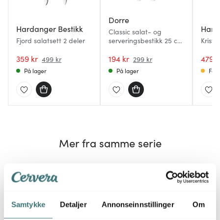
Dorre
Hardanger Bestikk
Hard
Classic salat- og
Fjord salatsett 2 deler
serveringsbestikk 25 cm
Kristi
2 stk
359 kr
194 kr
479 k
499 kr
299 kr
På lager
På lager
Få p
Mer fra samme serie
30%
Samtykke
Detaljer
Annonseinnstillinger
Om