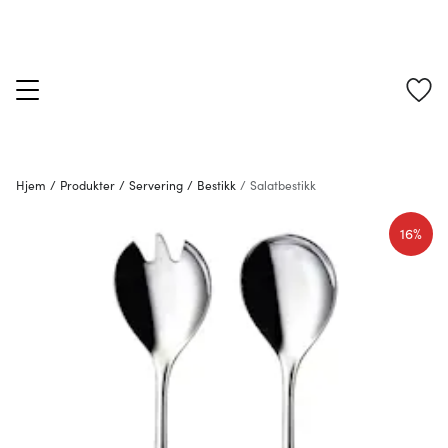
Hjem
/
Produkter
/
Servering
/
Bestikk
/
Salatbestikk
16%