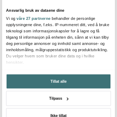
Ansvarlig bruk av dataene dine
Vi og
våre 27 partnerne
behandler de personlige
opplysningene dine, f.eks. IP-nummeret ditt, ved å bruke
Hardanger Bestikk
Hardanger Bestikk
Hard
teknologi som informasjonskapsler for å lagre og få
Nina kakesett 7 deler
Nina barnebestikk 4
Nina d
deler
tilgang til informasjon på enheten din, sånn at vi kan tilby
659 kr
419 kr
1149 
599 kr
deg personlige annonser og innhold samt annonse- og
På lager
På lager
På l
innholdsmåling, målgruppestatistikk og produktutvikling.
Du velger hvem som bruker dine data og i hvilke
hensikter.
Hvis du gir oss lov, vil vi også gjerne:
Tillat alle
Innhente informasjon om den geografiske
Du kanskje også liker
beliggenheten din, som kan være nøyaktig innenfor
flere meter
Tilpass
Identifisere enheten din ved å aktivt skanne den for
49%
bestemte karakteristikker (fingeravtrykk)
Under
mer info
kan du lese om hvordan dine personlige
Ikke tillat