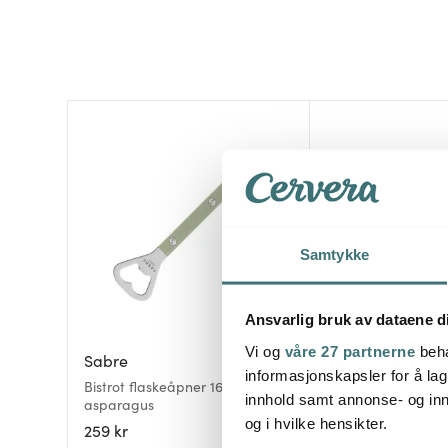
Samtykke
Ansvarlig bruk av dataene d
Vi og
våre 27 partnerne
beha
Sabre
informasjonskapsler for å lag
Cocktail Club
Bistrot flaskeåpner 16 cm
innhold samt annonse- og inn
asparagus
Flaskeåpner 17,5 cm
og i hvilke hensikter.
259 kr
99 kr