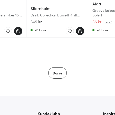
Aida
Stiernholm
Groovy kakes
etstikker 15,5
Drink Collection barsett 4 stk
polert
matt finish
349 kr
35 kr
59 kr
På lager
På lager
Dorre
Kundeklubb
Inspir