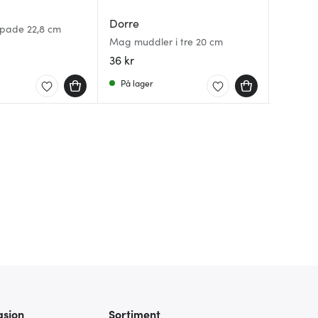
Dorre
Fiskars
Jonas
pade 22,8 cm
Mag muddler i tre 20 cm
Essentia
Skreller
36 kr
119 kr
49 kr
På lager
På lag
På lag
asjon
Sortiment