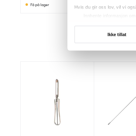
Få på lager
På lager
Hvis du gir oss lov, vil vi ogs
Innhente informasjon om 
Identifisere enheten din 
Under
mer info
kan du lese 
Ikke tillat
Du kan hele tiden endre eller
Vi bruker informasjonskapsler
analysere trafikken vår. Vi 
sosiale medier, annonsering 
dem, eller som de har samlet