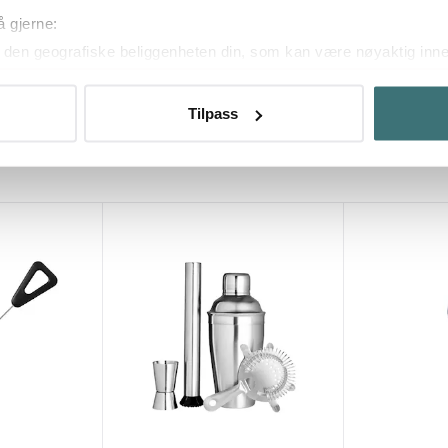
På lager
På lager
å gjerne:
den geografiske beliggenheten din, som kan være nøyaktig innen
ved å aktivt skanne den for bestemte karakteristikker (fingeravtr
om hvordan dine personlige data behandles og hvordan du kan v
Tilpass
 trekke tilbake ditt samtykke fra erklæringen om informasjonskap
Du kanskje også liker
 for å gi innhold og annonser et personlig preg, for å levere sos
deler dessuten informasjon om hvordan du bruker nettstedet vårt,
og analysearbeid, som kan kombinere den med annen informasjon d
 inn gjennom din bruk av tjenestene deres.