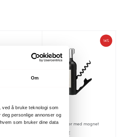
14%
Om
, ved å bruke teknologi som
Sabre
lby deg personlige annonser og
rnverk
Dorre
Vacu V
Bistrot 
r hvem som bruker dine data
bøketre
Vin-/ølåpner med magnet
Korketre
aspara
42 kr
129 kr
259 kr
49 kr