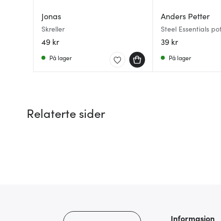
Jonas
Anders Petter
Skreller
Steel Essentials pot
cm stål/svart
49 kr
39 kr
På lager
På lager
Relaterte sider
Informasjon