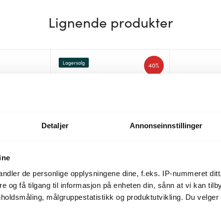
Lignende produkter
Lagersalg
40%
Detaljer
Annonseinnstillinger
ine
ndler de personlige opplysningene dine, f.eks. IP-nummeret ditt
re og få tilgang til informasjon på enheten din, sånn at vi kan ti
Swedish Tonic
Kockums Je
holdsmåling, målgruppestatistikk og produktutvikling. Du velge
 rustfri
For the Mixologist flaskeåpner
Flaskeåpner 
125 kr
79 kr
209 kr