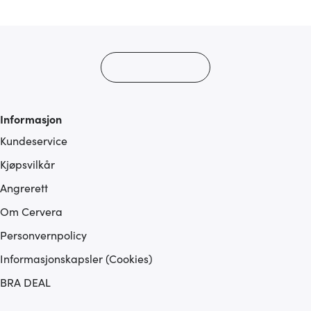
med annen informasjon du har gjort tilgjengelig for dem,
eller som de har samlet inn gjennom din bruk av
tjenestene deres.
Informasjon
Kundeservice
Kjøpsvilkår
Angrerett
Om Cervera
Personvernpolicy
Informasjonskapsler (Cookies)
BRA DEAL