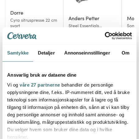
Dorre
Anders Petter
Mode
Cyra sitruspresse 22 cm
svart
Steel Essentials
Sontel
sitruspresse 20,5 cm
sitrus
159 kr
børstet
169 kr
blank
279 k
På lager
På lager
Få p
Samtykke
Detaljer
Annonseinnstillinger
Om
Ansvarlig bruk av dataene dine
Vi og
våre 27 partnerne
behandler de personlige
Du kanskje også liker
opplysningene dine, f.eks. IP-nummeret ditt, ved å bruke
teknologi som informasjonskapsler for å lagre og få
tilgang til informasjon på enheten din, sånn at vi kan tilby
deg personlige annonser og innhold samt annonse- og
innholdsmåling, målgruppestatistikk og produktutvikling.
Du velger hvem som bruker dine data og i hvilke
hensikter.