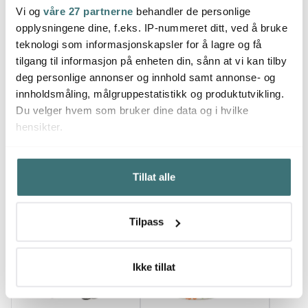
Ballongvisp 2 stk
Assistent tilbehør
Tilbeh
Vi og
våre 27 partnerne
behandler de personlige
vispebolle 3,5L rustfritt
mm
opplysningene dine, f.eks. IP-nummeret ditt, ved å bruke
349 kr
stål
1499 kr
249 k
teknologi som informasjonskapsler for å lagre og få
Få på lager
På lager
Få p
tilgang til informasjon på enheten din, sånn at vi kan tilby
deg personlige annonser og innhold samt annonse- og
innholdsmåling, målgruppestatistikk og produktutvikling.
Du velger hvem som bruker dine data og i hvilke
hensikter.
Du kanskje også liker
Hvis du gir oss lov, vil vi også gjerne:
Tillat alle
Innhente informasjon om den geografiske
beliggenheten din, som kan være nøyaktig innenfor
Nyhet
flere meter
Tilpass
Identifisere enheten din ved å aktivt skanne den for
bestemte karakteristikker (fingeravtrykk)
Under
mer info
kan du lese om hvordan dine personlige
Ikke tillat
data behandles og hvordan du kan velge hvordan de skal
brukes. Du kan hele tiden endre eller trekke tilbake ditt