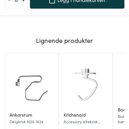
Lignende produkter
Bod
Ankarsrum
Kitchenaid
Bistro
Deigkrok N20-N24
Accessory eltekrok
børste
5K452DH emaljert