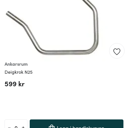
Ankarsrum
Deigkrok N25
599 kr
-
+
Legg i handlekurven