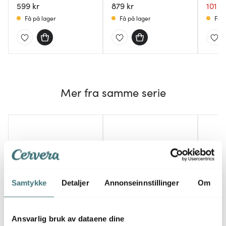
599 kr
879 kr
101 kr
Få på lager
Få på lager
Få p
Mer fra samme serie
Samtykke
Detaljer
Annonseinnstillinger
Om
Ansvarlig bruk av dataene dine
Ankarsrum
Ankarsrum
Anka