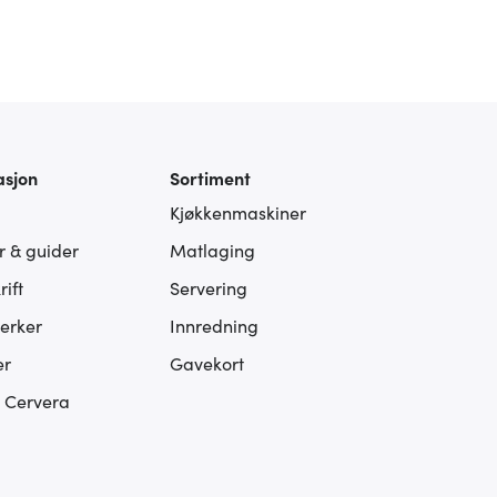
asjon
Sortiment
Kjøkkenmaskiner
er & guider
Matlaging
ift
Servering
erker
Innredning
er
Gavekort
s Cervera