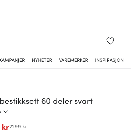
KAMPANJER
NYHETER
VAREMERKER
INSPIRASJON
estikksett 60 deler svart
e
 kr
2299 kr