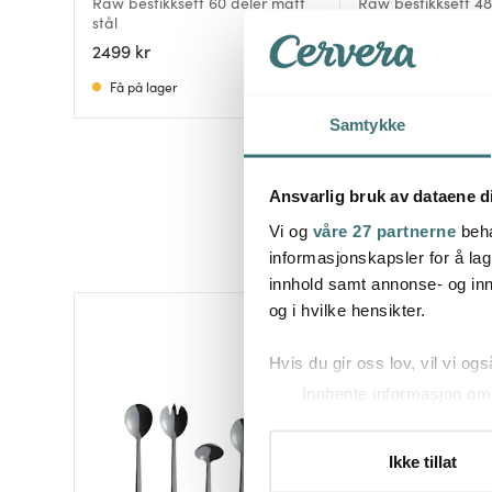
Raw bestikksett 60 deler matt
Raw bestikksett 48
stål
sort
2499 kr
1799 kr
2999 kr
Få på lager
Få på lager
Samtykke
Ansvarlig bruk av dataene d
Vi og
våre 27 partnerne
beha
informasjonskapsler for å lag
innhold samt annonse- og inn
og i hvilke hensikter.
40%
Hvis du gir oss lov, vil vi ogs
Innhente informasjon om 
Identifisere enheten din 
Under
mer info
kan du lese 
Ikke tillat
Du kan hele tiden endre eller