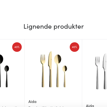
Lignende produkter
40%
40%
Aida
Aida