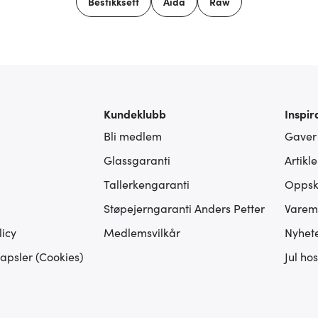
Bestikksett
Aida
Raw
Kundeklubb
Inspir
Bli medlem
Gaver
Glassgaranti
Artikl
Tallerkengaranti
Oppskr
Støpejerngaranti Anders Petter
Varem
icy
Medlemsvilkår
Nyhet
apsler (Cookies)
Jul ho