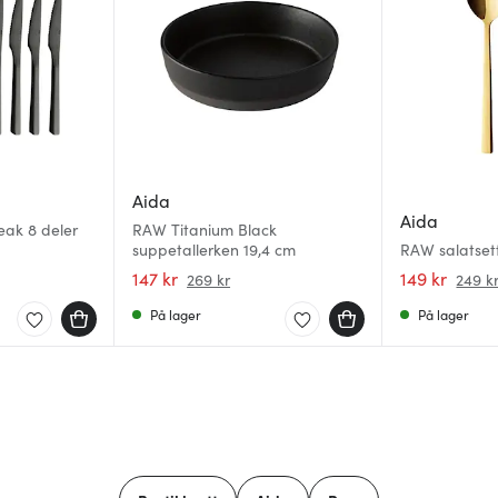
Aida
Aida
eak 8 deler
RAW Titanium Black
suppetallerken 19,4 cm
RAW salatsett
147 kr
149 kr
269 kr
249 k
På lager
På lager