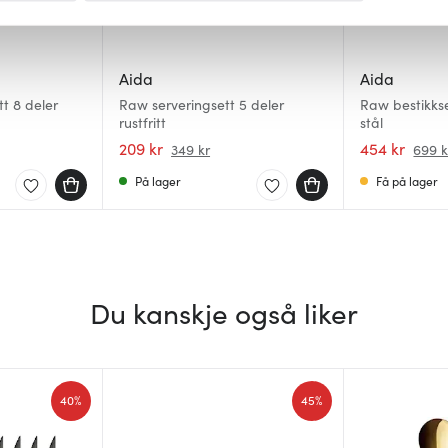
 for å gi innhold og annonser et personlig preg, for å levere sos
deler dessuten informasjon om hvordan du bruker nettstedet vårt,
Aida
Aida
og analysearbeid, som kan kombinere den med annen informasjon d
tt 8 deler
Raw serveringsett 5 deler
Raw bestikkse
 inn gjennom din bruk av tjenestene deres.
rustfritt
stål
209 kr
454 kr
349 kr
699 k
På lager
Få på lager
Du kanskje også liker
40%
45%