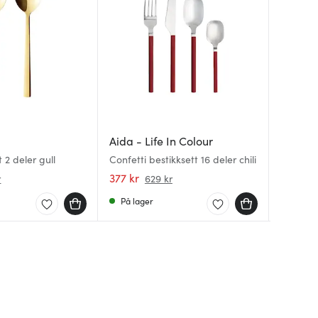
Aida
Aida - Life In Colour
Aida
Raw ser
 2 deler gull
Confetti bestikksett 16 deler chili
Raw oliv
gull
377 kr
43 kr
329 kr
r
629 kr
7
På lager
På lag
På lag