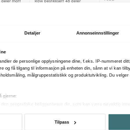
 deler matt
Raw bestikksett 48 deler
champagne
RAW bestikkse
1799 kr
2499 kr
2999 kr
På lager
På lager
Detaljer
Annonseinnstillinger
ine
Mer fra samme serie
ndler de personlige opplysningene dine, f.eks. IP-nummeret ditt
re og få tilgang til informasjon på enheten din, sånn at vi kan ti
holdsmåling, målgruppestatistikk og produktutvikling. Du velge
40%
40%
å gjerne:
den geografiske beliggenheten din, som kan være nøyaktig innen
ved å aktivt skanne den for bestemte karakteristikker (fingeravtr
om hvordan dine personlige data behandles og hvordan du kan v
Tilpass
 trekke tilbake ditt samtykke fra erklæringen om informasjonskap