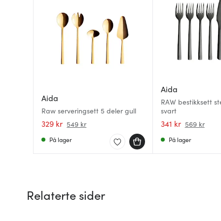
Aida
Aida
RAW bestikksett st
Raw serveringsett 5 deler gull
svart
329 kr
341 kr
549 kr
569 kr
På lager
På lager
Relaterte sider