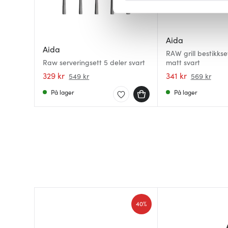
Vi bruker informasjonskapsler
analysere trafikken vår. Vi 
Aida
sosiale medier, annonsering 
Aida
RAW grill bestikkse
dem, eller som de har samlet
Raw serveringsett 5 deler svart
matt svart
329 kr
341 kr
549 kr
569 kr
På lager
På lager
40%