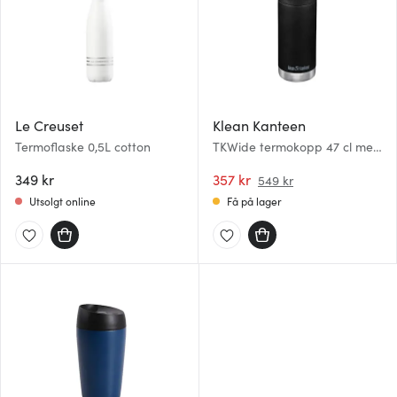
Le Creuset
Klean Kanteen
Termoflaske 0,5L cotton
TKWide termokopp 47 cl med
kafélokk svart
349 kr
357 kr
549 kr
Utsolgt online
Få på lager