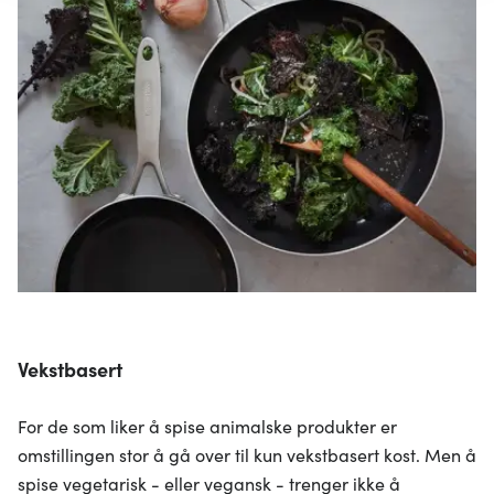
annonser et personlig preg, for å levere sosiale
mediefunksjoner og for å analysere trafikken vår. Vi deler
dessuten informasjon om hvordan du bruker nettstedet
vårt, med partnerne våre innen sosiale medier,
annonsering og analysearbeid, som kan kombinere den
med annen informasjon du har gjort tilgjengelig for dem,
eller som de har samlet inn gjennom din bruk av
tjenestene deres.
Vekstbasert
For de som liker å spise animalske produkter er
omstillingen stor å gå over til kun vekstbasert kost. Men å
spise vegetarisk - eller vegansk - trenger ikke å