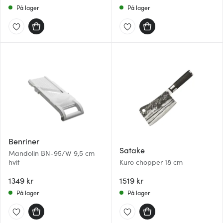
På lager
På lager
Benriner
Satake
Mandolin BN-95/W 9,5 cm
hvit
Kuro chopper 18 cm
1349 kr
1519 kr
På lager
På lager