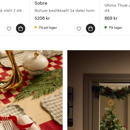
Sabre
Ultima Thule ø
 stett 2 stk
Nature bestikksett 24 deler horn
stk
5208 kr
869 kr
Få på lager
På lager