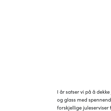
I år satser vi på å dek
og glass med spennende t
forskjellige juleserviser