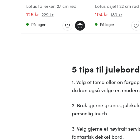
Lotus tallerken 27 cm rød
Lotus asjett 22 cm rød
126 kr
104 kr
229 kr
189 kr
På lager
På lager
5 tips til julebo
1. Velg et tema eller en fargep
du kan også velge en moderne e
2. Bruk gjerne granris, juleku
personlig touch.
3. Velg gjerne et nøytralt serv
fantastisk dekket bord.