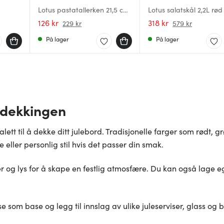
Lotus pastatallerken 21,5 cm
Lotus salatskål 2,2L rød
rød
126 kr
318 kr
229 kr
579 kr
På lager
På lager
rddekkingen
alett til å dekke ditt julebord. Tradisjonelle farger som rødt, 
ller personlig stil hvis det passer din smak.
ler og lys for å skape en festlig atmosfære. Du kan også lage 
ise som base og legg til innslag av ulike juleserviser, glass og 