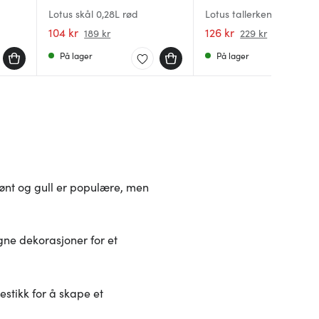
Lotus skål 0,28L rød
Lotus tallerken 27 cm rø
104 kr
126 kr
189 kr
229 kr
På lager
På lager
grønt og gull er populære, men
egne dekorasjoner for et
bestikk for å skape et