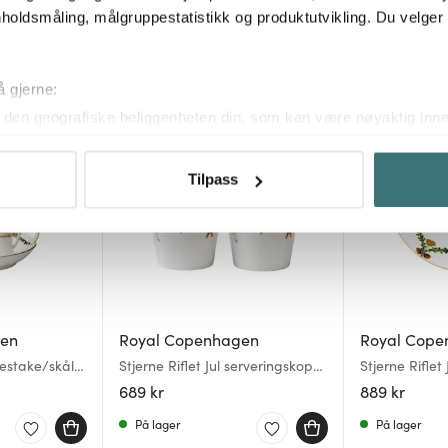
Star Fluted Christmas
holdsmåling, målgruppestatistikk og produktutvikling. Du velge
å gjerne:
den geografiske beliggenheten din, som kan være nøyaktig innen
ved å aktivt skanne den for bestemte karakteristikker (fingeravtr
om hvordan dine personlige data behandles og hvordan du kan v
Tilpass
 trekke tilbake ditt samtykke fra erklæringen om informasjonskap
 for å gi innhold og annonser et personlig preg, for å levere sos
deler dessuten informasjon om hvordan du bruker nettstedet vårt,
og analysearbeid, som kan kombinere den med annen informasjon d
 inn gjennom din bruk av tjenestene deres.
gen
Royal Copenhagen
Royal Cope
ysestake/skål
Stjerne Riflet Jul serveringskopp
Stjerne Riflet
30 cl 2 stk
24,5 cm
689 kr
889 kr
På lager
På lager