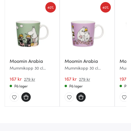
eller som de har samlet inn gjennom din bruk av
40%
40%
tjenestene deres.
Moomin Arabia
Moomin Arabia
Moom
Mummikopp 30 cl
Mummikopp 30 cl
Mummi
Omtanke
Kjærester
Ferie
167 kr
167 kr
2026
197 k
279 kr
279 kr
På lager
På lager
På l