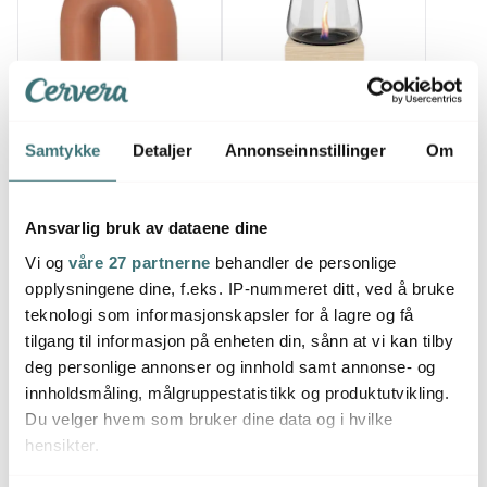
Broste Copenhagen
Tenderflame
Samtykke
Detaljer
Annonseinnstillinger
Om
Bend lys 14,5 cm tan
Poppy lykt B24 cm hvit
245 kr
1499 kr
409 kr
2499 kr
På lager
Få på lager
Ansvarlig bruk av dataene dine
Vi og
våre 27 partnerne
behandler de personlige
opplysningene dine, f.eks. IP-nummeret ditt, ved å bruke
teknologi som informasjonskapsler for å lagre og få
tilgang til informasjon på enheten din, sånn at vi kan tilby
deg personlige annonser og innhold samt annonse- og
Til borddekking
innholdsmåling, målgruppestatistikk og produktutvikling.
Du velger hvem som bruker dine data og i hvilke
hensikter.
Lagersalg
40%
40%