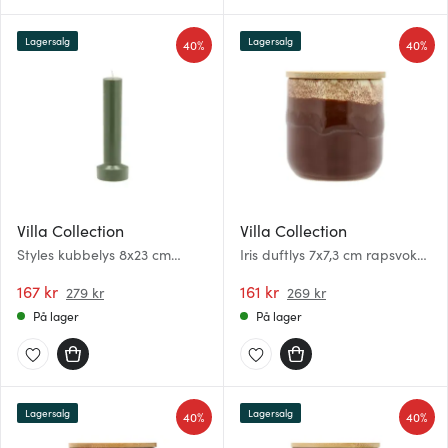
Lagersalg
Lagersalg
40%
40%
Villa Collection
Villa Collection
Styles kubbelys 8x23 cm
Iris duftlys 7x7,3 cm rapsvoks
parafin/stearin dark green
brun/krem
167 kr
161 kr
279 kr
269 kr
På lager
På lager
Lagersalg
Lagersalg
40%
40%