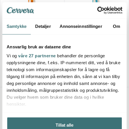
Samtykke
Detaljer
Annonseinnstillinger
Om
Villa Collection
Villa Collection
Ansvarlig bruk av dataene dine
Styles vase m/ nebb og
Styles vase m/ nebb og
øyevipper 34 cm amber
øyevipper 34 cm blå
Vi og
våre 27 partnerne
behandler de personlige
407 kr
407 kr
679 kr
679 kr
opplysningene dine, f.eks. IP-nummeret ditt, ved å bruke
Få på lager
Få på lager
teknologi som informasjonskapsler for å lagre og få
tilgang til informasjon på enheten din, sånn at vi kan tilby
deg personlige annonser og innhold samt annonse- og
innholdsmåling, målgruppestatistikk og produktutvikling.
Lagersalg
Lagersalg
40%
40%
Du velger hvem som bruker dine data og i hvilke
hensikter.
Hvis du gir oss lov, vil vi også gjerne:
Tillat alle
Innhente informasjon om den geografiske