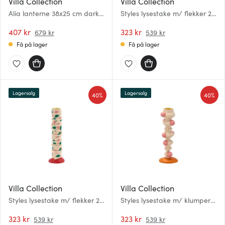
Villa Collection
Villa Collection
Alia lanterne 38x25 cm dark
Styles lysestake m/ flekker 21
green
cm blå/amber
407 kr
323 kr
679 kr
539 kr
Få på lager
Få på lager
Lagersalg
Lagersalg
40%
40%
Villa Collection
Villa Collection
Styles lysestake m/ flekker 21
Styles lysestake m/ klumper
cm rosa/grønn
18 cm offwhite/rosa
323 kr
323 kr
539 kr
539 kr