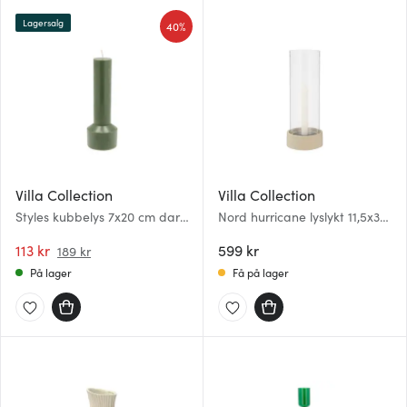
Lagersalg
40%
Villa Collection
Villa Collection
Styles kubbelys 7x20 cm dark
Nord hurricane lyslykt 11,5x31
green
cm krem
113 kr
599 kr
189 kr
På lager
Få på lager