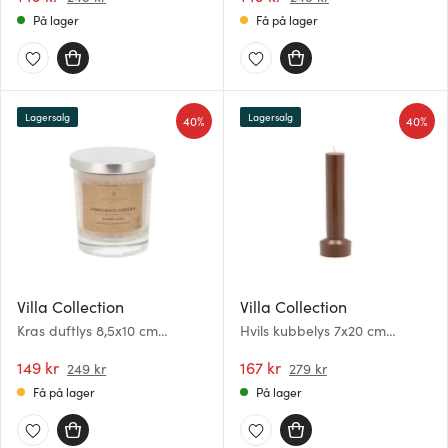
På lager
Få på lager
Lagersalg
Lagersalg
40%
40%
Villa Collection
Villa Collection
Kras duftlys 8,5x10 cm
Hvils kubbelys 7x20 cm
krystallisert stearin karamell
parafin/stearin brown
149 kr
167 kr
249 kr
279 kr
Få på lager
På lager