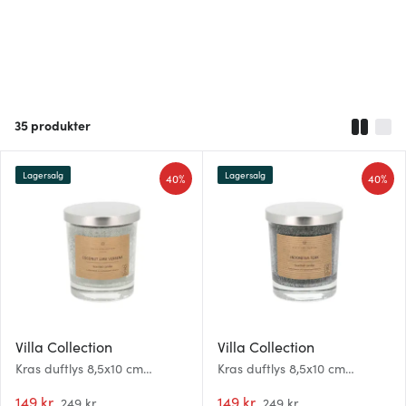
35
produkter
Lagersalg
Lagersalg
40%
40%
Villa Collection
Villa Collection
Kras duftlys 8,5x10 cm
Kras duftlys 8,5x10 cm
krystallisert stearin dusty
krystallisert stearin svart
green
149 kr
149 kr
249 kr
249 kr