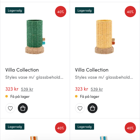
Lagersalg
Lagersalg
40%
40%
Villa Collection
Villa Collection
Styles vase m/ glassbeholder
Styles vase m/ glassbeholder
17x28 cm grønn
17x28 cm lys gul
323 kr
323 kr
539 kr
539 kr
Få på lager
Få på lager
Lagersalg
Lagersalg
40%
40%