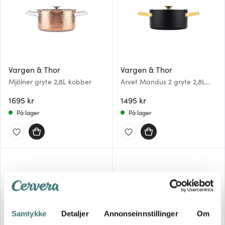
Vargen & Thor
Vargen & Thor
Mjölner gryte 2,8L kobber
Arvet Mandus 2 gryte 2,8L
svart
1695 kr
1495 kr
På lager
På lager
Samtykke
Detaljer
Annonseinnstillinger
Om