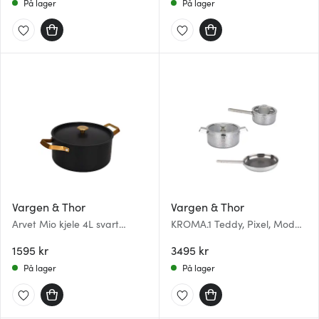
På lager
På lager
Vargen & Thor
Vargen & Thor
Arvet Mio kjele 4L svart
KROMA.1 Teddy, Pixel, Modell
hamret
MB grytesett 3 deler 1,6/4L
1595 kr
28 cm stål
3495 kr
På lager
På lager