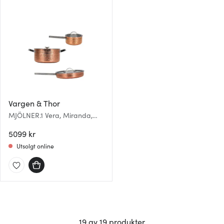
Vargen & Thor
MJÖLNER.1 Vera, Miranda,
Modell Y grytesett 3 deler
kobber
5099 kr
Utsolgt online
19 av 19 produkter