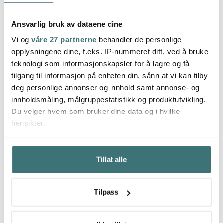
Ansvarlig bruk av dataene dine
Vargen & Thor
Vargen & Thor
Vi og
våre 27 partnerne
behandler de personlige
Miranda gryte med lokk 4L
Brassa Elis kasserolle 1L
kobber
messing
opplysningene dine, f.eks. IP-nummeret ditt, ved å bruke
1895 kr
1295 kr
teknologi som informasjonskapsler for å lagre og få
På lager
På lager
tilgang til informasjon på enheten din, sånn at vi kan tilby
deg personlige annonser og innhold samt annonse- og
innholdsmåling, målgruppestatistikk og produktutvikling.
Du velger hvem som bruker dine data og i hvilke
hensikter.
Hvis du gir oss lov, vil vi også gjerne:
Tillat alle
Innhente informasjon om den geografiske
beliggenheten din, som kan være nøyaktig innenfor
flere meter
Tilpass
Identifisere enheten din ved å aktivt skanne den for
bestemte karakteristikker (fingeravtrykk)
Vargen & Thor
Vargen & Thor
Under
mer info
kan du lese om hvordan dine personlige