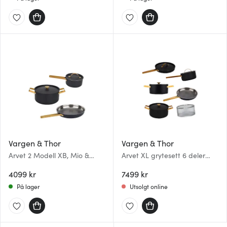
Vargen & Thor
Vargen & Thor
Arvet 2 Modell XB, Mio &
Arvet XL grytesett 6 deler
Viggo grytesett 3 deler 1L/4L
svart/messing
28 cm svart/messing
4099 kr
7499 kr
På lager
Utsolgt online