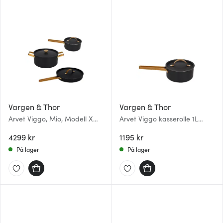
Vargen & Thor
Vargen & Thor
Arvet Viggo, Mio, Modell X
Arvet Viggo kasserolle 1L
Grytesett 3 deler 1,6/4L 28 cm
hamret svart
svart
4299 kr
1195 kr
På lager
På lager