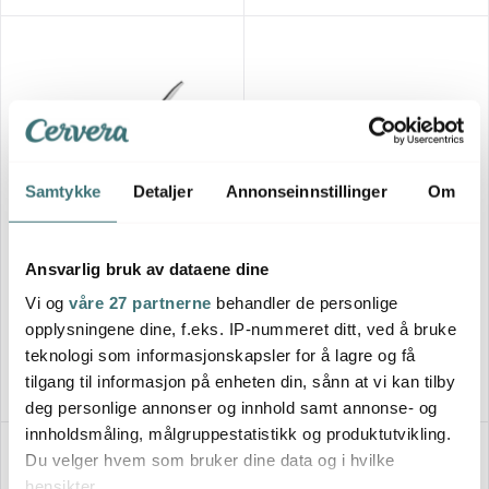
Samtykke
Detaljer
Annonseinnstillinger
Om
Tramontina
Tramontina
Ansvarlig bruk av dataene dine
Grano traktørpanne 30 cm
Grano kasserolle 3,8L stål
stål
Vi og
våre 27 partnerne
behandler de personlige
2499 kr
1899 kr
opplysningene dine, f.eks. IP-nummeret ditt, ved å bruke
På lager
På lager
teknologi som informasjonskapsler for å lagre og få
tilgang til informasjon på enheten din, sånn at vi kan tilby
deg personlige annonser og innhold samt annonse- og
innholdsmåling, målgruppestatistikk og produktutvikling.
50%
Du velger hvem som bruker dine data og i hvilke
hensikter.