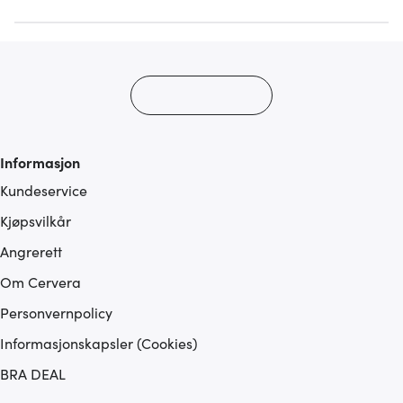
med annen informasjon du har gjort tilgjengelig for dem,
eller som de har samlet inn gjennom din bruk av
tjenestene deres.
Informasjon
Kundeservice
Kjøpsvilkår
Angrerett
Om Cervera
Personvernpolicy
Informasjonskapsler (Cookies)
BRA DEAL