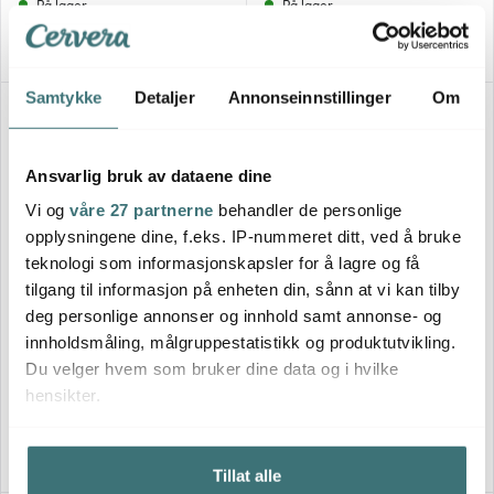
På lager
På lager
Samtykke
Detaljer
Annonseinnstillinger
Om
Ansvarlig bruk av dataene dine
Vi og
våre 27 partnerne
behandler de personlige
opplysningene dine, f.eks. IP-nummeret ditt, ved å bruke
teknologi som informasjonskapsler for å lagre og få
tilgang til informasjon på enheten din, sånn at vi kan tilby
deg personlige annonser og innhold samt annonse- og
Tokyo Design Studio
Tokyo Design Studio
innholdsmåling, målgruppestatistikk og produktutvikling.
Flora Japonica ramen skål
Flora Japonica ramen skål
100 cl ivy
100 cl maple
Du velger hvem som bruker dine data og i hvilke
249 kr
249 kr
hensikter.
På lager
På lager
Hvis du gir oss lov, vil vi også gjerne:
Tillat alle
Innhente informasjon om den geografiske