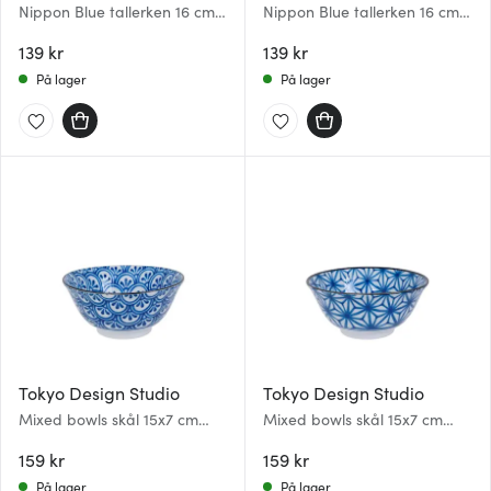
Nippon Blue tallerken 16 cm
Nippon Blue tallerken 16 cm
star
lines
139 kr
139 kr
På lager
På lager
Tokyo Design Studio
Tokyo Design Studio
Mixed bowls skål 15x7 cm
Mixed bowls skål 15x7 cm
blå/hvit mix A
blå/hvit mønster B
159 kr
159 kr
På lager
På lager