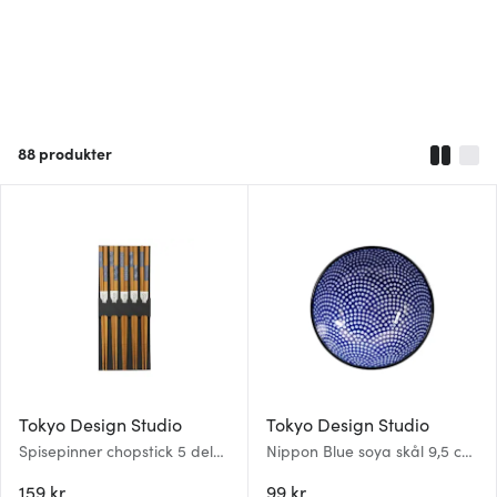
88
produkter
Tokyo Design Studio
Tokyo Design Studio
Spisepinner chopstick 5 deler
Nippon Blue soya skål 9,5 cm
blå
dot a
159 kr
99 kr