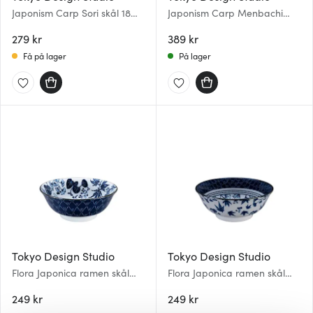
Japonism Carp Sori skål 18
Japonism Carp Menbachi
cm
skål 25,2 cm
279 kr
389 kr
Få på lager
På lager
Tokyo Design Studio
Tokyo Design Studio
Flora Japonica ramen skål
Flora Japonica ramen skål
100 cl crane
100 cl gingko
249 kr
249 kr