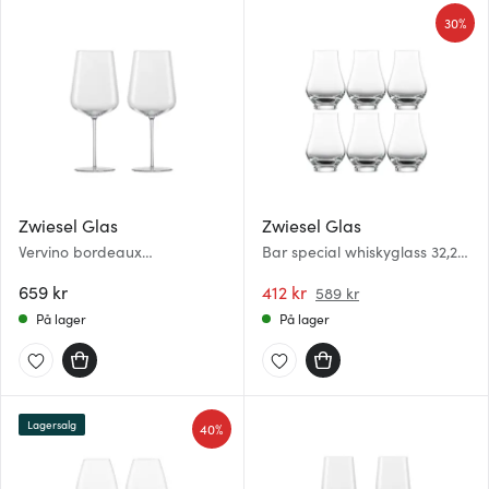
30%
Zwiesel Glas
Zwiesel Glas
Vervino bordeaux
Bar special whiskyglass 32,2
rødvinsglass 74 cl 2 stk
cl 4 stk klar
659 kr
412 kr
589 kr
På lager
På lager
Lagersalg
40%