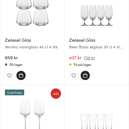
Zwiesel Glas
Zwiesel Glas
Vervino vannglass 40 cl 4 stk
Beer Basic ølglass 30 cl 4 stk
klar
659 kr
437 kr
729 kr
På lager
Få på lager
Superkupp
43%