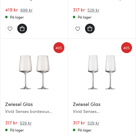
hvitvinsglass 53 cl 2 stk
419 kr
317 kr
699 kr
529 kr
På lager
På lager
40%
40%
Zwiesel Glas
Zwiesel Glas
Vivid Senses bordeaux
Vivid Senses
rødvinsglass 66 cl 2 stk
champagneglass 38 cl 2 stk
317 kr
317 kr
529 kr
529 kr
På lager
På lager