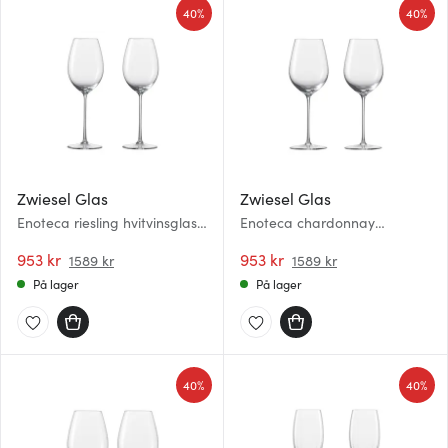
40%
40%
dessuten informasjon om hvordan du bruker nettstedet
vårt, med partnerne våre innen sosiale medier,
annonsering og analysearbeid, som kan kombinere den
med annen informasjon du har gjort tilgjengelig for dem,
eller som de har samlet inn gjennom din bruk av
tjenestene deres.
Zwiesel Glas
Zwiesel Glas
Enoteca riesling hvitvinsglass
Enoteca chardonnay
32 cl 2 stk
hvitvinsglass 41 cl 2 stk
953 kr
953 kr
1589 kr
1589 kr
På lager
På lager
40%
40%