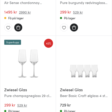
Air Sense chardonnay
Pure burgundy rødvinsglass
hvitvinsglass 44 cl 2 stk
69 cl 2 stk klar
1495 kr
299 kr
2990 kr
529 kr
Få på lager
På lager
Superkupp
43%
Zwiesel Glas
Zwiesel Glas
Pure champagneglass 29 cl 2
Beer Basic Craft ølglass 4 stk
stk klar
40 cl
299 kr
729 kr
529 kr
På lager
På lager