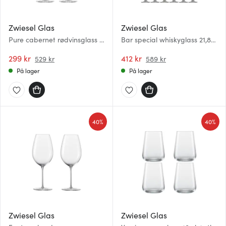
Zwiesel Glas
Zwiesel Glas
Pure cabernet rødvinsglass 2
Bar special whiskyglass 21,8
stk 54 cl klar
cl 4 stk klar
299 kr
412 kr
529 kr
589 kr
På lager
På lager
40%
40%
Zwiesel Glas
Zwiesel Glas