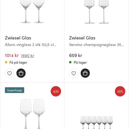
Zwiesel Glas
Zwiesel Glas
Alloro vinglass 2 stk 50,5 cl
Vervino champagneglass 35
klar
cl 2 stk
1014 kr
659 kr
1690 kr
Få på lager
På lager
Superkupp
43%
30%