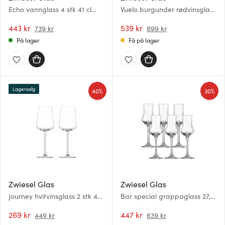
Echo vannglass 4 stk 41 cl
Vuelo burgunder rødvinsglass
klar
84,8 cl 2 stk
443 kr
539 kr
739 kr
899 kr
På lager
Få på lager
Lagersalg
40%
30%
Zwiesel Glas
Zwiesel Glas
Journey hvitvinsglass 2 stk 44
Bar special grappaglass 27,2
cl klar
cl 6 stk klar
269 kr
447 kr
449 kr
639 kr