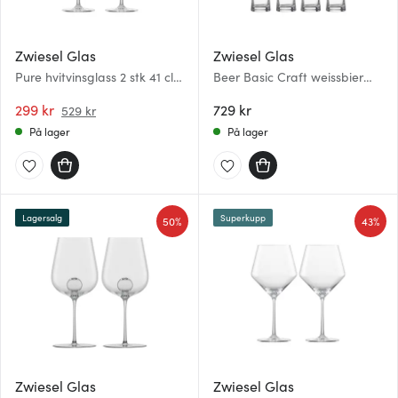
Zwiesel Glas
Zwiesel Glas
Pure hvitvinsglass 2 stk 41 cl
Beer Basic Craft weissbier
klar
ølglass 50 cl 4 stk
299 kr
729 kr
529 kr
På lager
På lager
Lagersalg
Superkupp
50%
43%
Zwiesel Glas
Zwiesel Glas