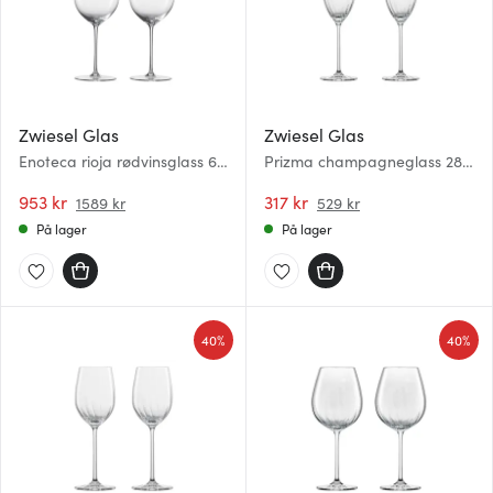
Zwiesel Glas
Zwiesel Glas
Enoteca rioja rødvinsglass 69
Prizma champagneglass 28
cl 2 stk
cl 2 stk
953 kr
317 kr
1589 kr
529 kr
På lager
På lager
40%
40%