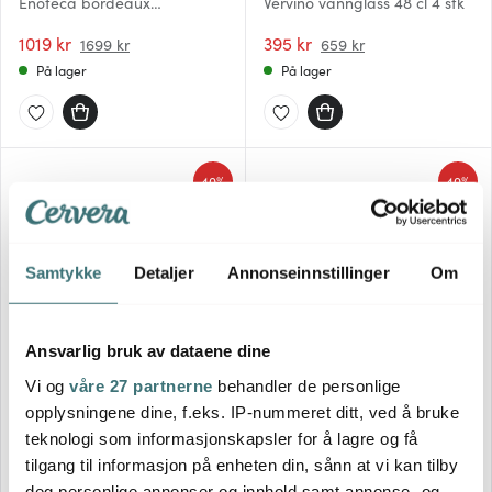
Enoteca bordeaux
Vervino vannglass 48 cl 4 stk
rødvinsglass 100 cl 2 stk
1019 kr
395 kr
1699 kr
659 kr
På lager
På lager
40%
40%
Samtykke
Detaljer
Annonseinnstillinger
Om
Ansvarlig bruk av dataene dine
Zwiesel Glas
Zwiesel Glas
Vi og
våre 27 partnerne
behandler de personlige
Pure vannglass 4 stk 35,5 cl
Bouquet siderglass 37 cl 2 stk
opplysningene dine, f.eks. IP-nummeret ditt, ved å bruke
klar
klar
teknologi som informasjonskapsler for å lagre og få
413 kr
377 kr
689 kr
629 kr
tilgang til informasjon på enheten din, sånn at vi kan tilby
På lager
Få på lager
deg personlige annonser og innhold samt annonse- og