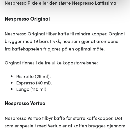
samtykke fra erklæringen om informasjonskapsler.
Nespresso Pixie eller den større Nespresso Lattissima.
Vi bruker informasjonskapsler for å gi innhold og
Nespresso Original
annonser et personlig preg, for å levere sosiale
mediefunksjoner og for å analysere trafikken vår. Vi deler
Nespresso Original tilbyr kaffe til mindre kopper. Orginal
dessuten informasjon om hvordan du bruker nettstedet
brygger med 19 bars trykk, noe som gjør at aromaene
vårt, med partnerne våre innen sosiale medier,
fra kaffekapselen frigjøres på en optimal måte.
annonsering og analysearbeid, som kan kombinere den
med annen informasjon du har gjort tilgjengelig for dem,
Orginal finnes i de tre ulike koppstørrelsene:
eller som de har samlet inn gjennom din bruk av
tjenestene deres.
Ristretto (25 ml).
Espresso (40 ml).
Lungo (110 ml).
Nespresso Vertuo
Nespresso Vertuo tilbyr kaffe for større kaffekopper. Det
som er spesielt med Vertuo er at kaffen brygges gjennom