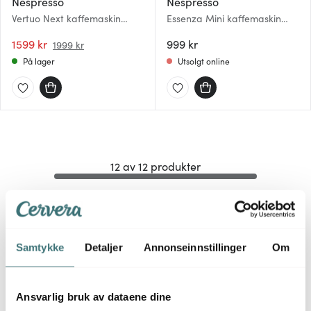
Nespresso
Nespresso
Vertuo Next kaffemaskin
Essenza Mini kaffemaskin
ENV120.BM svart
svart
1599 kr
999 kr
1999 kr
På lager
Utsolgt online
12 av 12 produkter
Nespresso kaffemaskin
Samtykke
Detaljer
Annonseinnstillinger
Om
Det finnes ulike Nespressomaskiner, akkurat som at det
finnes ulike kapsler og ulike kaffesmaker. Finn den sorten
Ansvarlig bruk av dataene dine