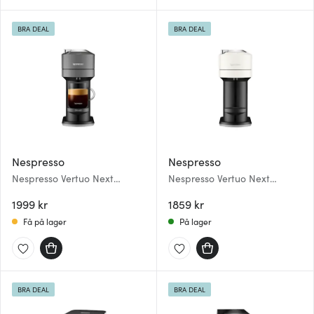
BRA DEAL
BRA DEAL
Nespresso
Nespresso
Nespresso Vertuo Next
Nespresso Vertuo Next
kapselmaskin ENV120
kapselmaskin ENV120 hvit
mørkgrå
1999 kr
1859 kr
Få på lager
På lager
BRA DEAL
BRA DEAL