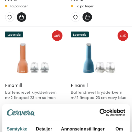
Få på lager
Få på lager
Lagersalg
Lagersalg
40%
40%
Finamill
Finamill
Batteridrevet krydderkvern
Batteridrevet krydderkvern
m/2 finapod 23 cm salmon
m/2 finapod 23 cm navy blue
479 kr
479 kr
799 kr
799 kr
Få på lager
Få på lager
Samtykke
Detaljer
Annonseinnstillinger
Om