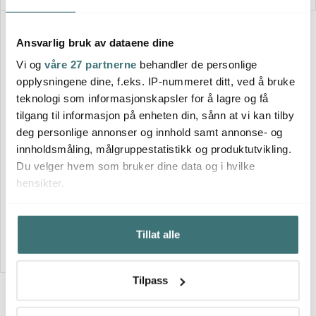
Lagersalg
40%
Ansvarlig bruk av dataene dine
Vi og
våre 27 partnerne
behandler de personlige
opplysningene dine, f.eks. IP-nummeret ditt, ved å bruke
teknologi som informasjonskapsler for å lagre og få
tilgang til informasjon på enheten din, sånn at vi kan tilby
deg personlige annonser og innhold samt annonse- og
Finamill
innholdsmåling, målgruppestatistikk og produktutvikling.
Oppladbar krydderkvern
Du velger hvem som bruker dine data og i hvilke
m/2 finapod 23 cm sangria
hensikter.
719 kr
1199 kr
Hvis du gir oss lov, vil vi også gjerne:
Få på lager
Tillat alle
Innhente informasjon om den geografiske
beliggenheten din, som kan være nøyaktig innenfor
flere meter
Tilpass
Identifisere enheten din ved å aktivt skanne den for
bestemte karakteristikker (fingeravtrykk)