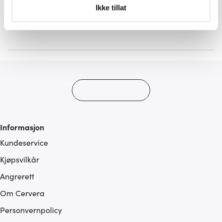
Under
mer info
kan du lese om hvordan dine personlige
Ikke tillat
5 av 5 produkter
data behandles og hvordan du kan velge hvordan de skal
brukes. Du kan hele tiden endre eller trekke tilbake ditt
samtykke fra erklæringen om informasjonskapsler.
Vi bruker informasjonskapsler for å gi innhold og
annonser et personlig preg, for å levere sosiale
mediefunksjoner og for å analysere trafikken vår. Vi deler
dessuten informasjon om hvordan du bruker nettstedet
vårt, med partnerne våre innen sosiale medier,
annonsering og analysearbeid, som kan kombinere den
Informasjon
med annen informasjon du har gjort tilgjengelig for dem,
Kundeservice
eller som de har samlet inn gjennom din bruk av
Kjøpsvilkår
tjenestene deres.
Angrerett
Om Cervera
Personvernpolicy