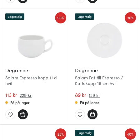
Lagersalg
Lagersalg
50%
36%
Degrenne
Degrenne
Salam Espresso kopp 11 cl
Salam Fat till Espresso /
hvit
Kaffekopp 16 cm hvit
113 kr
89 kr
229 kr
139 kr
Få på lager
Få på lager
Lagersalg
25%
40%