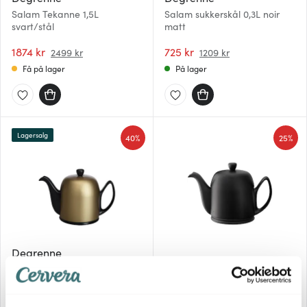
Salam Tekanne 1,5L
Salam sukkerskål 0,3L noir
svart/stål
matt
1874 kr
725 kr
2499 kr
1209 kr
Få på lager
På lager
Lagersalg
40%
25%
Degrenne
Degrenne
Salam tekanne 0,7L noir
bronze
Salam Tekanne 1L svart
1883 kr
2429 kr