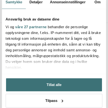
3139 kr
3239 kr
Samtykke
Detaljer
Annonseinnstillinger
Om
Få på lager
Få på lager
Ansvarlig bruk av dataene dine
Vi og
våre 27 partnerne
behandler de personlige
Lagersalg
36%
opplysningene dine, f.eks. IP-nummeret ditt, ved å bruke
teknologi som informasjonskapsler for å lagre og få
tilgang til informasjon på enheten din, sånn at vi kan tilby
deg personlige annonser og innhold samt annonse- og
innholdsmåling, målgruppestatistikk og produktutvikling.
Du velger hvem som bruker dine data og i hvilke
hensikter.
Degrenne
Degrenne
Salam Fat til Frokost /
Hvis du gir oss lov, vil vi også gjerne:
Salam tekanne 0,7L helsvart
Tekopp 18 cm hvit
Tillat alle
Innhente informasjon om den geografiske
3089 kr
101 kr
159 kr
beliggenheten din, som kan være nøyaktig innenfor
Få på lager
På lager
flere meter
Tilpass
Identifisere enheten din ved å aktivt skanne den for