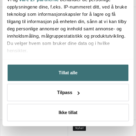
opplysningene dine, f.eks. IP-nummeret ditt, ved å bruke
teknologi som informasjonskapsler for å lagre og få
tilgang til informasjon på enheten din, sånn at vi kan tilby
deg personlige annonser og innhold samt annonse- og
innholdsmåling, målgruppestatistikk og produktutvikling.
Du velger hvem som bruker dine data og i hvilke
hensikter.
Hvis du gir oss lov, vil vi også gjerne:
Alessi
Alessi
Tillat alle
Innhente informasjon om den geografiske
Mattina kjøkkenrullholder 33
Mattina kjøkkenrullholder 33
cm lys grå
cm mørk grå
beliggenheten din, som kan være nøyaktig innenfor
flere meter
739 kr
739 kr
Tilpass
Identifisere enheten din ved å aktivt skanne den for
På lager
På lager
bestemte karakteristikker (fingeravtrykk)
Under
mer info
kan du lese om hvordan dine personlige
Ikke tillat
data behandles og hvordan du kan velge hvordan de skal
brukes. Du kan hele tiden endre eller trekke tilbake ditt
Nyhet
samtykke fra erklæringen om informasjonskapsler.