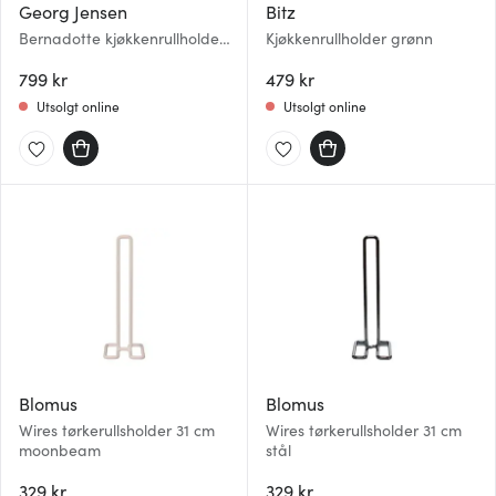
Georg Jensen
Bitz
Bernadotte kjøkkenrullholder
Kjøkkenrullholder grønn
blank
799 kr
479 kr
Utsolgt online
Utsolgt online
Blomus
Blomus
Wires tørkerullsholder 31 cm
Wires tørkerullsholder 31 cm
moonbeam
stål
329 kr
329 kr