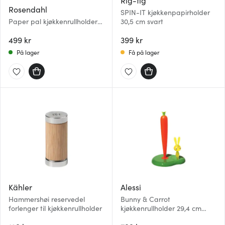
Rig-tig
Rosendahl
SPIN-IT kjøkkenpapirholder
Paper pal kjøkkenrullholder
30,5 cm svart
30 cm svart
499 kr
399 kr
På lager
Få på lager
Kähler
Alessi
Hammershøi reservedel
Bunny & Carrot
forlenger til kjøkkenrullholder
kjøkkenrullholder 29,4 cm
grønn