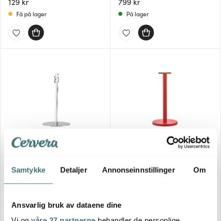
129 kr
799 kr
Få på lager
På lager
Alessi
Alessi
Mediterraneo
Mattina kjøkkenrullholder 33
kjøkkenrullholder 33 cm stål
cm rød
Samtykke
Detaljer
Annonseinnstillinger
Om
1229 kr
739 kr
På lager
På lager
Ansvarlig bruk av dataene dine
Vi og
våre 27 partnerne
behandler de personlige