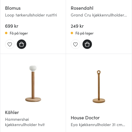
Blomus
Rosendahl
Loop tørkerullsholder rustfri
Grand Cru kjøkkenrullholder
31 cm svart
699 kr
249 kr
Få på lager
Få på lager
Kähler
House Doctor
Hammershøi
kjøkkenrullholder hvit
Eya kjøkkenrullholder 31 cm
tre