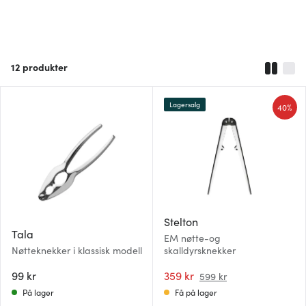
12
produkter
Lagersalg
40%
Stelton
Tala
EM nøtte-og
Nøtteknekker i klassisk modell
skalldyrsknekker
99 kr
359 kr
599 kr
På lager
Få på lager