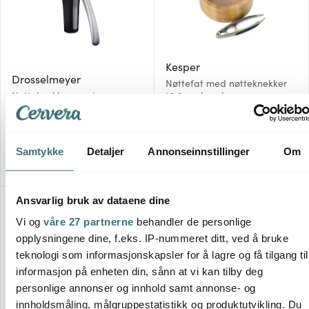
Kesper
Drosselmeyer
Nøttefat med nøtteknekker
Nøtteknekker svart
16,6 cm bambus
719 kr
329 kr
På lager
Få på lager
Samtykke
Detaljer
Annonseinnstillinger
Om
Ansvarlig bruk av dataene dine
Vi og
våre 27 partnerne
behandler de personlige
opplysningene dine, f.eks. IP-nummeret ditt, ved å bruke
teknologi som informasjonskapsler for å lagre og få tilgang til
informasjon på enheten din, sånn at vi kan tilby deg
personlige annonser og innhold samt annonse- og
innholdsmåling, målgruppestatistikk og produktutvikling. Du