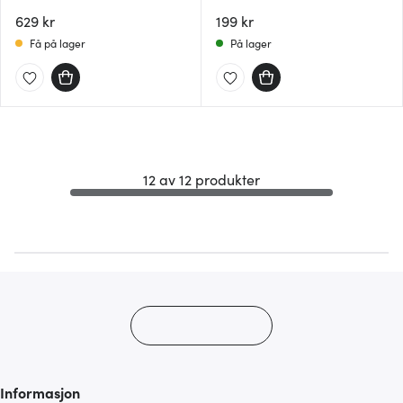
stål
tilgjengelig for dem, eller som de har samlet inn gjennom din
629 kr
199 kr
bruk av tjenestene deres.
Få på lager
På lager
12 av 12 produkter
Informasjon