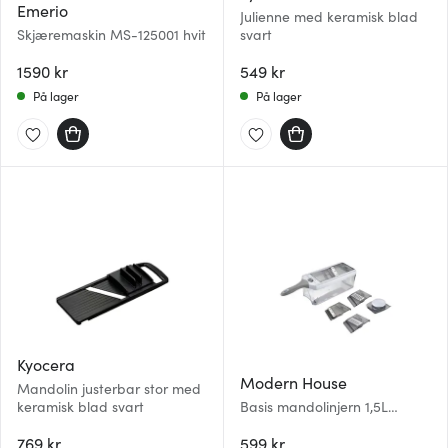
Emerio
Julienne med keramisk blad
Skjæremaskin MS-125001 hvit
svart
1590 kr
549 kr
På lager
På lager
Kyocera
Modern House
Mandolin justerbar stor med
keramisk blad svart
Basis mandolinjern 1,5L
grå/hvit
769 kr
599 kr