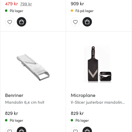
479 kr
909 kr
799 kr
På lager
Få på lager
Benriner
Microplane
Mandolin 6,4 cm hvit
V-Slicer justerbar mandolin
35,5 cm svart
829 kr
829 kr
På lager
På lager