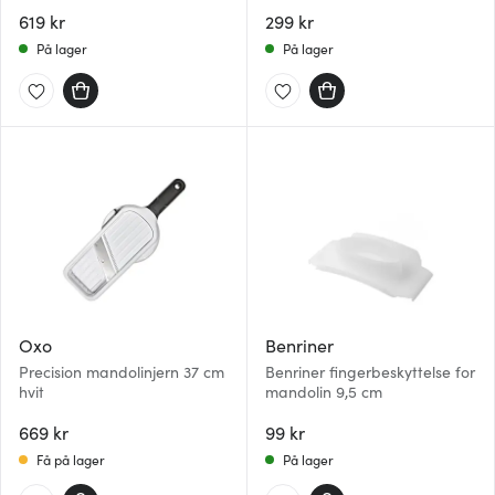
med 5 skiver
619 kr
299 kr
På lager
På lager
Oxo
Benriner
Precision mandolinjern 37 cm
Benriner fingerbeskyttelse for
hvit
mandolin 9,5 cm
669 kr
99 kr
Få på lager
På lager