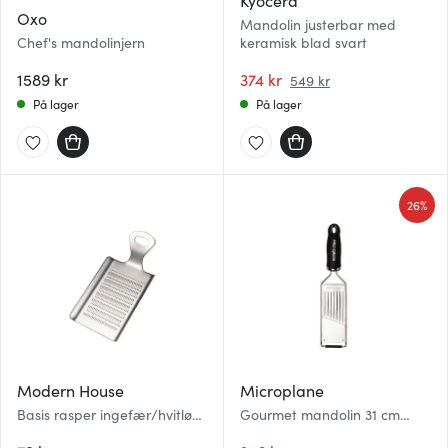
Kyocera
Oxo
Mandolin justerbar med
Chef's mandolinjern
keramisk blad svart
1589 kr
374 kr
549 kr
På lager
På lager
26%
Modern House
Microplane
Basis rasper ingefær/hvitløk
Gourmet mandolin 31 cm
blank
svart