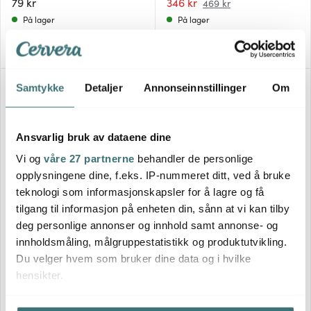
79 kr
346 kr
469 kr
På lager
På lager
Samtykke
Detaljer
Annonseinnstillinger
Om
Lagersalg
40%
Ansvarlig bruk av dataene dine
Vi og
våre 27 partnerne
behandler de personlige
opplysningene dine, f.eks. IP-nummeret ditt, ved å bruke
teknologi som informasjonskapsler for å lagre og få
Benriner
Benriner
tilgang til informasjon på enheten din, sånn at vi kan tilby
Grønnsaksstrimler vertikal
Plant blad til mandolin 9,5+12
deg personlige annonser og innhold samt annonse- og
hvit
cm
innholdsmåling, målgruppestatistikk og produktutvikling.
Du velger hvem som bruker dine data og i hvilke
599 kr
259 kr
999 kr
hensikter.
Få på lager
På lager
Hvis du gir oss lov, vil vi også gjerne: