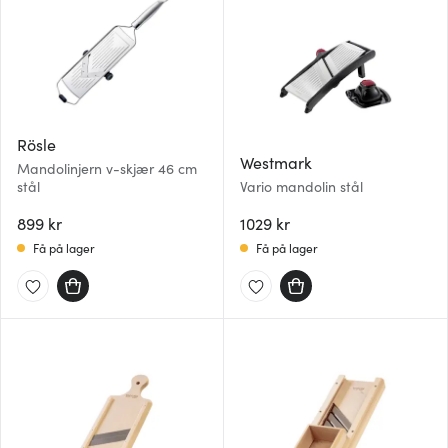
tjenestene deres.
Rösle
Westmark
Mandolinjern v-skjær 46 cm
stål
Vario mandolin stål
899 kr
1029 kr
Få på lager
Få på lager