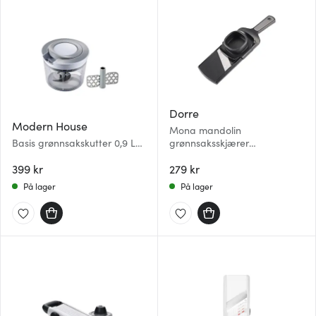
Dorre
Modern House
Mona mandolin
Basis grønnsakskutter 0,9 L
grønnsaksskjærer
grå/hvit
32,6x9,9x3,3 cm svart
399 kr
279 kr
På lager
På lager