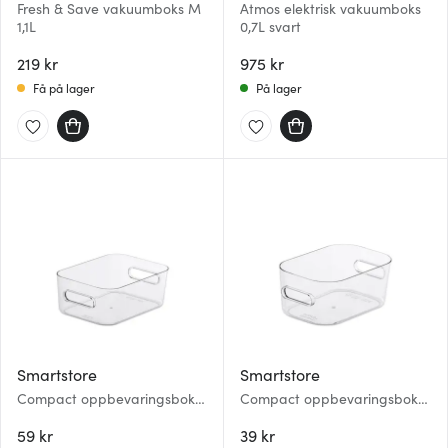
Fresh & Save vakuumboks M
Atmos elektrisk vakuumboks
1,1L
0,7L svart
219 kr
975 kr
Få på lager
På lager
Smartstore
Smartstore
Compact oppbevaringsboks
Compact oppbevaringsboks
S 1,5L klar
XS 0,6L klar
59 kr
39 kr