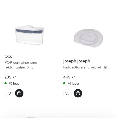
Oxo
Joseph Joseph
POP container smal
rektangulær 0,4L
FridgeStore snurrebrett til
kjøleskap klar
209 kr
449 kr
På lager
På lager