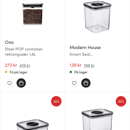
Oxo
Modern House
Steel POP container
rektangulær 1,6L
Smart Seal
oppbevaringsboks 1,35L klar
273 kr
139 kr
419 kr
199 kr
Få på lager
På lager
30%
30%