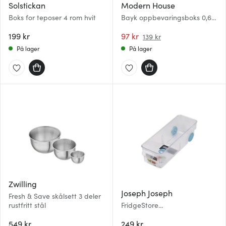
Solstickan
Modern House
Boks for teposer 4 rom hvit
Bayk oppbevaringsboks 0,6L
klar
199 kr
97 kr
139 kr
På lager
På lager
Zwilling
Joseph Joseph
Fresh & Save skålsett 3 deler
rustfritt stål
FridgeStore
oppbevaringsboks til
549 kr
kjøleskap 30,8x10,4x8,5 cm
249 kr