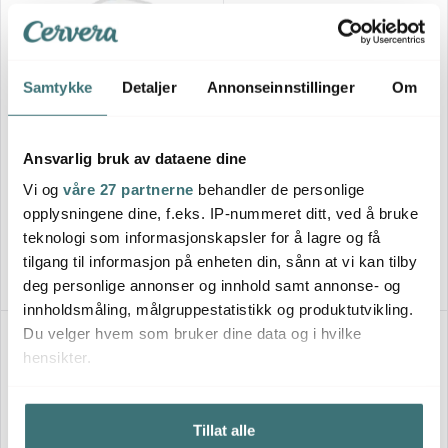
Samtykke
Detaljer
Annonseinnstillinger
Om
Smartstore
Joseph Joseph
Ansvarlig bruk av dataene dine
Vison matoppbevaring 3,5L
FridgeStore
Vi og
våre 27 partnerne
behandler de personlige
oppbevaringsskuff til
129 kr
kjøleskap 25,5x31,3 cm
399 kr
opplysningene dine, f.eks. IP-nummeret ditt, ved å bruke
teknologi som informasjonskapsler for å lagre og få
På lager
På lager
tilgang til informasjon på enheten din, sånn at vi kan tilby
deg personlige annonser og innhold samt annonse- og
innholdsmåling, målgruppestatistikk og produktutvikling.
Du velger hvem som bruker dine data og i hvilke
hensikter.
Hvis du gir oss lov, vil vi også gjerne:
Tillat alle
Innhente informasjon om den geografiske