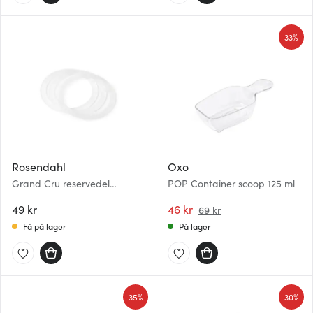
33%
Rosendahl
Oxo
Grand Cru reservedel
POP Container scoop 125 ml
silikonring til
oppbevaringsglass 10 cm 3
49 kr
46 kr
69 kr
stk klar
Få på lager
På lager
35%
30%