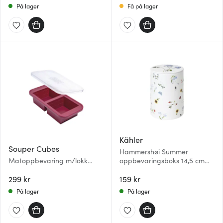
På lager
Få på lager
Kähler
Souper Cubes
Hammershøi Summer
Matoppbevaring m/lokk
oppbevaringsboks 14,5 cm
silikon 2-cup 2x500 ml
symphony
cranberry
299 kr
159 kr
På lager
På lager