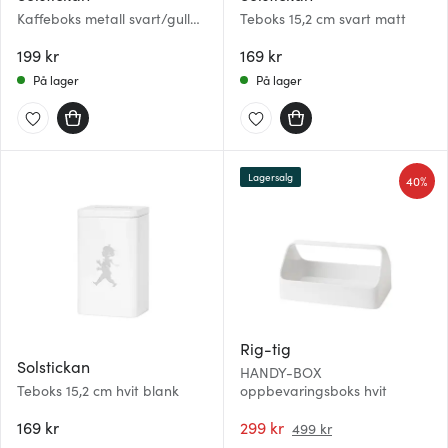
Kaffeboks metall svart/gull
Teboks 15,2 cm svart matt
matt
199 kr
169 kr
På lager
På lager
Lagersalg
40%
Rig-tig
Solstickan
HANDY-BOX
Teboks 15,2 cm hvit blank
oppbevaringsboks hvit
169 kr
299 kr
499 kr