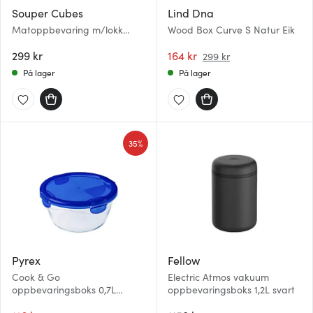
Souper Cubes
Lind Dna
Matoppbevaring m/lokk
Wood Box Curve S Natur Eik
silikon 1-cup 4x250 ml
cranberry
299 kr
164 kr
299 kr
På lager
På lager
35%
Pyrex
Fellow
Cook & Go
Electric Atmos vakuum
oppbevaringsboks 0,7L
oppbevaringsboks 1,2L svart
blå/klar