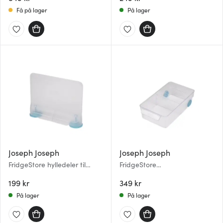
Få på lager
På lager
Joseph Joseph
Joseph Joseph
FridgeStore hylledeler til
FridgeStore
kjøleskap
oppbevaringsboks til
199 kr
kjøleskap 30,8x17,4x8,5 cm
349 kr
På lager
På lager